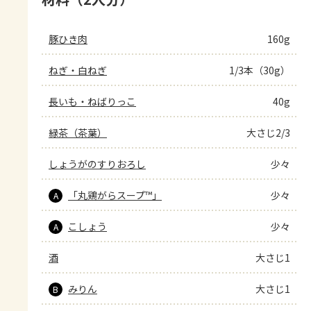
豚ひき肉
160g
ねぎ・白ねぎ
1/3本（30g）
長いも・ねばりっこ
40g
緑茶（茶葉）
大さじ2/3
しょうがのすりおろし
少々
「丸鶏がらスープ™」
少々
A
こしょう
少々
A
酒
大さじ1
みりん
大さじ1
B