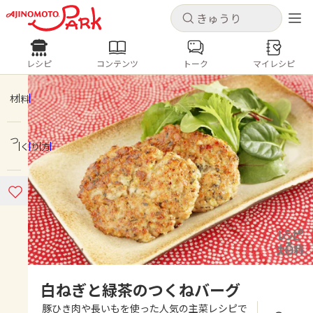
キャンセル
キャンセル
レシピ
コンテンツ
トーク
マイレシピ
レシピ
コンテンツ
ログインするとレシピを保存できます
ログイン
新規登録
材料
人気の食材・レシピ
つくり方
ホーム
きゅうり
なす
トマト
とうもろこし
ピーマン
みょうが
ゴーヤ
コンテンツ
レシピ
トーク
白ねぎと緑茶のつくねバーグ
豚ひき肉や長いもを使った人気の主菜レシピで