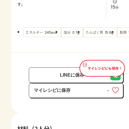
よくあるお問い合わせ
す。
15
分
お買い物
エネルギー
塩分
たんぱく質
脂質
245
0.7
15.8
kcal
g
g
AJINOMOTO PARK とは
マイレシピにも保存！
LINEに保存
マイレシピに保存
-
保存済み
材料（2人分）