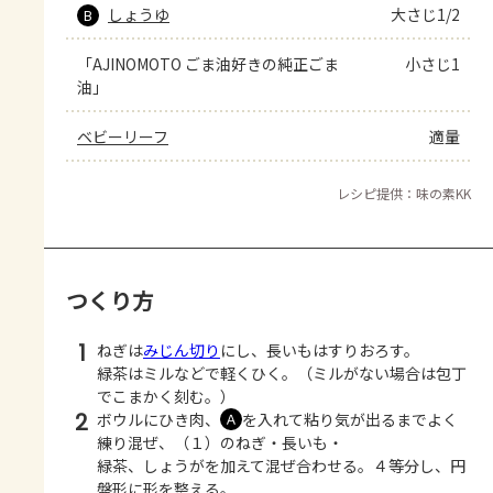
しょうゆ
大さじ1/2
B
「AJINOMOTO ごま油好きの純正ごま
小さじ1
油」
ベビーリーフ
適量
レシピ提供：味の素KK
つくり方
1
ねぎは
みじん切り
にし、長いもはすりおろす。
緑茶はミルなどで軽くひく。（ミルがない場合は包丁
でこまかく刻む。）
2
ボウルにひき肉、
を入れて粘り気が出るまでよく
Ａ
練り混ぜ、（１）のねぎ・長いも・
緑茶、しょうがを加えて混ぜ合わせる。４等分し、円
盤形に形を整える。