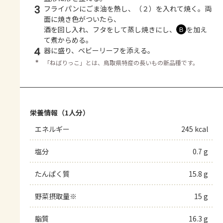
3
フライパンにごま油を熱し、（２）を入れて焼く。両
面に焼き色がついたら、
酒を回し入れ、フタをして蒸し焼きにし、
を加え
Ｂ
て煮からめる。
4
器に盛り、ベビーリーフを添える。
＊
「ねばりっこ」とは、鳥取県特産の長いもの新品種です。
栄養情報（1人分）
エネルギー
245 kcal
塩分
0.7 g
たんぱく質
15.8 g
野菜摂取量※
15 g
脂質
16.3 g