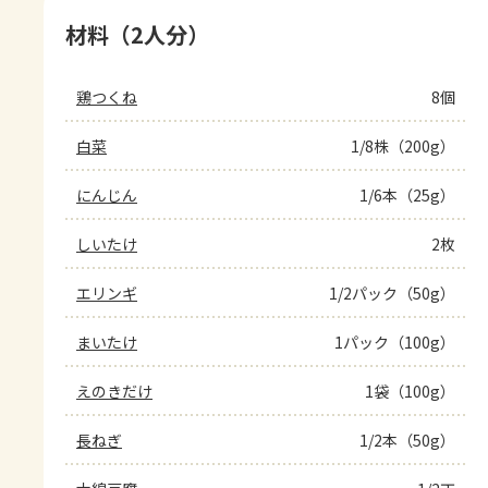
材料（2人分）
鶏つくね
8個
白菜
1/8株（200g）
にんじん
1/6本（25g）
しいたけ
2枚
エリンギ
1/2パック（50g）
まいたけ
1パック（100g）
えのきだけ
1袋（100g）
長ねぎ
1/2本（50g）