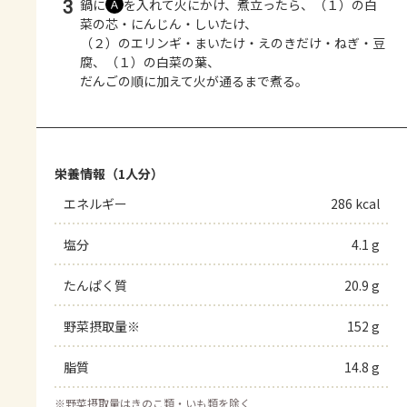
3
鍋に
を入れて火にかけ、煮立ったら、（１）の白
Ａ
菜の芯・にんじん・しいたけ、
（２）のエリンギ・まいたけ・えのきだけ・ねぎ・豆
腐、（１）の白菜の葉、
だんごの順に加えて火が通るまで煮る。
栄養情報（1人分）
エネルギー
286 kcal
塩分
4.1 g
たんぱく質
20.9 g
野菜摂取量※
152 g
脂質
14.8 g
※
野菜摂取量はきのこ類・いも類を除く