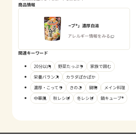
商品情報
「鍋キューブ®」濃厚白湯
商品・アレルギー情報をみる
関連キーワード
20分以内
野菜たっぷり
家族で囲む
栄養バランス
カラダぽかぽか
濃厚・こってり
きのこ
鍋物
メイン料理
中華風
秋レシピ
冬レシピ
鍋キューブ®