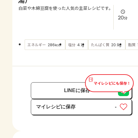
よくあるお問い合わせ
白菜や木綿豆腐を使った人気の主菜レシピです。
20
分
お買い物
AJINOMOTO PARK とは
エネルギー
塩分
たんぱく質
脂質
286
4.1
20.9
kcal
g
g
マイレシピにも保存！
LINEに保存
マイレシピに保存
-
保存済み