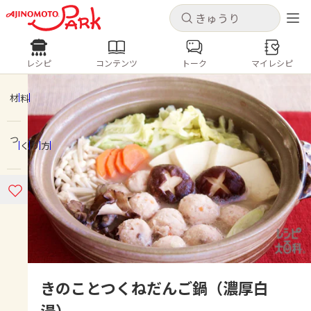
キャンセル
キャンセル
レシピ
コンテンツ
トーク
マイレシピ
レシピ
コンテンツ
ログインするとレシピを保存できます
ログイン
新規登録
材料
人気の食材・レシピ
つくり方
ホーム
きゅうり
なす
トマト
とうもろこし
ピーマン
みょうが
ゴーヤ
コンテンツ
レシピ
トーク
きのことつくねだんご鍋（濃厚白
湯）