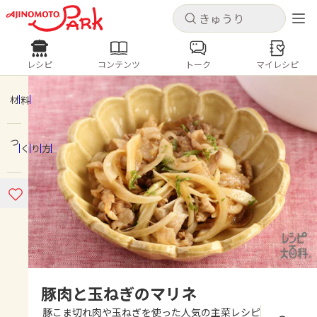
キャンセル
キャンセル
レシピ
コンテンツ
トーク
マイレシピ
レシピ
コンテンツ
ログインするとレシピを保存できます
ログイン
新規登録
材料
人気の食材・レシピ
つくり方
ホーム
きゅうり
なす
トマト
とうもろこし
ピーマン
みょうが
ゴーヤ
コンテンツ
レシピ
トーク
豚肉と玉ねぎのマリネ
豚こま切れ肉や玉ねぎを使った人気の主菜レシピ