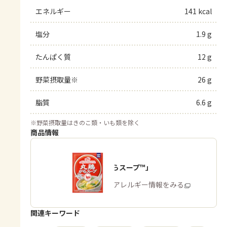
エネルギー
141 kcal
塩分
1.9 g
たんぱく質
12 g
野菜摂取量※
26 g
脂質
6.6 g
※
野菜摂取量はきのこ類・いも類を除く
商品情報
「丸鶏がらスープ™」
商品・アレルギー情報をみる
関連キーワード