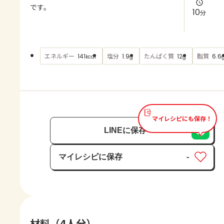
よくあるお問い合わせ
です。
10
分
お買い物
エネルギー
塩分
たんぱく質
脂質
141
1.9
12
6.6
kcal
g
g
AJINOMOTO PARK とは
マイレシピにも保存！
LINEに保存
マイレシピに保存
-
保存済み
材料（4人分）