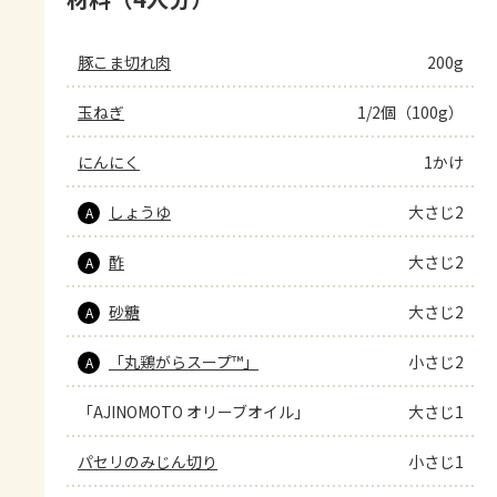
豚こま切れ肉
200g
玉ねぎ
1/2個（100g）
にんにく
1かけ
しょうゆ
大さじ2
A
酢
大さじ2
A
砂糖
大さじ2
A
「丸鶏がらスープ™」
小さじ2
A
「AJINOMOTO オリーブオイル」
大さじ1
パセリのみじん切り
小さじ1