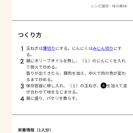
レシピ提供：味の素KK
つくり方
1
玉ねぎは
薄切り
にする。にんにくは
みじん切り
にす
る。
2
鍋にオリーブオイルを熱し、（１）のにんにくを入れ
て弱火で炒める。
香りが出てきたら、豚肉を加え、中火で肉の色が変わ
るまで炒める。
3
保存容器に移し入れ、（１）の玉ねぎ、
を加えて混
Ａ
ぜ合わせて味をなじませる。
4
器に盛り、パセリを散らす。
栄養情報（1人分）