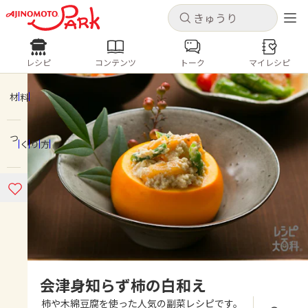
キャンセル
キャンセル
レシピ
コンテンツ
トーク
マイレシピ
レシピ
コンテンツ
ログインするとレシピを保存できます
ログイン
新規登録
材料
人気の食材・レシピ
つくり方
ホーム
きゅうり
なす
トマト
とうもろこし
ピーマン
みょうが
ゴーヤ
コンテンツ
レシピ
トーク
会津身知らず柿の白和え
柿や木綿豆腐を使った人気の副菜レシピです。