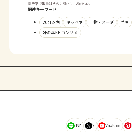
※
野菜摂取量はきのこ類・いも類を除く
関連キーワード
20分以内
キャベツ
汁物・スープ
洋風
味の素KK コンソメ
LINE
X
Youtube