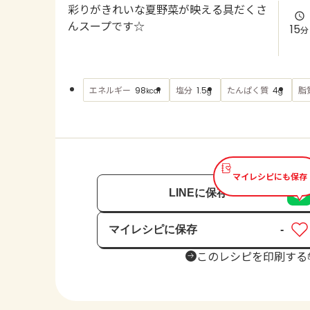
彩りがきれいな夏野菜が映える具だくさ
んスープです☆
15
分
エネルギー
塩分
たんぱく質
脂
98
1.5
4
kcal
g
g
マイレシピにも保存
LINEに保存
マイレシピに保存
-
保存済み
このレシピを印刷する