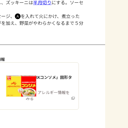
し、ズッキーニは
半月切り
にする。ソーセ
セージ、
を入れて火にかけ、煮立った
Ａ
がを加え、野菜がやわらかくなるまで５分
情報
「味の素KKコンソメ」固形タ
イプ
商品・アレルギー情報を
みる