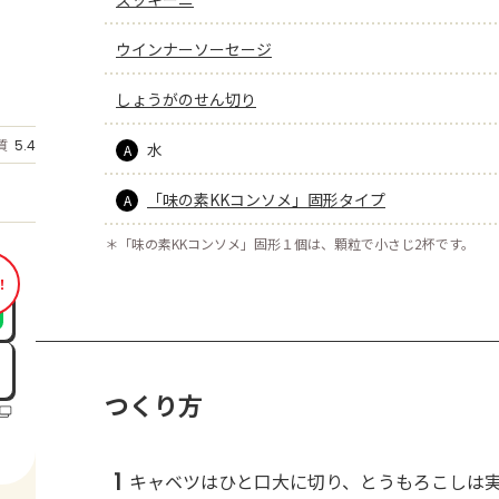
ウインナーソーセージ
しょうがのせん切り
もっと見る
質
5.4
水
g
A
「味の素KKコンソメ」固形タイプ
A
＊
「味の素KKコンソメ」固形１個は、顆粒で小さじ2杯です。
！
つくり方
1
キャベツはひと口大に切り、とうもろこしは