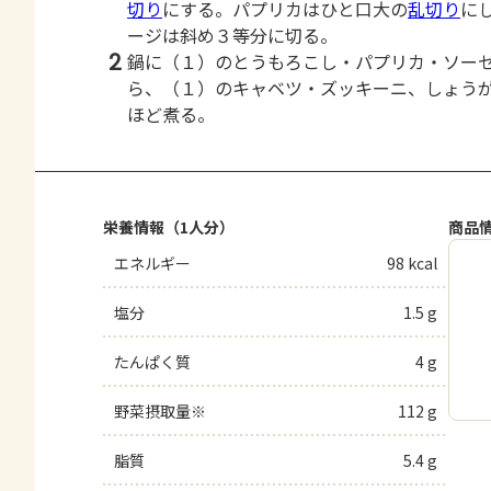
切り
にする。パプリカはひと口大の
乱切り
に
ージは斜め３等分に切る。
2
鍋に（１）のとうもろこし・パプリカ・ソー
ら、（１）のキャベツ・ズッキーニ、しょう
ほど煮る。
栄養情報（1人分）
商品
エネルギー
98 kcal
塩分
1.5 g
たんぱく質
4 g
野菜摂取量※
112 g
脂質
5.4 g