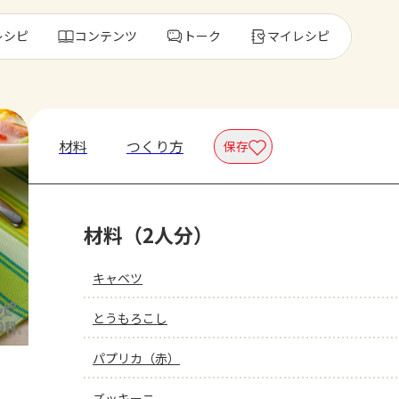
レシピ
コンテンツ
トーク
マイレシピ
レ
材料
つくり方
保存
人気の食材・
材料（2人分）
きゅうり
ゴーヤ
キャベツ
とうもろこし
パプリカ（赤）
ズッキーニ