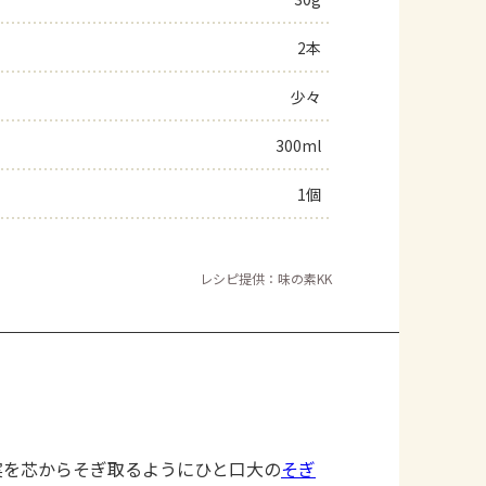
よくあるお問い合わせ
2本
少々
お買い物
300ml
AJINOMOTO PARK とは
1個
レシピ提供：味の素KK
実を芯からそぎ取るようにひと口大の
そぎ