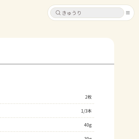
キャンセル
キャンセル
シピ
コンテンツ
ログインするとレシピを保存できます
ログイン
新規登録
レシピ
ホーム
なす
トマト
とうもろこし
ピーマン
みょうが
2枚
コンテンツ
1/3本
レシピ
40g
トーク
30g