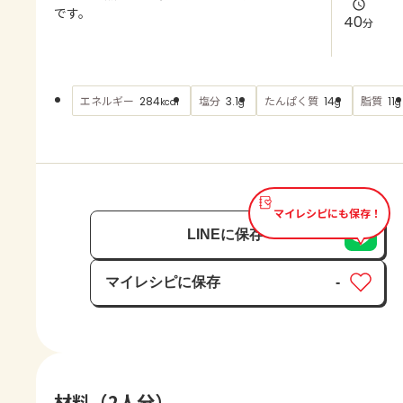
よくあるお問い合わせ
です。
40
分
お買い物
エネルギー
塩分
たんぱく質
脂質
284
3.1
14
11
kcal
g
g
g
AJINOMOTO PARK とは
マイレシピにも保存！
LINEに保存
マイレシピに保存
-
保存済み
材料（2人分）