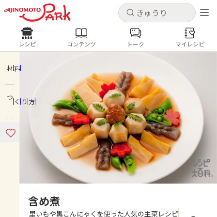
キャンセル
キャンセル
レシピ
コンテンツ
トーク
マイレシピ
レシピ
コンテンツ
ログインするとレシピを保存できます
ログイン
新規登録
材料
人気の食材・レシピ
つくり方
ホーム
きゅうり
なす
トマト
とうもろこし
ピーマン
みょうが
ゴーヤ
コンテンツ
レシピ
トーク
含め煮
里いもや黒こんにゃくを使った人気の主菜レシピ