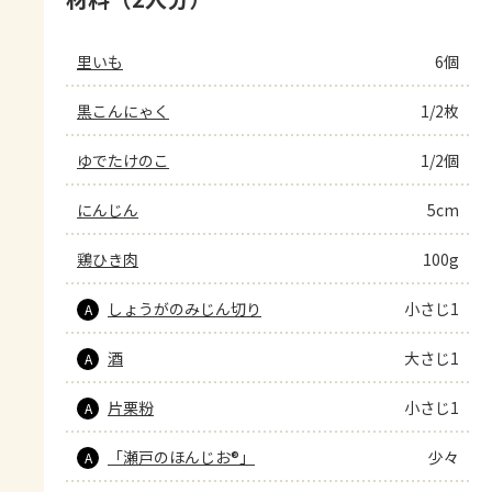
里いも
6個
黒こんにゃく
1/2枚
ゆでたけのこ
1/2個
にんじん
5cm
鶏ひき肉
100g
しょうがのみじん切り
小さじ1
A
酒
大さじ1
A
片栗粉
小さじ1
A
「瀬戸のほんじお®」
少々
A