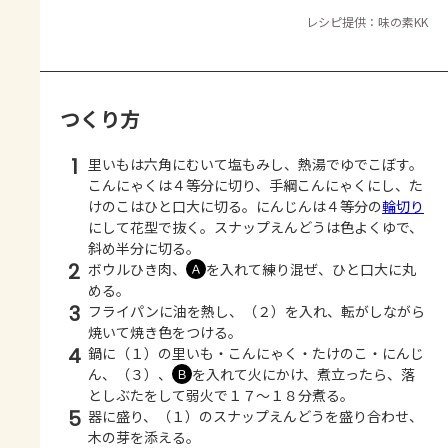
レシピ提供：味の素KK
つくり方
1
里いもは六角にむいて塩もみし、熱湯でゆでこぼす。
こんにゃくは４等分に切り、手綱こんにゃくにし、た
けのこはひと口大に切る。にんじんは４等分の
輪切り
にして花型で抜く。スナップえんどうは色よくゆで、
斜め半分に切る。
2
ボウルひき肉、
を入れて練り混ぜ、ひと口大に丸
Ａ
める。
3
フライパンに油を熱し、（２）を入れ、転がしながら
焼いて焼き色をつける。
4
鍋に（１）の里いも・こんにゃく・たけのこ・にんじ
ん、（３）、
を入れて火にかけ、煮立ったら、落
Ｂ
としぶたをして弱火で１７～１８分煮る。
5
器に盛り、（１）のスナップえんどうを盛り合わせ、
木の芽を添える。