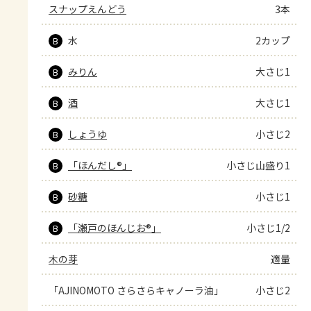
スナップえんどう
3本
水
2カップ
B
みりん
大さじ1
B
酒
大さじ1
B
しょうゆ
小さじ2
B
「ほんだし®」
小さじ山盛り1
B
砂糖
小さじ1
B
「瀬戸のほんじお®」
小さじ1/2
B
木の芽
適量
「AJINOMOTO さらさらキャノーラ油」
小さじ2