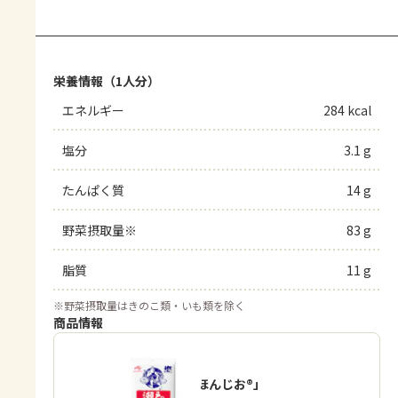
栄養情報（1人分）
エネルギー
284 kcal
塩分
3.1 g
たんぱく質
14 g
野菜摂取量※
83 g
脂質
11 g
※
野菜摂取量はきのこ類・いも類を除く
商品情報
「瀬戸のほんじお®」