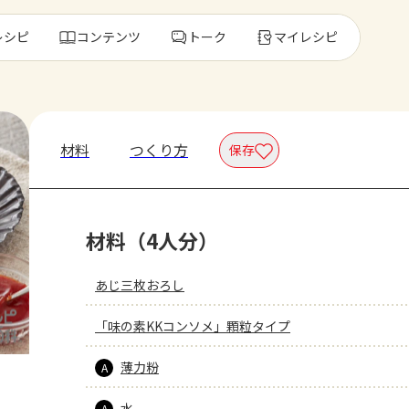
レシピ
コンテンツ
トーク
マイレシピ
レ
材料
つくり方
保存
人気の食材・
材料（4人分）
きゅうり
ゴーヤ
あじ三枚おろし
「味の素KKコンソメ」顆粒タイプ
薄力粉
A
水
A