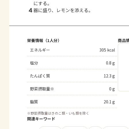
にする。
4
器に盛り、レモンを添える。
栄養情報（1人分）
商品
エネルギー
305 kcal
塩分
0.8 g
たんぱく質
12.3 g
野菜摂取量※
0 g
脂質
20.1 g
※
野菜摂取量はきのこ類・いも類を除く
関連キーワード