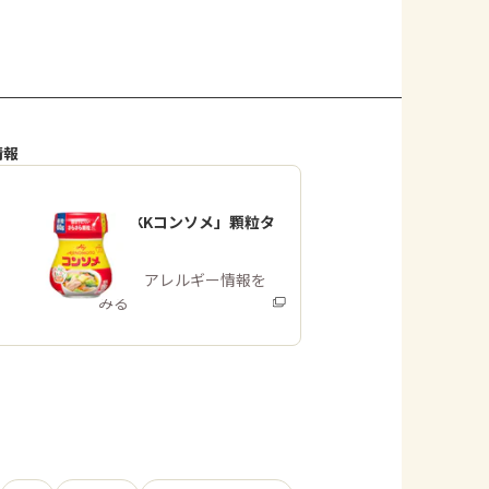
情報
「味の素KKコンソメ」顆粒タ
イプ
商品・アレルギー情報を
みる