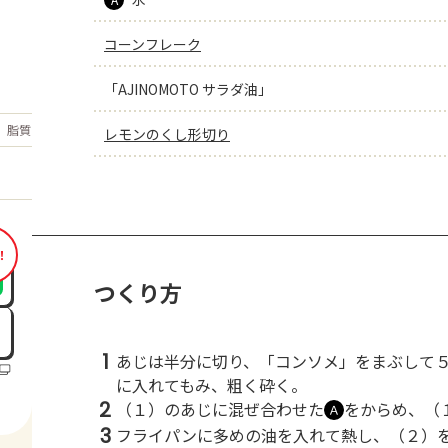
コーンフレーク
「AJINOMOTO サラダ油」
もっと見る
脂質
20.1
レモンのくし形切り
g
！
つくり方
1
あじは半分に切り、「コンソメ」をまぶして
に入れてもみ、粗く砕く。
2
（１）のあじに混ぜ合わせた
をからめ、（
Ａ
3
フライパンに多めの油を入れて熱し、（２）