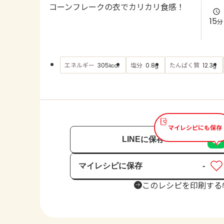
コーンフレークの衣でカリカリ食感！
15
分
エネルギー
塩分
たんぱく質
305
0.8
12.3
kcal
g
g
マイレシピにも保存
LINEに保存
マイレシピに保存
-
保存済み
このレシピを印刷する