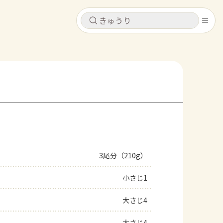
キャンセル
キャンセル
シピ
コンテンツ
ログインするとレシピを保存できます
ログイン
新規登録
レシピ
ホーム
なす
トマト
とうもろこし
ピーマン
みょうが
3尾分（210g）
コンテンツ
小さじ1
レシピ
大さじ4
トーク
大さじ4