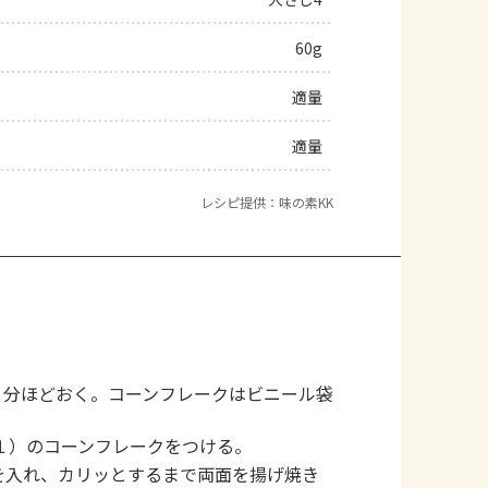
よくあるお問い合わせ
60g
適量
お買い物
適量
AJINOMOTO PARK とは
レシピ提供：味の素KK
５分ほどおく。コーンフレークはビニール袋
１）のコーンフレークをつける。
を入れ、カリッとするまで両面を揚げ焼き