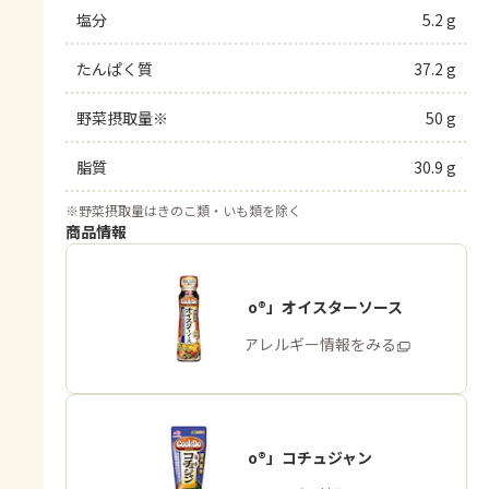
塩分
5.2 g
たんぱく質
37.2 g
野菜摂取量※
50 g
脂質
30.9 g
※
野菜摂取量はきのこ類・いも類を除く
商品情報
「Cook Do®」オイスターソース
商品・アレルギー情報をみる
「Cook Do®」コチュジャン