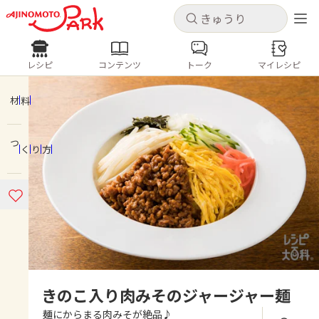
キャンセル
キャンセル
レシピ
コンテンツ
トーク
マイレシピ
レシピ
コンテンツ
ログインするとレシピを保存できます
ログイン
新規登録
材料
人気の食材・レシピ
つくり方
ホーム
きゅうり
なす
トマト
とうもろこし
ピーマン
みょうが
ゴーヤ
コンテンツ
レシピ
トーク
きのこ入り肉みそのジャージャー麺
麺にからまる肉みそが絶品♪