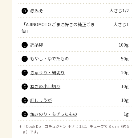
赤みそ
大さじ1/2
B
「AJINOMOTO ごま油好きの純正ごま
大さじ1
油」
錦糸卵
100g
C
もやし・ゆでたもの
50g
C
きゅうり・細切り
20g
C
ねぎの小口切り
10g
C
紅しょうが
10g
C
焼きのり・ちぎったもの
1g
C
＊
「Cook Do」コチュジャン 小さじ１は、チューブで８ｃｍ（約５
ｇ）です。