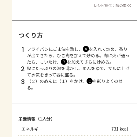
レシピ提供：味の素KK
つくり方
1
フライパンにごま油を熱し、
を入れて炒め、香り
Ａ
が出てきたら、ひき肉を加えて炒める。肉に火が通っ
たら、しいたけ、
を加えてさらに炒める。
Ｂ
2
鍋にたっぷりの湯を沸かし、めんをゆで、ザルに上げ
て水気をきって器に盛る。
3
（２）のめんに（１）をかけ、
を彩りよくのせ
Ｃ
る。
栄養情報（1人分）
エネルギー
731 kcal