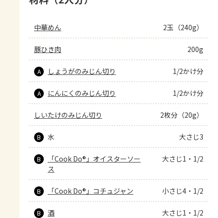
中華めん
2玉（240g）
豚ひき肉
200g
しょうがのみじん切り
1/2かけ分
A
にんにくのみじん切り
1/2かけ分
A
しいたけのみじん切り
2枚分（20g）
水
大さじ3
B
「Cook Do®」オイスターソー
大さじ1・1/2
B
ス
「Cook Do®」コチュジャン
小さじ4・1/2
B
酒
大さじ1・1/2
B