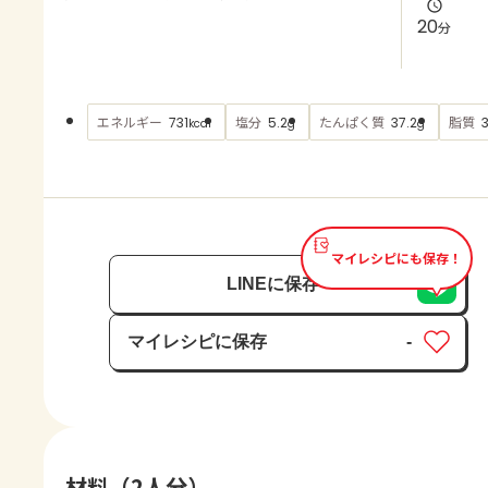
よくあるお問い合わせ
20
分
お買い物
エネルギー
塩分
たんぱく質
脂質
731
5.2
37.2
kcal
g
g
AJINOMOTO PARK とは
マイレシピにも保存！
LINEに保存
マイレシピに保存
-
保存済み
材料（2人分）