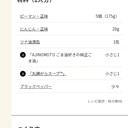
ピーマン・正味
5個（175g）
にんじん・正味
20g
ツナ油漬缶
1缶
「AJINOMOTO ごま油好きの純正ご
小さじ1
A
ま油」
「丸鶏がらスープ™」
小さじ1
A
ブラックペッパー
少々
レシピ提供：味の素KK