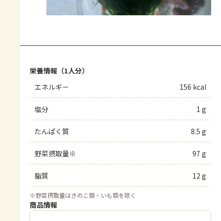
栄養情報（1人分）
エネルギー
156 kcal
塩分
1 g
たんぱく質
8.5 g
野菜摂取量※
97 g
脂質
12 g
※
野菜摂取量はきのこ類・いも類を除く
商品情報