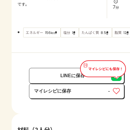
よくあるお問い合わせ
です。
7
分
お買い物
エネルギー
塩分
たんぱく質
脂質
156
1
8.5
12
kcal
g
g
g
AJINOMOTO PARK とは
マイレシピにも保存！
LINEに保存
マイレシピに保存
-
保存済み
材料（2人分）