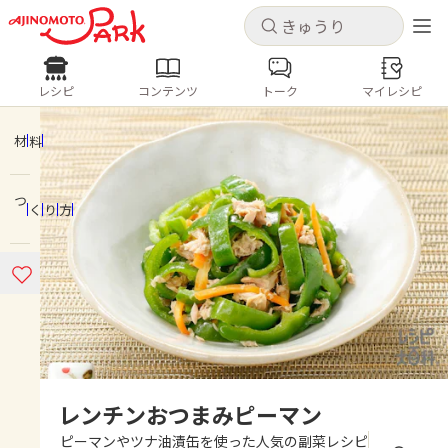
キャンセル
キャンセル
レシピ
コンテンツ
トーク
マイレシピ
レシピ
コンテンツ
ログインするとレシピを保存できます
ログイン
新規登録
材料
人気の食材・レシピ
つくり方
ホーム
きゅうり
なす
トマト
とうもろこし
ピーマン
みょうが
ゴーヤ
コンテンツ
レシピ
トーク
レンチンおつまみピーマン
ピーマンやツナ油漬缶を使った人気の副菜レシピ