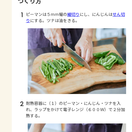
つくり方
1
ピーマンは５ｍｍ幅の
細切り
にし、にんじんは
せん切
り
にする。ツナは油をきる。
2
耐熱容器に（１）のピーマン・にんじん・ツナを入
れ、ラップをかけて電子レンジ（６００Ｗ）で２分加
熱する。