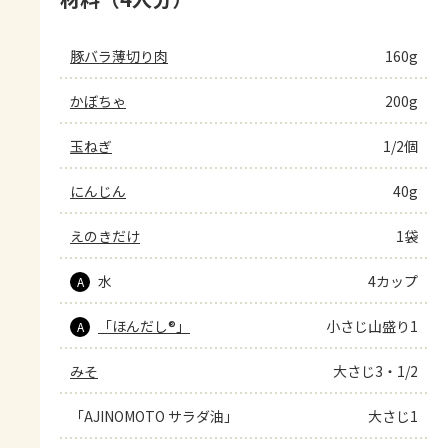
豚バラ薄切り肉
160g
かぼちゃ
200g
玉ねぎ
1/2個
にんじん
40g
えのきだけ
1袋
水
4カップ
A
「ほんだし®」
小さじ山盛り1
A
みそ
大さじ3・1/2
「AJINOMOTO サラダ油」
大さじ1