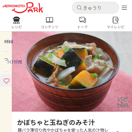
キャンセル
キャンセル
レシピ
コンテンツ
トーク
マイレシピ
レシピ
コンテンツ
ログインするとレシピを保存できます
ログイン
新規登録
材料
人気の食材・レシピ
つくり方
ホーム
きゅうり
なす
トマト
とうもろこし
ピーマン
みょうが
ゴーヤ
コンテンツ
レシピ
トーク
かぼちゃと玉ねぎのみそ汁
豚バラ薄切り肉やかぼちゃを使った人気の汁物レ