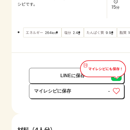
よくあるお問い合わせ
シピです。
15
分
お買い物
エネルギー
塩分
たんぱく質
脂質
264
2.4
9.9
1
kcal
g
g
AJINOMOTO PARK とは
マイレシピにも保存！
LINEに保存
マイレシピに保存
-
保存済み
材料（4人分）