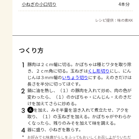
小ねぎの小口切り
4本分
レシピ提供：味の素KK
つくり方
1
豚肉は２ｃｍ幅に切る。かぼちゃは種とワタを取り除
き、２ｃｍ角に切る。玉ねぎは
くし形切り
にし、にん
じんは３ｍｍ幅の
いちょう切り
にする。えのきだけは
長さを半分に切ってほぐす。
2
鍋に油を熱し、（１）の豚肉を入れて炒め、肉の色が
変わったら、（１）のかぼちゃ・にんじん・えのきだ
けを加えてさらに炒める。
3
を加え、みそ半量を溶き入れて煮立たせ、アクを
Ａ
取り、（１）の玉ねぎを加える。かぼちゃがやわらか
くなったら、残りのみそを加えて味を調える。
4
器に盛り、小ねぎを散らす。
＊
お好みで七味唐がらしをふってもおいしくお召し上がりいただ