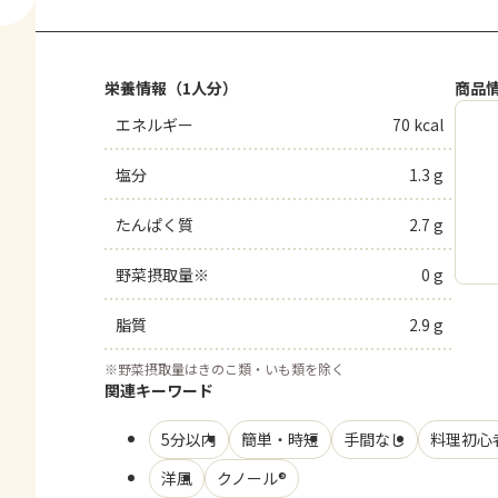
栄養情報（1人分）
商品
エネルギー
70 kcal
塩分
1.3 g
たんぱく質
2.7 g
野菜摂取量※
0 g
脂質
2.9 g
※
野菜摂取量はきのこ類・いも類を除く
関連キーワード
5分以内
簡単・時短
手間なし
料理初心
洋風
クノール®