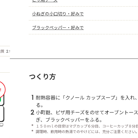
小ねぎの小口切り・好みで
ブラックペッパー・好みで
もっと見る
脂質
2.9
g
つくり方
！
1
耐熱容器に「クノール カップスープ」を入れ
る。
2
小町麩、ピザ用チーズをのせてオーブントー
ぎ、ブラックペッパーをふる。
＊
１５０ｍｌの目安はマグカップ６分目、コーヒーカップ８分
＊
調理時、飲用時の熱湯でのやけどには、充分ご注意ください