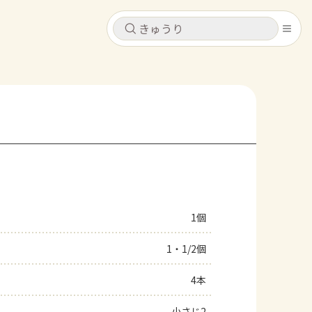
キャンセル
キャンセル
シピ
コンテンツ
ログインするとレシピを保存できます
ログイン
新規登録
レシピ
ホーム
なす
トマト
とうもろこし
ピーマン
みょうが
1個
コンテンツ
1・1/2個
レシピ
4本
トーク
小さじ2