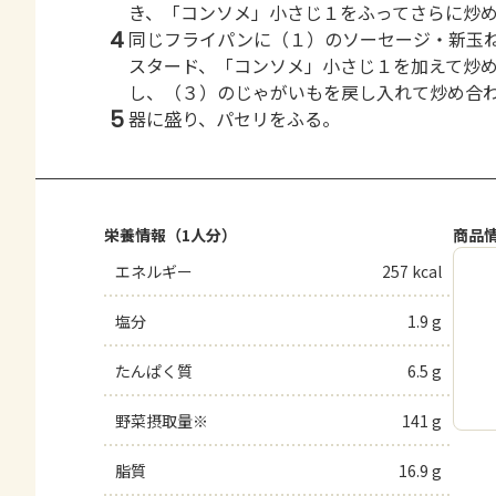
き、「コンソメ」小さじ１をふってさらに炒
4
同じフライパンに（１）のソーセージ・新玉
スタード、「コンソメ」小さじ１を加えて炒
し、（３）のじゃがいもを戻し入れて炒め合
5
器に盛り、パセリをふる。
栄養情報（1人分）
商品
エネルギー
257 kcal
塩分
1.9 g
たんぱく質
6.5 g
野菜摂取量※
141 g
脂質
16.9 g