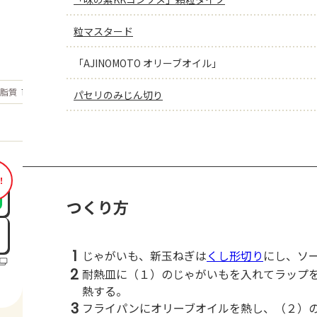
粒マスタード
「AJINOMOTO オリーブオイル」
もっと見る
脂質
16.9
パセリのみじん切り
g
！
つくり方
1
じゃがいも、新玉ねぎは
くし形切り
にし、ソ
2
耐熱皿に（１）のじゃがいもを入れてラップ
熱する。
3
フライパンにオリーブオイルを熱し、（２）