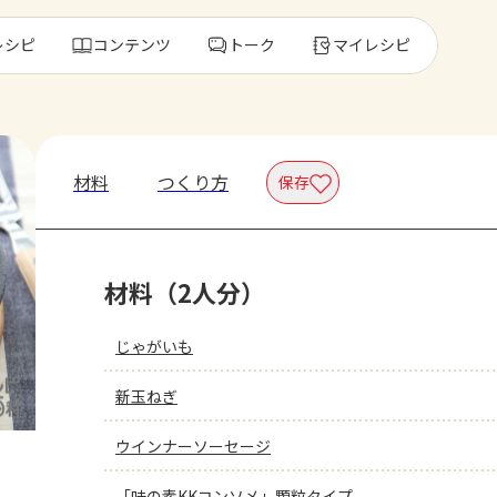
レシピ
コンテンツ
トーク
マイレシピ
レ
材料
つくり方
保存
人気の食材・
材料（2人分）
きゅうり
ゴーヤ
じゃがいも
新玉ねぎ
ウインナーソーセージ
「味の素KKコンソメ」顆粒タイプ