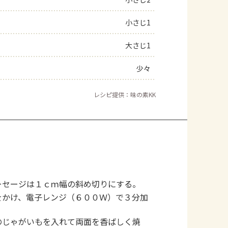
よくあるお問い合わせ
小さじ1
大さじ1
お買い物
少々
AJINOMOTO PARK とは
レシピ提供：味の素KK
ーセージは１ｃｍ幅の斜め切りにする。
をかけ、電子レンジ（６００Ｗ）で３分加
のじゃがいもを入れて両面を香ばしく焼