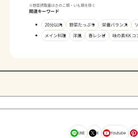
※
野菜摂取量はきのこ類・いも類を除く
関連キーワード
20分以内
野菜たっぷり
栄養バランス
メイン料理
洋風
春レシピ
味の素KK 
LINE
X
Youtube