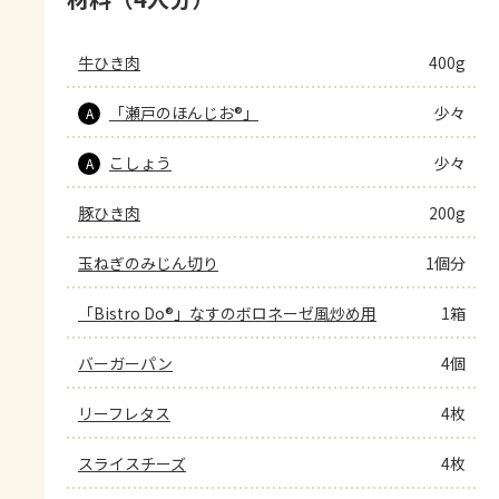
牛ひき肉
400g
「瀬戸のほんじお®」
少々
A
こしょう
少々
A
豚ひき肉
200g
玉ねぎのみじん切り
1個分
「Bistro Do®」なすのボロネーゼ風炒め用
1箱
バーガーパン
4個
リーフレタス
4枚
スライスチーズ
4枚