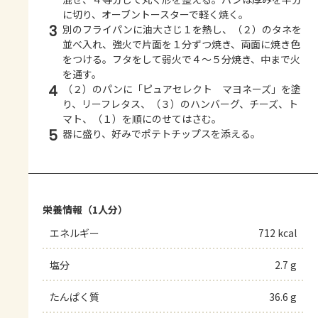
に切り、オーブントースターで軽く焼く。
3
別のフライパンに油大さじ１を熱し、（２）のタネを
並べ入れ、強火で片面を１分ずつ焼き、両面に焼き色
をつける。フタをして弱火で４～５分焼き、中まで火
を通す。
4
（２）のパンに「ピュアセレクト マヨネーズ」を塗
り、リーフレタス、（３）のハンバーグ、チーズ、ト
マト、（１）を順にのせてはさむ。
5
器に盛り、好みでポテトチップスを添える。
栄養情報（1人分）
エネルギー
712 kcal
塩分
2.7 g
たんぱく質
36.6 g