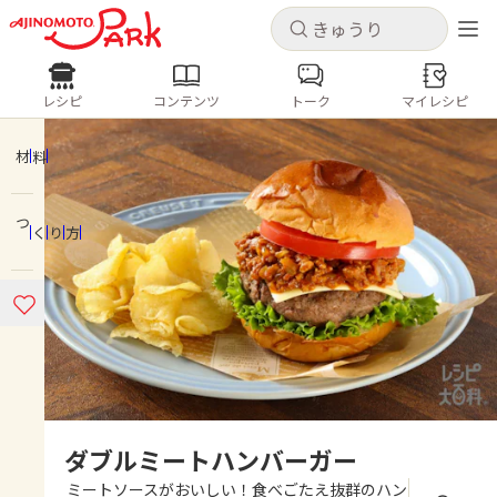
キャンセル
キャンセル
レシピ
コンテンツ
トーク
マイレシピ
レシピ
コンテンツ
ログインするとレシピを保存できます
ログイン
新規登録
材料
人気の食材・レシピ
つくり方
ホーム
きゅうり
なす
トマト
とうもろこし
ピーマン
みょうが
ゴーヤ
コンテンツ
レシピ
トーク
ダブルミートハンバーガー
ミートソースがおいしい！食べごたえ抜群のハン