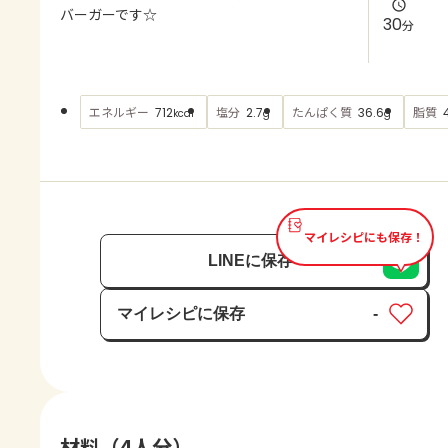
よくあるお問い合わせ
バーガーです☆
30
分
お買い物
エネルギー
塩分
たんぱく質
脂質
712
2.7
36.6
kcal
g
g
AJINOMOTO PARK とは
マイレシピにも保存！
LINEに保存
マイレシピに保存
-
保存済み
材料（4人分）