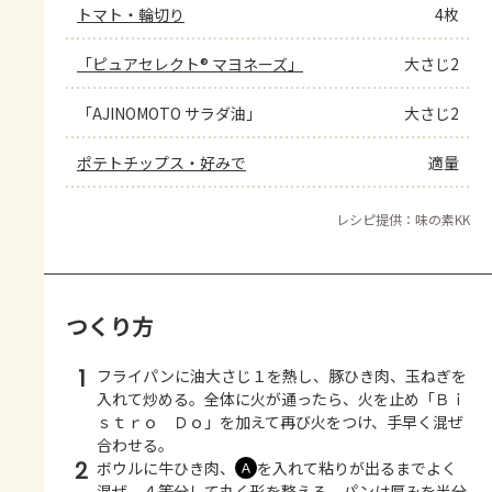
トマト・輪切り
4枚
「ピュアセレクト® マヨネーズ」
大さじ2
「AJINOMOTO サラダ油」
大さじ2
ポテトチップス・好みで
適量
レシピ提供：味の素KK
つくり方
1
フライパンに油大さじ１を熱し、豚ひき肉、玉ねぎを
入れて炒める。全体に火が通ったら、火を止め「Ｂｉ
ｓｔｒｏ Ｄｏ」を加えて再び火をつけ、手早く混ぜ
合わせる。
2
ボウルに牛ひき肉、
を入れて粘りが出るまでよく
Ａ
混ぜ、４等分して丸く形を整える。パンは厚みを半分