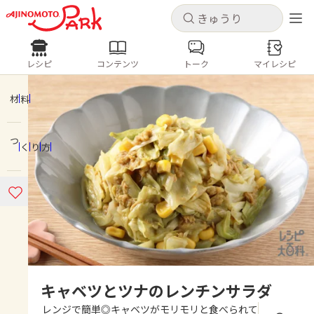
キャンセル
キャンセル
レシピ
コンテンツ
トーク
マイレシピ
レシピ
コンテンツ
ログインするとレシピを保存できます
ログイン
新規登録
材料
人気の食材・レシピ
つくり方
ホーム
きゅうり
なす
トマト
とうもろこし
ピーマン
みょうが
ゴーヤ
コンテンツ
レシピ
トーク
キャベツとツナのレンチンサラダ
レンジで簡単◎キャベツがモリモリと食べられて