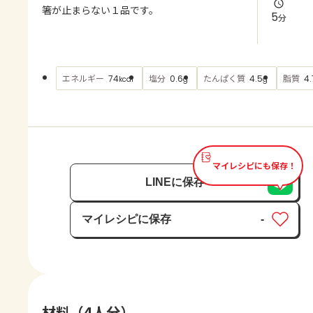
よくあるお問い合わせ
箸が止まらない１品です。
5
分
お買い物
エネルギー
塩分
たんぱく質
脂質
74
0.6
4.5
4.
kcal
g
g
AJINOMOTO PARK とは
マイレシピにも保存！
LINEに保存
マイレシピに保存
-
保存済み
材料（4人分）