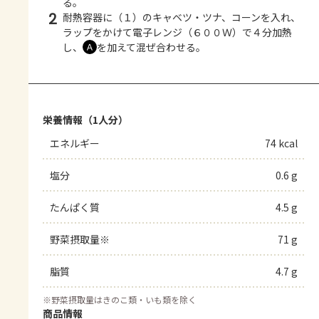
る。
2
耐熱容器に（１）のキャベツ・ツナ、コーンを入れ、
ラップをかけて電子レンジ（６００Ｗ）で４分加熱
し、
を加えて混ぜ合わせる。
Ａ
栄養情報（1人分）
エネルギー
74 kcal
塩分
0.6 g
たんぱく質
4.5 g
野菜摂取量※
71 g
脂質
4.7 g
※
野菜摂取量はきのこ類・いも類を除く
商品情報