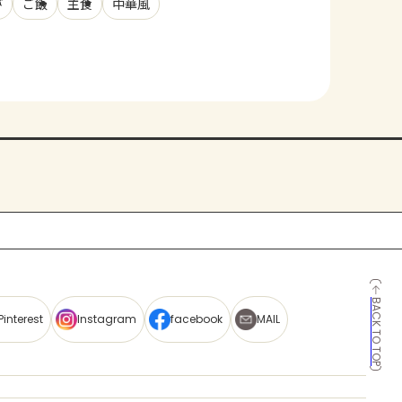
び
ご飯
主食
中華風
BACK TO TOP
Pinterest
Instagram
facebook
MAIL