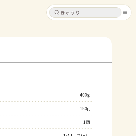
キャンセル
キャンセル
シピ
コンテンツ
ログインするとレシピを保存できます
ログイン
新規登録
レシピ
ホーム
なす
トマト
とうもろこし
ピーマン
みょうが
400g
コンテンツ
150g
レシピ
1個
トーク
1/4本（25g）