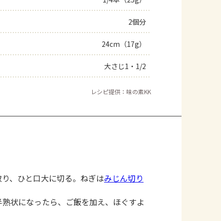
よくあるお問い合わせ
2個分
24cm（17g）
お買い物
大さじ1・1/2
AJINOMOTO PARK とは
レシピ提供：味の素KK
取り、ひと口大に切る。ねぎは
みじん切り
半熟状になったら、ご飯を加え、ほぐすよ