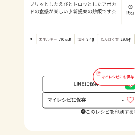
プリッとしたえびとトロッとしたアボカ
ドの食感が楽しい♪新提案の炒飯です☆
15
分
エネルギー
塩分
たんぱく質
710
3.4
29.9
kcal
g
g
マイレシピにも保存
LINEに保存
マイレシピに保存
-
保存済み
このレシピを印刷する