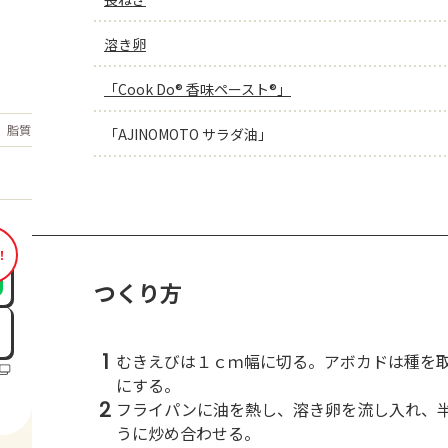
溶き卵
「Cook Do® 香味ペースト®」
もっと見る
脂質
32
「AJINOMOTO サラダ油」
g
！
つくり方
1
むきえびは１ｃｍ幅に切る。アボカドは種を
にする。
2
フライパンに油を熱し、溶き卵を流し入れ、
うに炒め合わせる。