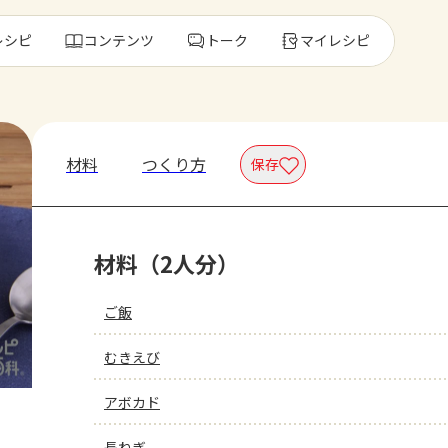
レシピ
コンテンツ
トーク
マイレシピ
レ
材料
つくり方
保存
人気の食材・
材料（2人分）
きゅうり
ゴーヤ
ご飯
むきえび
アボカド
長ねぎ