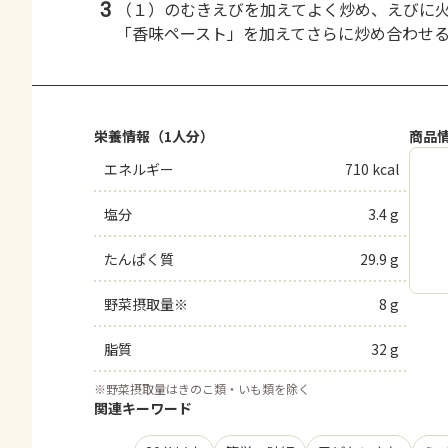
3
（１）のむきえびを加えてよく炒め、えびに
「香味ペースト」を加えてさらに炒め合わせ
栄養情報（1人分）
商品
エネルギー
710 kcal
塩分
3.4 g
たんぱく質
29.9 g
野菜摂取量※
8 g
脂質
32 g
※
野菜摂取量はきのこ類・いも類を除く
関連キーワード