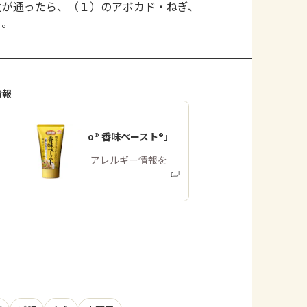
火が通ったら、（１）のアボカド・ねぎ、
る。
情報
「Cook Do® 香味ペースト®」
商品・アレルギー情報を
みる