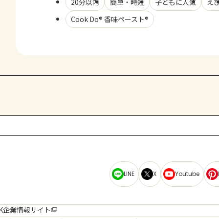
20分以内
簡単・時短
子どもに人気
え
Cook Do® 香味ペースト®
LINE
X
Youtube
K企業情報サイト