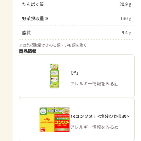
たんぱく質
20.9 g
野菜摂取量※
130 g
脂質
9.4 g
※
野菜摂取量はきのこ類・いも類を除く
商品情報
「やさしお®」
商品・アレルギー情報をみる
「味の素KKコンソメ」<塩分ひかえめ>
商品・アレルギー情報をみる