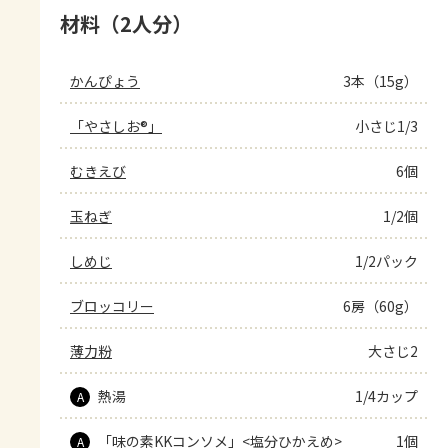
材料（2人分）
かんぴょう
3本（15g）
「やさしお®」
小さじ1/3
むきえび
6個
玉ねぎ
1/2個
しめじ
1/2パック
ブロッコリー
6房（60g）
薄力粉
大さじ2
熱湯
1/4カップ
A
「味の素KKコンソメ」<塩分ひかえめ>
1個
A