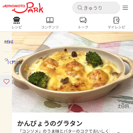
キャンセル
キャンセル
レシピ
コンテンツ
トーク
マイレシピ
レシピ
コンテンツ
ログインするとレシピを保存できます
ログイン
新規登録
材料
人気の食材・レシピ
つくり方
ホーム
きゅうり
なす
トマト
とうもろこし
ピーマン
みょうが
ゴーヤ
コンテンツ
レシピ
トーク
かんぴょうのグラタン
「コンソメ」のうま味とバターのコクでおいしく