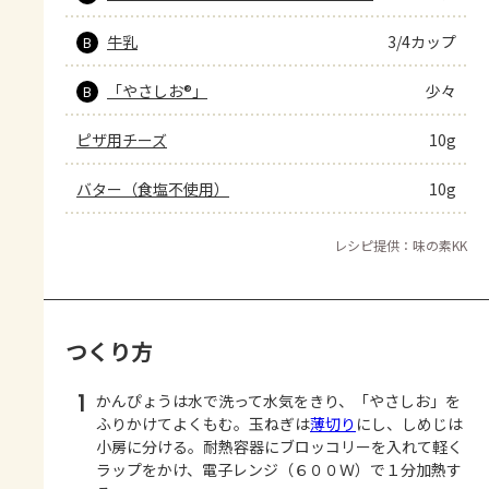
牛乳
3/4カップ
B
「やさしお®」
少々
B
ピザ用チーズ
10g
バター（食塩不使用）
10g
レシピ提供：味の素KK
つくり方
1
かんぴょうは水で洗って水気をきり、「やさしお」を
ふりかけてよくもむ。玉ねぎは
薄切り
にし、しめじは
小房に分ける。耐熱容器にブロッコリーを入れて軽く
ラップをかけ、電子レンジ（６００Ｗ）で１分加熱す