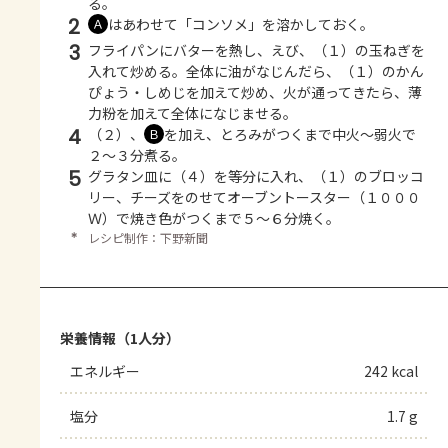
る。
2
はあわせて「コンソメ」を溶かしておく。
Ａ
3
フライパンにバターを熱し、えび、（１）の玉ねぎを
入れて炒める。全体に油がなじんだら、（１）のかん
ぴょう・しめじを加えて炒め、火が通ってきたら、薄
力粉を加えて全体になじませる。
4
（２）、
を加え、とろみがつくまで中火～弱火で
Ｂ
２～３分煮る。
5
グラタン皿に（４）を等分に入れ、（１）のブロッコ
リー、チーズをのせてオーブントースター（１０００
Ｗ）で焼き色がつくまで５～６分焼く。
＊
レシピ制作：下野新聞
栄養情報（1人分）
エネルギー
242 kcal
塩分
1.7 g