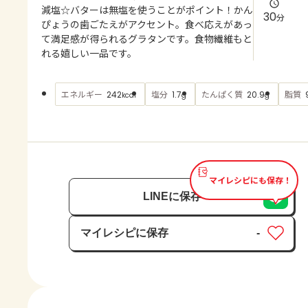
よくあるお問い合わせ
減塩☆バターは無塩を使うことがポイント！かん
30
分
ぴょうの歯ごたえがアクセント。食べ応えがあっ
て満足感が得られるグラタンです。食物繊維もと
お買い物
れる嬉しい一品です。
AJINOMOTO PARK とは
エネルギー
塩分
たんぱく質
脂質
242
1.7
20.9
kcal
g
g
マイレシピにも保存！
LINEに保存
マイレシピに保存
-
保存済み