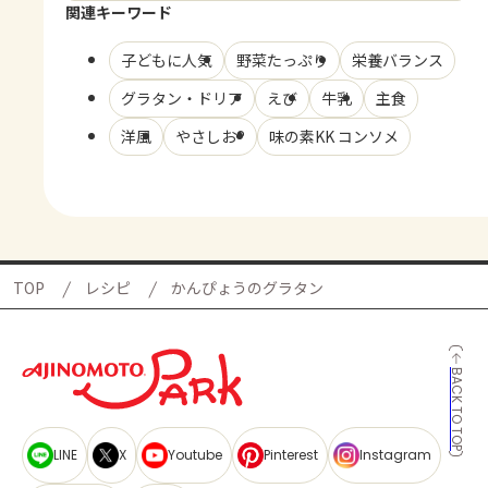
関連キーワード
子どもに人気
野菜たっぷり
栄養バランス
グラタン・ドリア
えび
牛乳
主食
洋風
やさしお®
味の素KK コンソメ
TOP
レシピ
かんぴょうのグラタン
BACK TO TOP
LINE
X
Youtube
Pinterest
Instagram