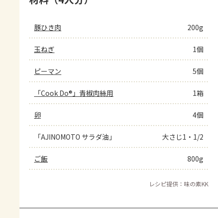
豚ひき肉
200g
玉ねぎ
1個
ピーマン
5個
「Cook Do®」青椒肉絲用
1箱
卵
4個
「AJINOMOTO サラダ油」
大さじ1・1/2
ご飯
800g
レシピ提供：味の素KK