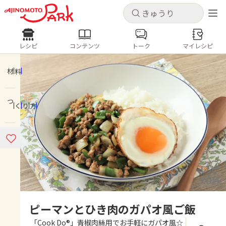
キャンセル
キャンセル
レシピ
コンテンツ
トーク
マイレシピ
レシピ
コンテンツ
ログインするとレシピを保存できます
ログイン
新規登録
材料
人気の食材・レシピ
つくり方
ホーム
きゅうり
なす
トマト
とうもろこし
ピーマン
みょうが
ゴーヤ
コンテンツ
レシピ
トーク
ピーマンとひき肉のガパオ風ご飯
「Cook Do®」青椒肉絲用でお手軽にガパオ風☆