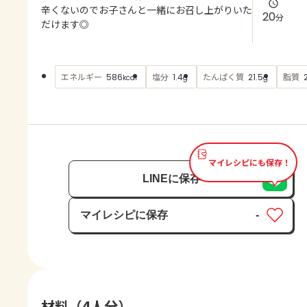
よくあるお問い合わせ
辛くないのでお子さんと一緒にお召し上がりいた
20
分
だけます◎
お買い物
エネルギー
塩分
たんぱく質
脂質
586
1.4
21.5
2
kcal
g
g
AJINOMOTO PARK とは
マイレシピにも保存！
LINEに保存
マイレシピに保存
-
保存済み
材料（4人分）