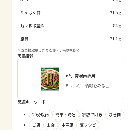
たんぱく質
21.5 g
野菜摂取量※
84 g
脂質
21.1 g
※
野菜摂取量はきのこ類・いも類を除く
商品情報
「Cook Do®」青椒肉絲用
商品・アレルギー情報をみる
関連キーワード
20分以内
簡単・時短
家族で囲む
ひき肉
ご飯
主食
中華風
夏レシピ