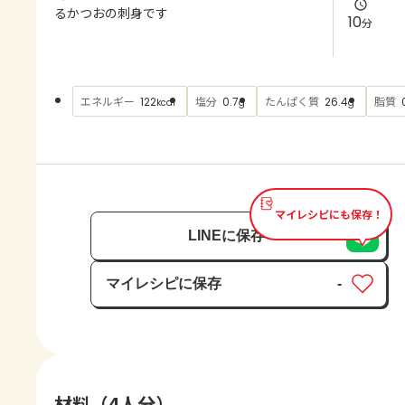
よくあるお問い合わせ
るかつおの刺身です
10
分
お買い物
エネルギー
塩分
たんぱく質
脂質
122
0.7
26.4
kcal
g
g
AJINOMOTO PARK とは
マイレシピにも保存！
LINEに保存
マイレシピに保存
-
保存済み
材料（4人分）