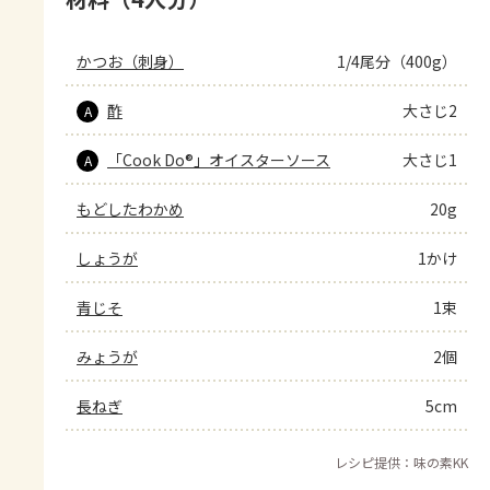
かつお（刺身）
1/4尾分（400g）
酢
大さじ2
A
「Cook Do®」オイスターソース
大さじ1
A
もどしたわかめ
20g
しょうが
1かけ
青じそ
1束
みょうが
2個
長ねぎ
5cm
レシピ提供：味の素KK