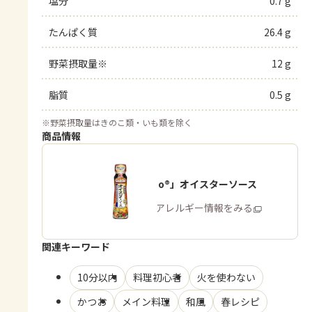
塩分
0.7 g
たんぱく質
26.4 g
野菜摂取量※
12 g
脂質
0.5 g
※
野菜摂取量はきのこ類・いも類を除く
商品情報
「Cook Do®」オイスターソース
商品・アレルギー情報をみる
関連キーワード
10分以内
料理初心者
火を使わない
かつお
メイン料理
和風
春レシピ