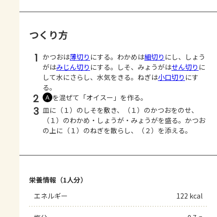
つくり方
1
かつおは
薄切り
にする。わかめは
細切り
にし、しょう
がは
みじん切り
にする。しそ、みょうがは
せん切り
に
して水にさらし、水気をきる。ねぎは
小口切り
にす
る。
2
を混ぜて「オイスー」を作る。
Ａ
3
皿に（１）のしそを敷き、（１）のかつおをのせ、
（１）のわかめ・しょうが・みょうがを盛る。かつお
の上に（１）のねぎを散らし、（２）を添える。
栄養情報（1人分）
エネルギー
122 kcal