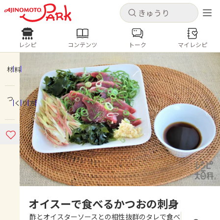
キャンセル
キャンセル
レシピ
コンテンツ
トーク
マイレシピ
レシピ
コンテンツ
ログインするとレシピを保存できます
ログイン
新規登録
材料
人気の食材・レシピ
つくり方
ホーム
きゅうり
なす
トマト
とうもろこし
ピーマン
みょうが
ゴーヤ
コンテンツ
レシピ
トーク
オイスーで食べるかつおの刺身
酢とオイスターソースとの相性抜群のタレで食べ