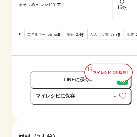
よくあるお問い合わせ
るそうめんレシピです！
15
分
お買い物
エネルギー
塩分
たんぱく質
脂質
551
2.4
23.3
kcal
g
g
AJINOMOTO PARK とは
マイレシピにも保存！
LINEに保存
マイレシピに保存
-
保存済み
材料（2人分）