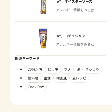
「Cook Do®」オイスターソース
商品・アレルギー情報をみる
「Cook Do®」コチュジャン
商品・アレルギー情報をみる
関連キーワード
20分以内
ピリ辛
ツナ
卵
きゅうり
麺料理
主食
韓国風
夏レシピ
Cook Do®