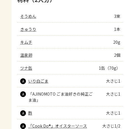
そうめん
3束
きゅうり
1本
キムチ
20g
温泉卵
2個
ツナ缶
1缶（70g）
いり白ごま
大さじ1
A
「AJINOMOTO ごま油好きの純正ご
大さじ1
A
ま油」
酢
大さじ1
A
「Cook Do®」オイスターソース
大さじ1/2
A