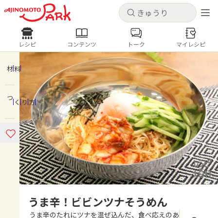
キャンセル
キャンセル
レシピ
コンテンツ
トーク
マイレシピ
レシピ
コンテンツ
ログインするとレシピを保存できます
ログイン
新規登録
材料
人気の食材・レシピ
つくり方
ホーム
きゅうり
なす
トマト
とうもろこし
ピーマン
みょうが
ゴーヤ
コンテンツ
レシピ
トーク
うま辛！ビビンツナそうめん
うま辛のたれにツナを混ぜ込んだ、食べ応えのあ