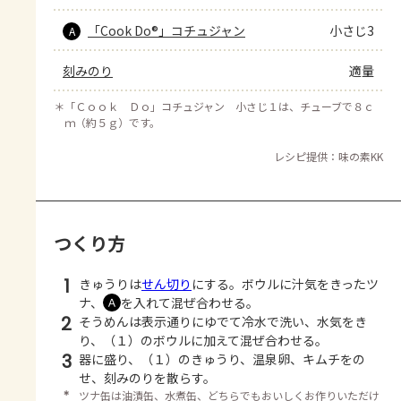
「Cook Do®」コチュジャン
小さじ3
A
刻みのり
適量
＊
「Ｃｏｏｋ Ｄｏ」コチュジャン 小さじ１は、チューブで８ｃ
ｍ（約５ｇ）です。
レシピ提供：味の素KK
つくり方
1
きゅうりは
せん切り
にする。ボウルに汁気をきったツ
ナ、
を入れて混ぜ合わせる。
Ａ
2
そうめんは表示通りにゆでて冷水で洗い、水気をき
り、（１）のボウルに加えて混ぜ合わせる。
3
器に盛り、（１）のきゅうり、温泉卵、キムチをの
せ、刻みのりを散らす。
＊
ツナ缶は油漬缶、水煮缶、どちらでもおいしくお作りいただけ