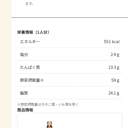
ます。
栄養情報（1人分）
エネルギー
551 kcal
塩分
2.4 g
たんぱく質
23.3 g
野菜摂取量※
59 g
脂質
24.1 g
※
野菜摂取量はきのこ類・いも類を除く
商品情報