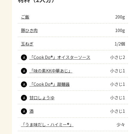
ご飯
200g
豚ひき肉
100g
玉ねぎ
1/2個
「Cook Do®」オイスターソース
小さじ2
A
「味の素KK中華あじ」
小さじ1
A
「Cook Do®」甜麺醤
小さじ1
A
甘口しょうゆ
小さじ1
A
酒
小さじ1
A
「うま味だし・ハイミー®」
少々