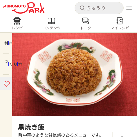
キャンセル
キャンセル
レシピ
コンテンツ
トーク
マイレシピ
レシピ
コンテンツ
ログインするとレシピを保存できます
ログイン
新規登録
材料
人気の食材・レシピ
つくり方
ホーム
きゅうり
なす
トマト
とうもろこし
ピーマン
みょうが
ゴーヤ
コンテンツ
レシピ
トーク
黒焼き飯
町中華のような背徳感のあるメニューです。