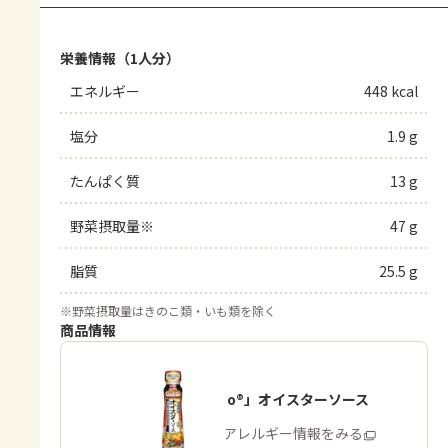
栄養情報（1人分）
エネルギー
448 kcal
塩分
1.9 g
たんぱく質
13 g
野菜摂取量※
47 g
脂質
25.5 g
※
野菜摂取量はきのこ類・いも類を除く
商品情報
「Cook Do®」オイスターソース
商品・アレルギー情報をみる