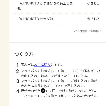
「AJINOMOTO ごま油好きの純正ごま
小さじ1
油」
「AJINOMOTO サラダ油」
大さじ2
レシピ提供：味の素KK
つくり方
1
玉ねぎは
みじん切り
にする。
2
フライパンに油大さじ１を熱し、（１）の玉ねぎ、ひ
き肉を入れて炒め、火が通ったら、皿にとる。
3
フライパンに油大さじ１を熱し、ご飯を入れて油がい
きわたるように炒め、（２）を戻し入れる。
4
混ぜ合わせた
を２回に分けて加え、なじんだら、
Ａ
「ハイミー」、ごま油を加えてサッと炒め合わせる。