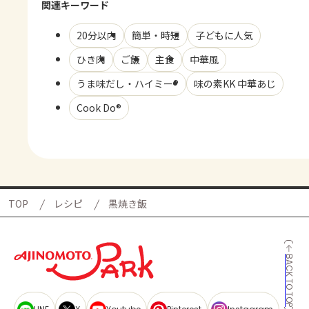
関連キーワード
20分以内
簡単・時短
子どもに人気
ひき肉
ご飯
主食
中華風
うま味だし・ハイミー®
味の素KK 中華あじ
Cook Do®
TOP
レシピ
黒焼き飯
BACK TO TOP