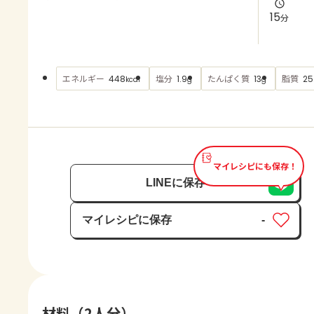
よくあるお問い合わせ
15
分
お買い物
エネルギー
塩分
たんぱく質
脂質
448
1.9
13
25
kcal
g
g
AJINOMOTO PARK とは
マイレシピにも保存！
LINEに保存
マイレシピに保存
-
保存済み
材料（2人分）