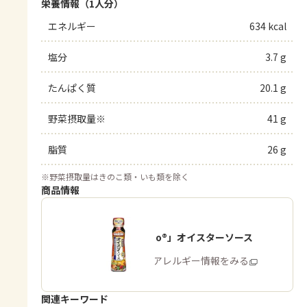
栄養情報（1人分）
エネルギー
634 kcal
塩分
3.7 g
たんぱく質
20.1 g
野菜摂取量※
41 g
脂質
26 g
※
野菜摂取量はきのこ類・いも類を除く
商品情報
「Cook Do®」オイスターソース
商品・アレルギー情報をみる
関連キーワード