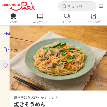
キャンセル
キャンセル
レシピ
コンテンツ
トーク
マイレシピ
レシピ
コンテンツ
ログインするとレシピを保存できます
ログイン
新規登録
材料
人気の食材・レシピ
つくり方
ホーム
きゅうり
なす
トマト
とうもろこし
ピーマン
みょうが
ゴーヤ
コンテンツ
レシピ
トーク
焼きそばをおびやかすウマさ
焼きそうめん