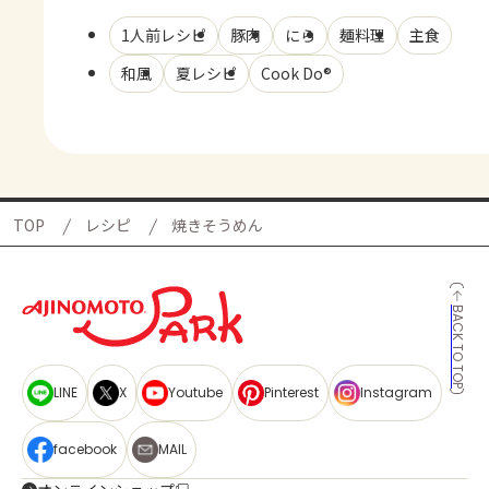
1人前レシピ
豚肉
にら
麺料理
主食
和風
夏レシピ
Cook Do®
TOP
レシピ
焼きそうめん
BACK TO TOP
LINE
X
Youtube
Pinterest
Instagram
facebook
MAIL