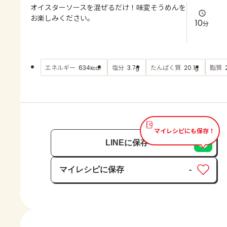
よくあるお問い合わせ
オイスターソースを混ぜるだけ！味変そうめんを
お楽しみください。
10
分
お買い物
AJINOMOTO PARK とは
エネルギー
塩分
たんぱく質
脂質
634
3.7
20.1
kcal
g
g
マイレシピにも保存！
LINEに保存
マイレシピに保存
-
保存済み