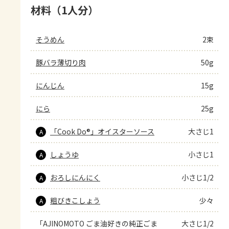
材料（1人分）
そうめん
2束
豚バラ薄切り肉
50g
にんじん
15g
にら
25g
「Cook Do®」オイスターソース
大さじ1
A
しょうゆ
小さじ1
A
おろしにんにく
小さじ1/2
A
粗びきこしょう
少々
A
「AJINOMOTO ごま油好きの純正ごま
大さじ1/2