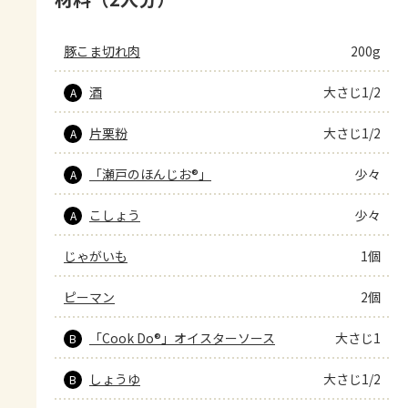
豚こま切れ肉
200g
酒
大さじ1/2
A
片栗粉
大さじ1/2
A
「瀬戸のほんじお®」
少々
A
こしょう
少々
A
じゃがいも
1個
ピーマン
2個
「Cook Do®」オイスターソース
大さじ1
B
しょうゆ
大さじ1/2
B