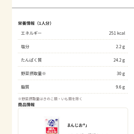
栄養情報（1人分）
エネルギー
251 kcal
塩分
2.2 g
たんぱく質
24.2 g
野菜摂取量※
30 g
脂質
9.6 g
※
野菜摂取量はきのこ類・いも類を除く
商品情報
「瀬戸のほんじお®」