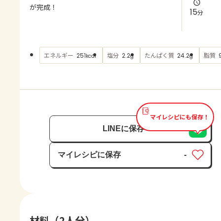
よくあるお問い合わせ
が完成！
15
分
お買い物
エネルギー
塩分
たんぱく質
脂質
251
2.2
24.2
kcal
g
g
AJINOMOTO PARK とは
マイレシピにも保存！
LINEに保存
マイレシピに保存
-
保存済み
材料（2人分）