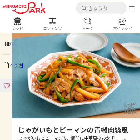
キャンセル
キャンセル
レシピ
コンテンツ
トーク
マイレシピ
レシピ
コンテンツ
ログインするとレシピを保存できます
ログイン
新規登録
材料
人気の食材・レシピ
つくり方
ホーム
きゅうり
なす
トマト
とうもろこし
ピーマン
みょうが
ゴーヤ
コンテンツ
レシピ
トーク
じゃがいもとピーマンの青椒肉絲風
じゃがいもとピーマンで、簡単に中華風のおかず