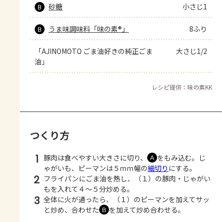
砂糖
小さじ1
B
うま味調味料「味の素®」
8ふり
B
「AJINOMOTO ごま油好きの純正ごま
大さじ1/2
油」
レシピ提供：味の素KK
つくり方
1
豚肉は食べやすい大きさに切り、
をもみ込む。じ
Ａ
ゃがいも、ピーマンは５ｍｍ幅の
細切り
にする。
2
フライパンにごま油を熱し、（１）の豚肉・じゃがい
もを入れて４～５分炒める。
3
全体に火が通ったら、（１）のピーマンを加えてサッ
と炒め、合わせた
を加えて炒め合わせる。
Ｂ