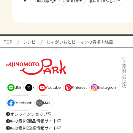
「味の素®」
Cook Do®
瀬戸のほんじお®
TOP
レシピ
じゃがいもとピーマンの青椒肉絲風
BACK TO TOP
LINE
X
Youtube
Pinterest
Instagram
facebook
MAIL
オンラインショップ
味の素KK商品情報サイト
味の素KK企業情報サイト