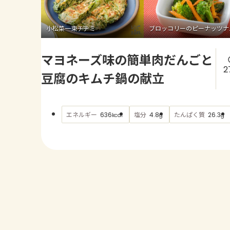
小松菜一束チヂミ
ブロッコリーのピーナッツナ
マヨネーズ味の簡単肉だんごと
2
豆腐のキムチ鍋の献立
エネルギー
塩分
たんぱく質
636
4.8
26.3
kcal
g
g