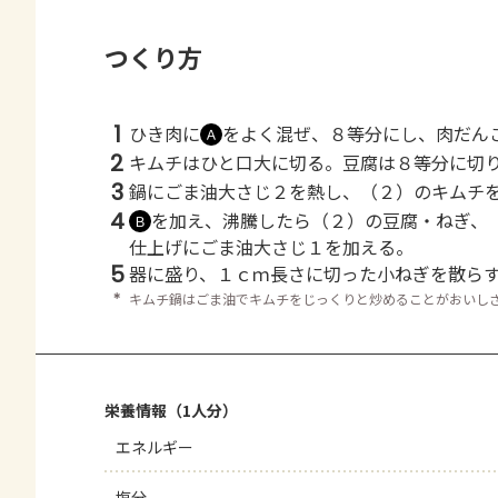
つくり方
1
ひき肉に
をよく混ぜ、８等分にし、肉だん
Ａ
2
キムチはひと口大に切る。豆腐は８等分に切
3
鍋にごま油大さじ２を熱し、（２）のキムチ
4
を加え、沸騰したら（２）の豆腐・ねぎ、
Ｂ
仕上げにごま油大さじ１を加える。
5
器に盛り、１ｃｍ長さに切った小ねぎを散ら
＊
キムチ鍋はごま油でキムチをじっくりと炒めることがおいし
栄養情報（1人分）
エネルギー
塩分