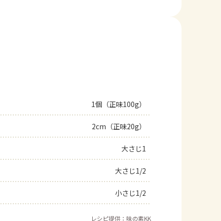
1個（正味100g）
2cm（正味20g）
大さじ1
大さじ1/2
小さじ1/2
レシピ提供：味の素KK