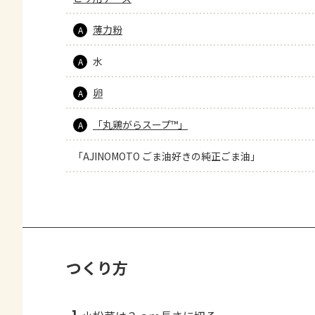
薄力粉
A
水
A
卵
A
「丸鶏がらスープ™」
A
「AJINOMOTO ごま油好きの純正ごま油」
つくり方