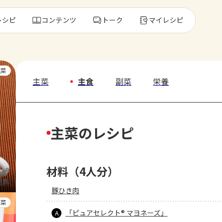
レシピ
コンテンツ
トーク
マイレシピ
レ
主菜
主菜
主食
副菜
栄養
人気の食材・
主菜のレシピ
きゅうり
ゴーヤ
材料（4人分）
豚ひき肉
副菜
「ピュアセレクト® マヨネーズ」
A