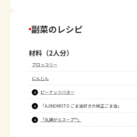
副菜のレシピ
材料（2人分）
ブロッコリー
にんじん
ピーナッツバター
A
「AJINOMOTO ごま油好きの純正ごま油」
A
「丸鶏がらスープ™」
A