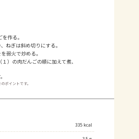
ごを作る。
り、ねぎは斜め切りにする。
をを弱火で炒める。
（１）の肉だんごの順に加えて煮、
す。
さのポイントです。
335 kcal
3.5 g