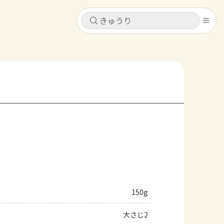
キャンセル
キャンセル
シピ
コンテンツ
ログインするとレシピを保存できます
ログイン
新規登録
レシピ
ホーム
なす
トマト
とうもろこし
ピーマン
みょうが
コンテンツ
レシピ
150g
トーク
大さじ2