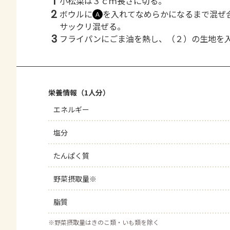
1
小松菜は３ｃｍ長さに切る。
2
ボウルに
を入れてなめらかになるまで混ぜ
Ａ
サックリ混ぜる。
3
フライパンにごま油を熱し、（２）の生地を
栄養情報（1人分）
エネルギー
塩分
たんぱく質
野菜摂取量※
脂質
※
野菜摂取量はきのこ類・いも類を除く