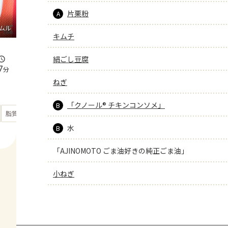
片栗粉
A
ムル
キムチ
絹ごし豆腐
7
分
ねぎ
「クノール® チキンコンソメ」
B
もっと見る
脂質
43
g
水
B
「AJINOMOTO ごま油好きの純正ごま油」
小ねぎ