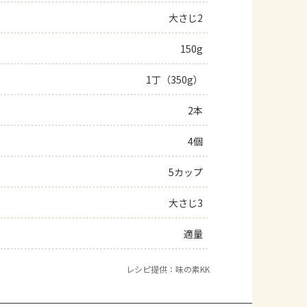
大さじ2
よくあるお問い合わせ
150g
お買い物
1丁（350g）
AJINOMOTO PARK とは
2本
4個
5カップ
大さじ3
適量
レシピ提供：味の素KK