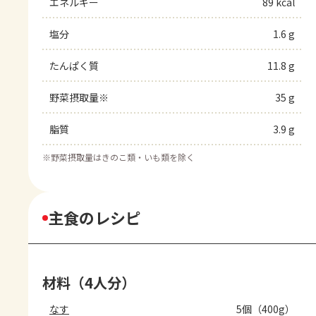
エネルギー
89 kcal
塩分
1.6 g
たんぱく質
11.8 g
野菜摂取量※
35 g
脂質
3.9 g
※
野菜摂取量はきのこ類・いも類を除く
主食のレシピ
材料（4人分）
なす
5個（400g）