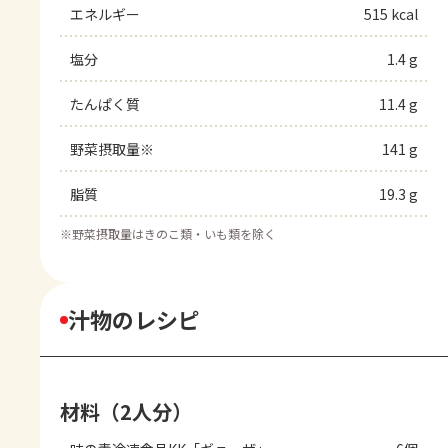
エネルギー
515 kcal
塩分
1.4 g
たんぱく質
11.4 g
野菜摂取量※
141 g
脂質
19.3 g
※
野菜摂取量はきのこ類・いも類を除く
汁物のレシピ
材料（2人分）