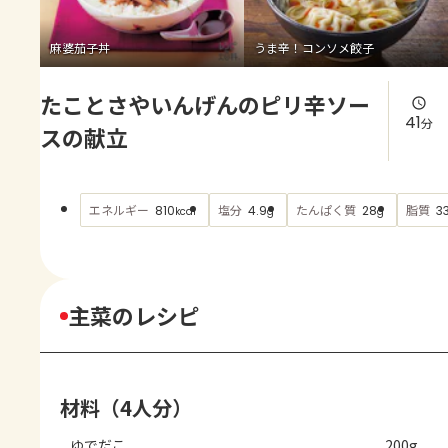
よくあるお問い合わせ
麻婆茄子丼
うま辛！コンソメ餃子
お買い物
たことさやいんげんのピリ辛ソー
AJINOMOTO PARK とは
41
分
スの献立
エネルギー
塩分
たんぱく質
脂質
810
4.9
28
3
kcal
g
g
主菜のレシピ
材料（4人分）
ゆでだこ
200g