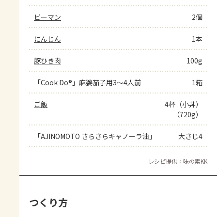
ピーマン
2個
にんじん
1本
豚ひき肉
100g
「Cook Do®」麻婆茄子用3～4人前
1箱
ご飯
4杯（小丼）
（720g）
「AJINOMOTO さらさらキャノーラ油」
大さじ4
レシピ提供：味の素KK
つくり方