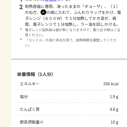
2
耐熱容器に春雨、凍ったままの「ギョーザ」、（１）
のねぎ、
の順に入れて、ふんわりラップをかけ、電
Ａ
子レンジ（６００Ｗ）で３分加熱してかき混ぜ、再
度、電子レンジで１分加熱し、ラー油を回しかける。
＊
電子レンジ加熱後は器が熱くなりますので、取り出す時はご注
意ください。
＊
「コンソメ」の溶け具合を見て、加熱時間を調整してくださ
い。
栄養情報（1人分）
エネルギー
206 kcal
塩分
1.9 g
たんぱく質
4.8 g
野菜摂取量※
10 g