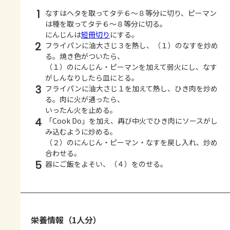
1
なすはヘタを取ってタテ６～８等分に切り、ピーマン
は種を取ってタテ６～８等分に切る。
にんじんは
短冊切り
にする。
2
フライパンに油大さじ３を熱し、（１）のなすを炒め
る。焼き色がついたら、
（１）のにんじん・ピーマンを加えて弱火にし、なす
がしんなりしたら皿にとる。
3
フライパンに油大さじ１を加えて熱し、ひき肉を炒め
る。肉に火が通ったら、
いったん火を止める。
4
「Cook Do」を加え、再び中火でひき肉にソースがし
み込むように炒める。
（２）のにんじん・ピーマン・なすを戻し入れ、炒め
合わせる。
5
器にご飯をよそい、（４）をのせる。
栄養情報（1人分）