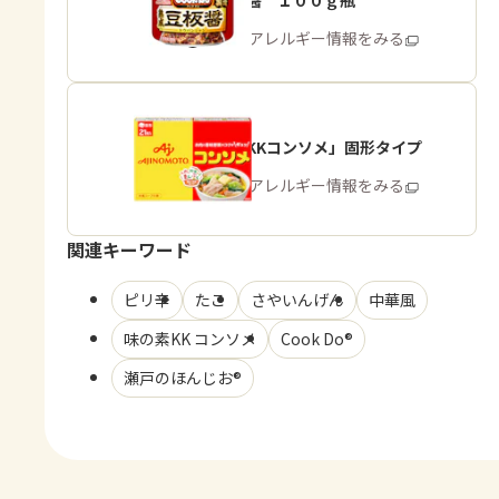
熟成豆板醤 １００ｇ瓶
商品・アレルギー情報をみる
「味の素KKコンソメ」固形タイプ
商品・アレルギー情報をみる
関連キーワード
ピリ辛
たこ
さやいんげん
中華風
味の素KK コンソメ
Cook Do®
瀬戸のほんじお®