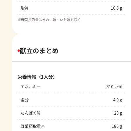
脂質
10.6 g
※
野菜摂取量はきのこ類・いも類を除く
献立のまとめ
栄養情報（1人分）
エネルギー
810 kcal
塩分
4.9 g
たんぱく質
28 g
野菜摂取量※
186 g