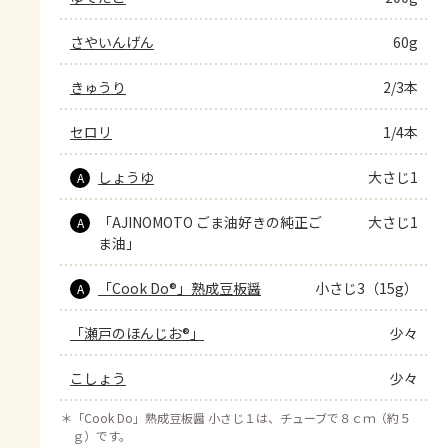
さやいんげん
60g
きゅうり
2/3本
セロリ
1/4本
しょうゆ
大さじ1
A
「AJINOMOTO ごま油好きの純正ご
大さじ1
A
ま油」
「Cook Do®」熟成豆板醤
小さじ3（15g）
A
「瀬戸のほんじお®」
少々
こしょう
少々
＊
「Cook Do」熟成豆板醤 小さじ１は、チューブで８ｃｍ（約５
ｇ）です。