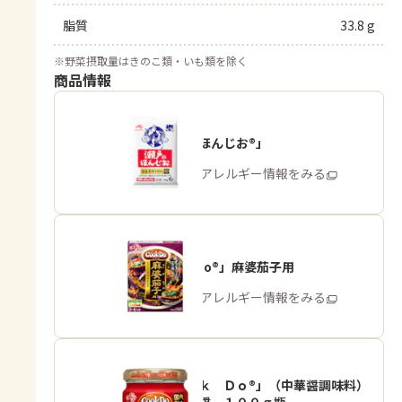
脂質
33.8 g
※
野菜摂取量はきのこ類・いも類を除く
商品情報
「瀬戸のほんじお®」
商品・アレルギー情報をみる
「Cook Do®」麻婆茄子用
商品・アレルギー情報をみる
「Ｃｏｏｋ Ｄｏ®」（中華醤調味料）