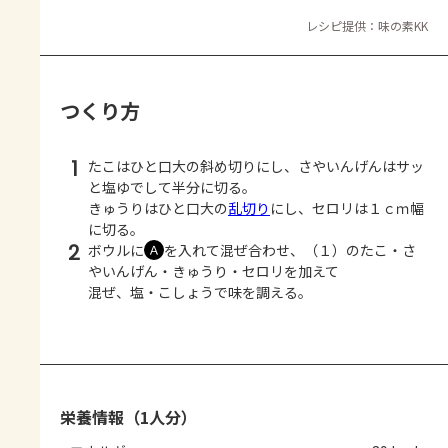
レシピ提供：味の素KK
つくり方
1
たこはひと口大の斜め切りにし、さやいんげんはサッ
と塩ゆでして半分に切る。
きゅうりはひと口大の
乱切り
にし、セロリは１ｃｍ幅
に切る。
2
ボウルに
を入れて混ぜ合わせ、（１）のたこ・さ
Ａ
やいんげん・きゅうり・セロリを加えて
混ぜ、塩・こしょうで味を調える。
栄養情報（1人分）