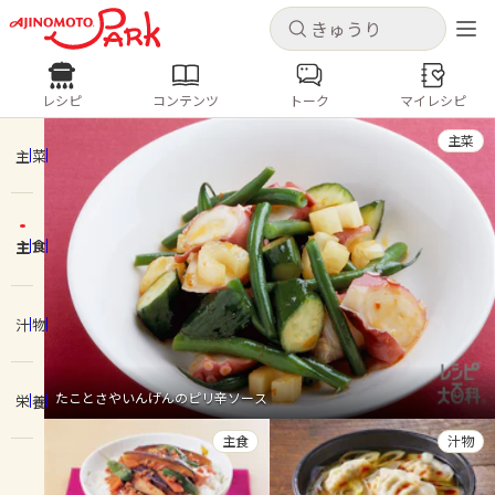
キャンセル
キャンセル
レシピ
コンテンツ
トーク
マイレシピ
レシピ
コンテンツ
ログインするとレシピを保存できます
主菜
ログイン
新規登録
主菜
人気の食材・レシピ
主食
ホーム
きゅうり
なす
トマト
とうもろこし
ピーマン
みょうが
ゴーヤ
コンテンツ
汁物
レシピ
たことさやいんげんのピリ辛ソース
栄養
トーク
主食
汁物