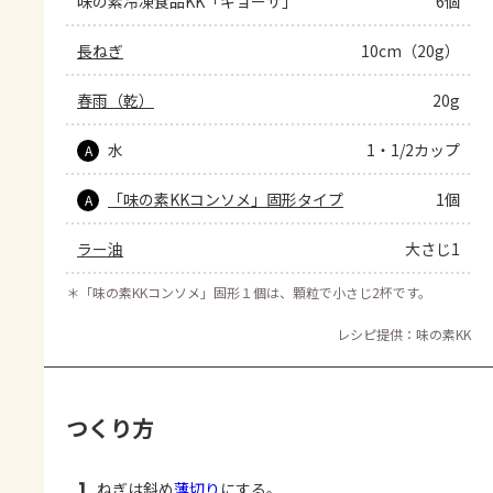
味の素冷凍食品KK「ギョーザ」
6個
長ねぎ
10cm（20g）
春雨（乾）
20g
水
1・1/2カップ
A
「味の素KKコンソメ」固形タイプ
1個
A
ラー油
大さじ1
＊
「味の素KKコンソメ」固形１個は、顆粒で小さじ2杯です。
レシピ提供：味の素KK
つくり方
1
ねぎは斜め
薄切り
にする。