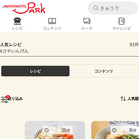
キャ
キャ
レシピ
コンテンツ
トーク
マイレシピ
レシピ
コンテンツ
ログインするとレシピを保存できます
人気レシピ
81件
ログイン
新規登録
#さやいんげん
人気の食材・レシピ
ホーム
レシピ
コンテンツ
きゅうり
なす
トマト
とうもろこし
ピーマン
みょうが
ゴーヤ
コンテンツ
1
絞り込み
人気順
レシピ
トーク
25
15
分
分