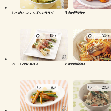
じゃがいもといんげんのサラダ
牛肉の野菜巻き
10
30
分
分
ベーコンの野菜巻き
さばの南蛮漬け
8
20
分
分