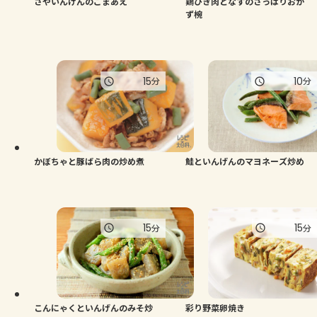
さやいんげんのごまあえ
鶏ひき肉となすのさっぱりおか
ず椀
15
10
分
分
かぼちゃと豚ばら肉の炒め煮
鮭といんげんのマヨネーズ炒め
15
15
分
分
こんにゃくといんげんのみそ炒
彩り野菜卵焼き