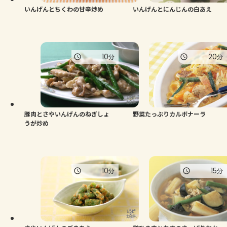
いんげんとちくわの甘辛炒め
いんげんとにんじんの白あえ
10
20
分
分
豚肉とさやいんげんのねぎしょ
野菜たっぷりカルボナーラ
うが炒め
10
15
分
分