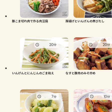
よくあるお問い合わせ
お買い物
豚こま切れ肉で作る肉豆腐
厚揚げといんげんの煮びたし
AJINOMOTO PARK とは
20
20
分
分
いんげんとにんじんのごま和え
なすと豚肉のみそ炒め
7
10
分
分