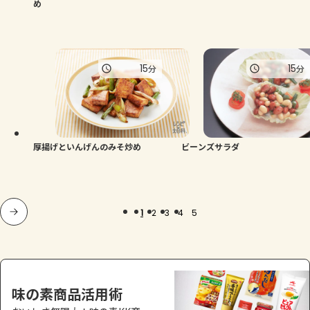
め
15
15
分
分
厚揚げといんげんのみそ炒め
ビーンズサラダ
1
2
3
4
5
味の素商品活用術