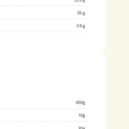
35 g
3.9 g
400g
70g
30g