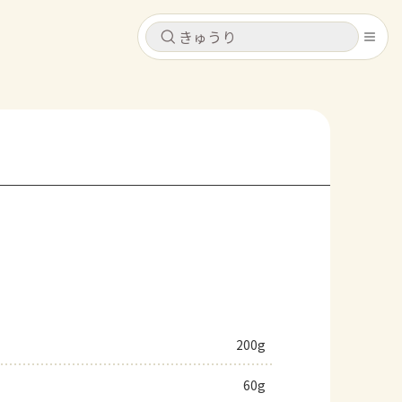
キャンセル
キャンセル
シピ
コンテンツ
ログインするとレシピを保存できます
ログイン
新規登録
レシピ
ホーム
なす
トマト
とうもろこし
ピーマン
みょうが
コンテンツ
レシピ
200g
トーク
60g