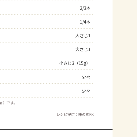
2/3本
よくあるお問い合わせ
1/4本
お買い物
大さじ1
AJINOMOTO PARK とは
大さじ1
小さじ3（15g）
少々
少々
５ｇ）です。
レシピ提供：味の素KK