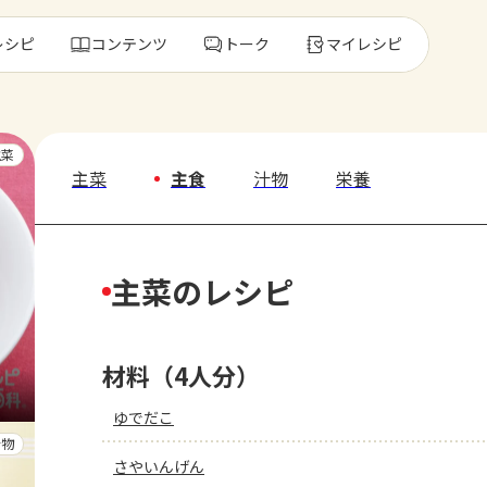
レシピ
コンテンツ
トーク
マイレシピ
レ
主菜
主菜
主食
汁物
栄養
人気の食材・
主菜のレシピ
きゅうり
ゴーヤ
材料（4人分）
ゆでだこ
汁物
さやいんげん