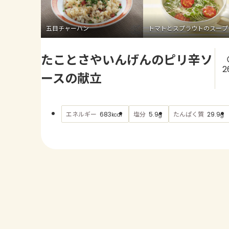
五目チャーハン
トマトとスプラウトのスープ
たことさやいんげんのピリ辛ソ
2
ースの献立
エネルギー
塩分
たんぱく質
683
5.9
29.9
kcal
g
g