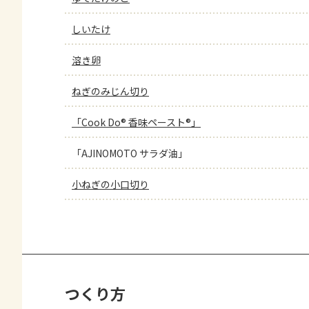
しいたけ
溶き卵
ねぎのみじん切り
「Cook Do® 香味ペースト®」
「AJINOMOTO サラダ油」
小ねぎの小口切り
つくり方