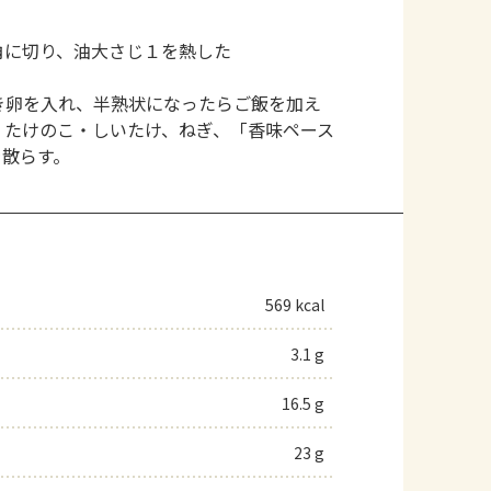
角に切り、油大さじ１を熱した
き卵を入れ、半熟状になったらご飯を加え
・たけのこ・しいたけ、ねぎ、「香味ペース
を散らす。
569 kcal
3.1 g
16.5 g
23 g