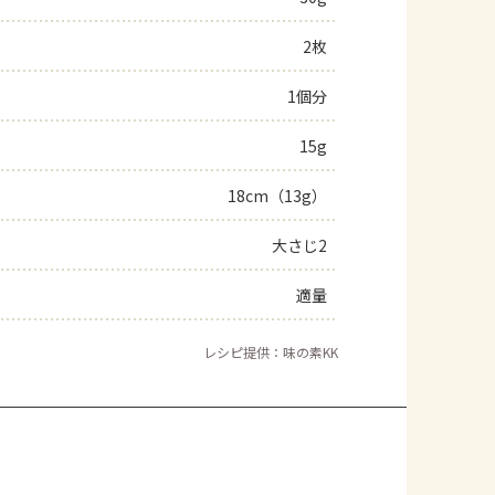
2枚
1個分
15g
18cm（13g）
大さじ2
適量
レシピ提供：味の素KK