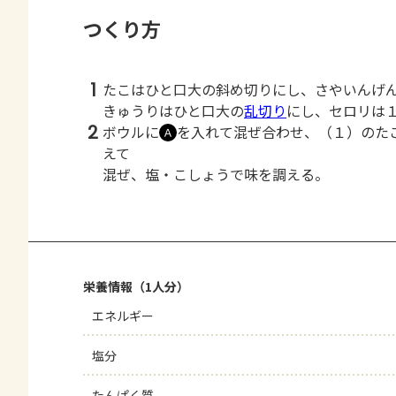
つくり方
1
たこはひと口大の斜め切りにし、さやいんげ
きゅうりはひと口大の
乱切り
にし、セロリは
2
ボウルに
を入れて混ぜ合わせ、（１）のた
Ａ
えて
混ぜ、塩・こしょうで味を調える。
栄養情報（1人分）
エネルギー
塩分
たんぱく質