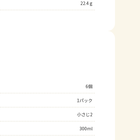
22.4 g
6個
1パック
小さじ2
300ml