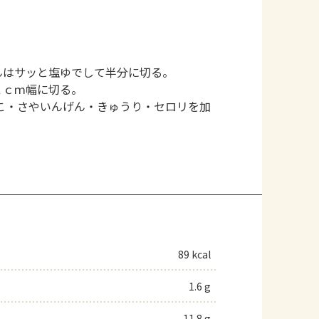
んはサッと塩ゆでして半分に切る。
１ｃｍ幅に切る。
こ・さやいんげん・きゅうり・セロリを加
89 kcal
1.6 g
11.8 g