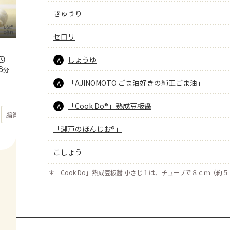
きゅうり
セロリ
しょうゆ
A
6
分
「AJINOMOTO ごま油好きの純正ごま油」
A
「Cook Do®」熟成豆板醤
A
もっと見る
脂質
26.6
g
「瀬戸のほんじお®」
こしょう
＊
「Cook Do」熟成豆板醤 小さじ１は、チューブで８ｃｍ（約