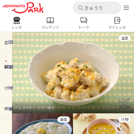
キャンセル
キャンセル
レシピ
コンテンツ
トーク
マイレシピ
レシピ
コンテンツ
ログインするとレシピを保存できます
主菜
ログイン
新規登録
主菜
人気の食材・レシピ
副菜
ホーム
きゅうり
なす
トマト
とうもろこし
ピーマン
みょうが
ゴーヤ
コンテンツ
汁物
レシピ
かじきのトースター焼き
栄養
トーク
副菜
汁物