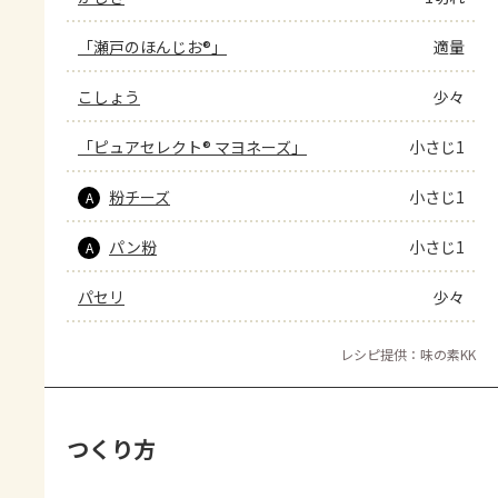
「瀬戸のほんじお®」
適量
こしょう
少々
「ピュアセレクト® マヨネーズ」
小さじ1
粉チーズ
小さじ1
A
パン粉
小さじ1
A
パセリ
少々
レシピ提供：味の素KK
つくり方