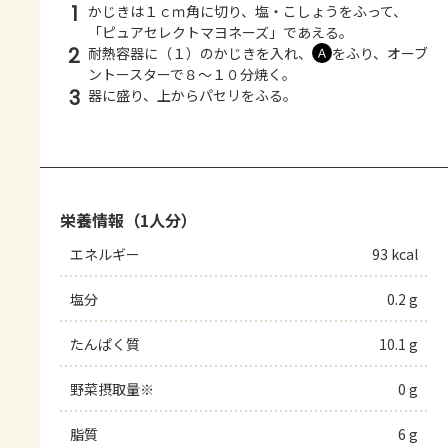
1
かじきは１ｃｍ角に切り、塩・こしょうをふって、
「ピュアセレクトマヨネーズ」であえる。
2
耐熱容器に（１）のかじきを入れ、
をふり、オーブ
Ａ
ントースターで８～１０分焼く。
3
器に盛り、上からパセリをふる。
栄養情報（1人分）
エネルギー
93 kcal
塩分
0.2 g
たんぱく質
10.1 g
野菜摂取量※
0 g
脂質
6 g