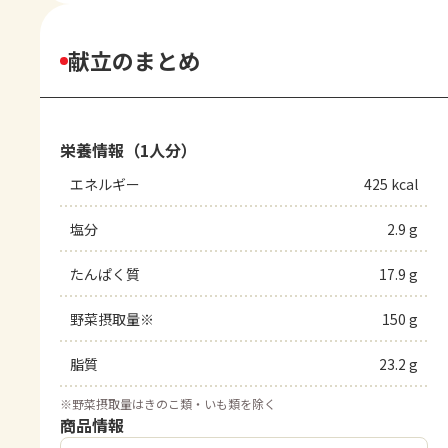
献立のまとめ
栄養情報（1人分）
エネルギー
425 kcal
塩分
2.9 g
たんぱく質
17.9 g
野菜摂取量※
150 g
脂質
23.2 g
※
野菜摂取量はきのこ類・いも類を除く
商品情報