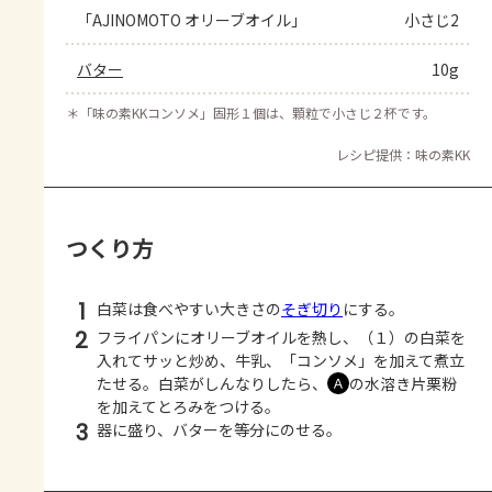
「AJINOMOTO オリーブオイル」
小さじ2
バター
10g
＊
「味の素KKコンソメ」固形１個は、顆粒で小さじ２杯です。
レシピ提供：味の素KK
つくり方
1
白菜は食べやすい大きさの
そぎ切り
にする。
2
フライパンにオリーブオイルを熱し、（１）の白菜を
入れてサッと炒め、牛乳、「コンソメ」を加えて煮立
たせる。白菜がしんなりしたら、
の水溶き片栗粉
Ａ
を加えてとろみをつける。
3
器に盛り、バターを等分にのせる。