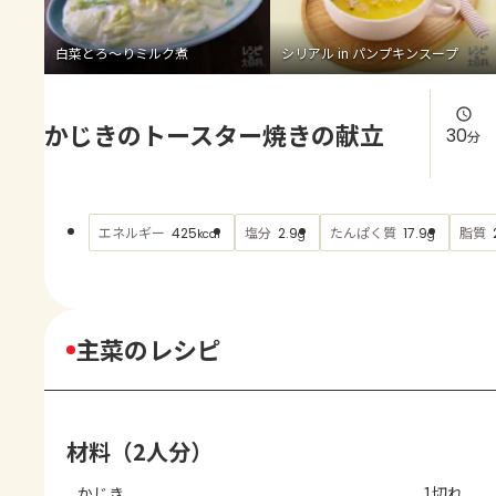
よくあるお問い合わせ
白菜とろ～りミルク煮
シリアル in パンプキンスープ
お買い物
かじきのトースター焼きの献立
AJINOMOTO PARK とは
30
分
エネルギー
塩分
たんぱく質
脂質
425
2.9
17.9
kcal
g
g
主菜のレシピ
材料（2人分）
かじき
1切れ