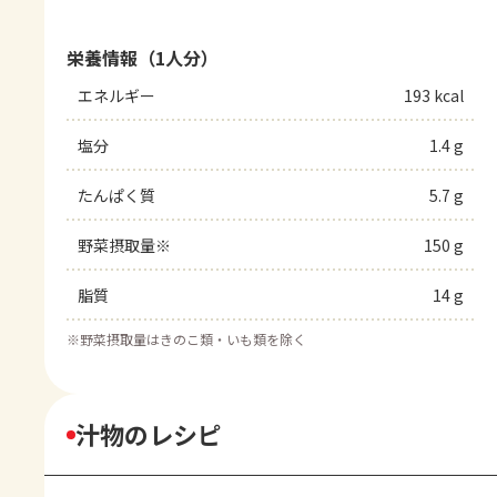
栄養情報（1人分）
エネルギー
193 kcal
塩分
1.4 g
たんぱく質
5.7 g
野菜摂取量※
150 g
脂質
14 g
※
野菜摂取量はきのこ類・いも類を除く
汁物のレシピ