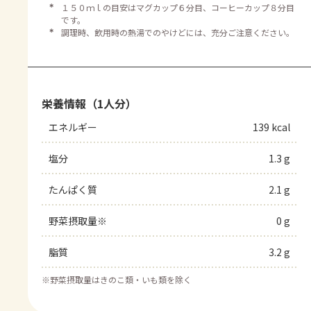
＊
１５０ｍｌの目安はマグカップ６分目、コーヒーカップ８分目
です。
＊
調理時、飲用時の熱湯でのやけどには、充分ご注意ください。
栄養情報（1人分）
エネルギー
139 kcal
塩分
1.3 g
たんぱく質
2.1 g
野菜摂取量※
0 g
脂質
3.2 g
※
野菜摂取量はきのこ類・いも類を除く