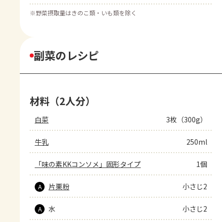
※
野菜摂取量はきのこ類・いも類を除く
副菜のレシピ
材料（2人分）
白菜
3枚（300g）
牛乳
250ml
「味の素KKコンソメ」固形タイプ
1個
片栗粉
小さじ2
A
水
小さじ2
A