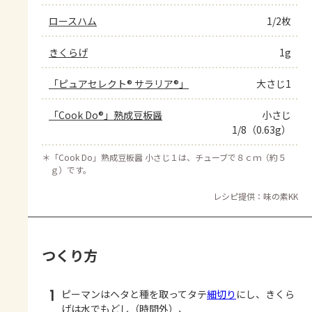
ロースハム
1/2枚
きくらげ
1g
「ピュアセレクト® サラリア®」
大さじ1
「Cook Do®」熟成豆板醤
小さじ
1/8（0.63g）
＊
「Cook Do」熟成豆板醤 小さじ１は、チューブで８ｃｍ（約５
ｇ）です。
レシピ提供：味の素KK
つくり方
1
ピーマンはヘタと種を取ってタテ
細切り
にし、きくら
げは水でもどし（時間外）、