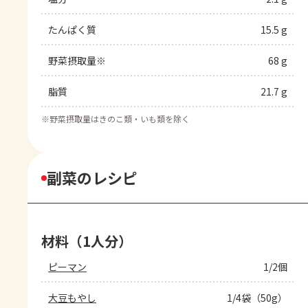
たんぱく質
15.5 g
野菜摂取量※
68 g
脂質
21.7 g
※
野菜摂取量はきのこ類・いも類を除く
副菜のレシピ
材料（1人分）
ピーマン
1/2個
大豆もやし
1/4袋（50g）