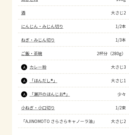
酒
大さじ2
にんじん・みじん切り
1/2本
ねぎ・みじん切り
1/3本
ご飯・茶碗
2杯分（280g）
カレー粉
大さじ3
A
「ほんだし®」
大さじ1
A
「瀬戸のほんじお®」
少々
A
小ねぎ・小口切り
1/2束
「AJINOMOTO さらさらキャノーラ油」
大さじ2