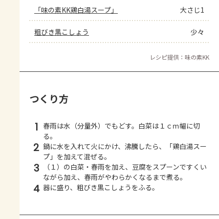
「味の素KK鶏白湯スープ」
大さじ1
粗びき黒こしょう
少々
レシピ提供：味の素KK
つくり方
1
春雨は水（分量外）でもどす。白菜は１ｃｍ幅に切
る。
2
鍋に水を入れて火にかけ、沸騰したら、「鶏白湯スー
プ」を加えて混ぜる。
3
（１）の白菜・春雨を加え、豆腐をスプーンですくい
ながら加え、春雨がやわらかくなるまで煮る。
4
器に盛り、粗びき黒こしょうをふる。