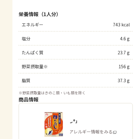
栄養情報（1人分）
エネルギー
743 kcal
塩分
4.6 g
たんぱく質
23.7 g
野菜摂取量※
156 g
脂質
37.3 g
※
野菜摂取量はきのこ類・いも類を除く
商品情報
「ほんだし®」
商品・アレルギー情報をみる