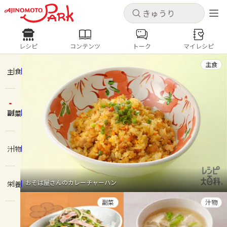
キャンセル
キャンセル
レシピ
コンテンツ
トーク
マイレシピ
レシピ
コンテンツ
ログインするとレシピを保存できます
主食
ログイン
新規登録
主食
人気の食材・レシピ
副菜
ホーム
きゅうり
なす
トマト
とうもろこし
ピーマン
みょうが
ゴーヤ
コンテンツ
汁物
レシピ
おそば屋さんのカレーチャーハン
栄養
トーク
副菜
汁物