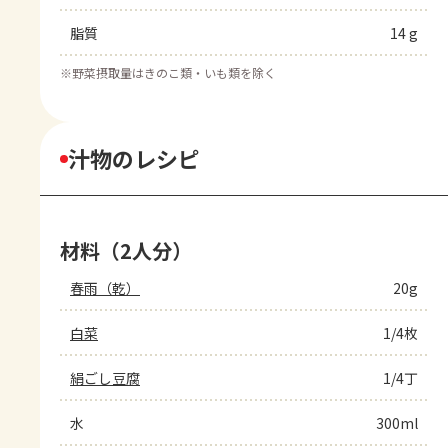
脂質
14 g
※
野菜摂取量はきのこ類・いも類を除く
汁物のレシピ
材料（2人分）
春雨（乾）
20g
白菜
1/4枚
絹ごし豆腐
1/4丁
水
300ml