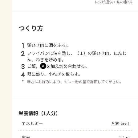
レシピ提供：味の素KK
つくり方
1
鶏ひき肉に酒をふる。
2
フライパンに油を熱し、（１）の鶏ひき肉、にんじ
ん、ねぎを炒める。
3
ご飯、
を加え炒め合わせる。
Ａ
4
器に盛り、小ねぎを散らす。
＊
辛さはお好みにより、カレー粉の量で調節してください。
栄養情報（1人分）
エネルギー
509 kcal
塩分
2.1 g