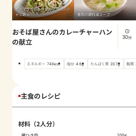
よくあるお問い合わせ
ピーマンと豆もやしのマヨバンジ
ャンあえ
春雨の鶏白湯スープ
お買い物
おそば屋さんのカレーチャーハン
AJINOMOTO PARK とは
30
分
の献立
エネルギー
塩分
たんぱく質
脂質
743
4.6
23.7
kcal
g
g
主食のレシピ
材料（2人分）
鶏ひき肉
100g