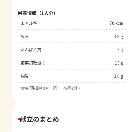
栄養情報（1人分）
エネルギー
70 kcal
塩分
1.8 g
たんぱく質
3 g
野菜摂取量※
13 g
脂質
1.6 g
※
野菜摂取量はきのこ類・いも類を除く
献立のまとめ