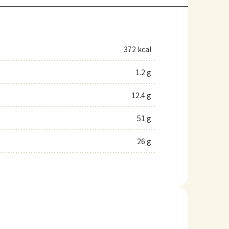
372 kcal
1.2 g
12.4 g
51 g
26 g