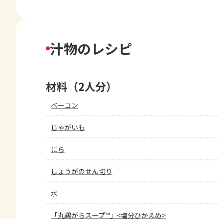
汁物のレシピ
材料（2人分）
ベーコン
じゃがいも
にら
しょうがのせん切り
水
「丸鶏がらスープ™」<塩分ひかえめ>