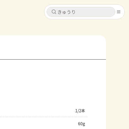
キャンセル
キャンセル
シピ
コンテンツ
ログインするとレシピを保存できます
ログイン
新規登録
レシピ
ホーム
なす
トマト
とうもろこし
ピーマン
みょうが
コンテンツ
レシピ
1/2本
トーク
60g