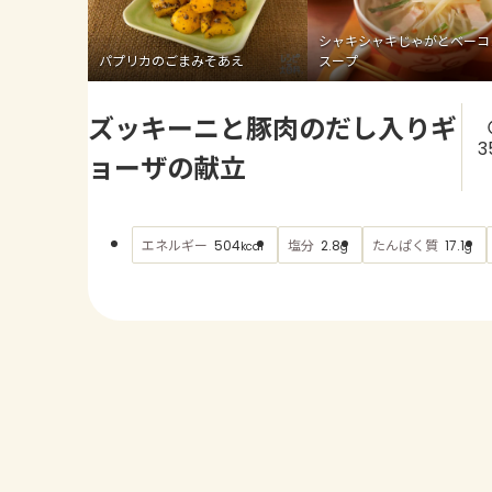
シャキシャキじゃがとベーコ
パプリカのごまみそあえ
スープ
ズッキーニと豚肉のだし入りギ
3
ョーザの献立
エネルギー
塩分
たんぱく質
504
2.8
17.1
kcal
g
g