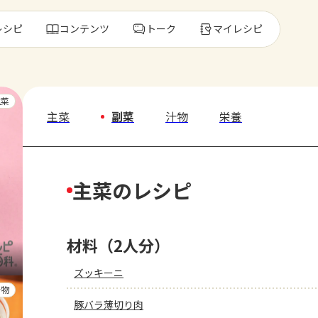
レシピ
コンテンツ
トーク
マイレシピ
レ
主菜
主菜
副菜
汁物
栄養
人気の食材・
主菜のレシピ
きゅうり
ゴーヤ
材料（2人分）
ズッキーニ
汁物
豚バラ薄切り肉