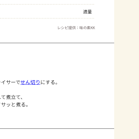
適量
レシピ提供：味の素KK
ライサーで
せん切り
にする。
れて煮立て、
てサッと煮る。