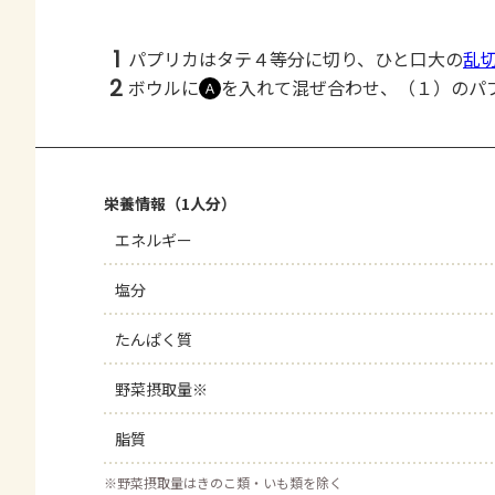
1
パプリカはタテ４等分に切り、ひと口大の
乱
2
ボウルに
を入れて混ぜ合わせ、（１）のパ
Ａ
栄養情報（1人分）
エネルギー
塩分
たんぱく質
野菜摂取量※
脂質
※
野菜摂取量はきのこ類・いも類を除く