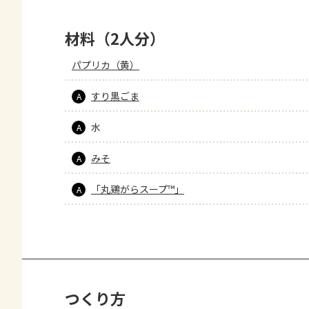
材料（2人分）
パプリカ（黄）
すり黒ごま
A
水
A
みそ
A
「丸鶏がらスープ™」
A
つくり方