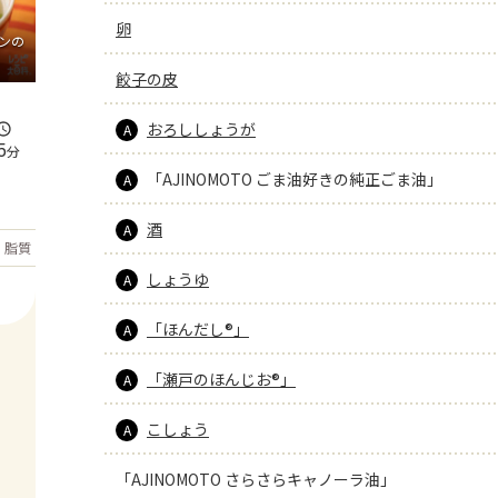
卵
ンの
餃子の皮
おろししょうが
A
5
分
「AJINOMOTO ごま油好きの純正ごま油」
A
酒
A
もっと見る
脂質
32.3
g
しょうゆ
A
「ほんだし®」
A
「瀬戸のほんじお®」
A
こしょう
A
「AJINOMOTO さらさらキャノーラ油」