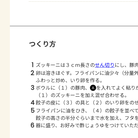
つくり方
1
ズッキーニは３ｃｍ長さの
せん切り
にし、豚
2
卵は溶きほぐす。フライパンに油少々（分量
ふわっと炒め、いり卵を作る。
3
ボウルに（１）の豚肉、
を入れてよく粘り
Ａ
（１）のズッキーニを加え混ぜ合わせる。
4
餃子の皮に（３）の具と（２）のいり卵をの
5
フライパンに油をひき、（４）の餃子を並べ
餃子の高さの半分ぐらいまで水を加え、フタ
6
器に盛り、お好みで酢じょうゆをつけていた