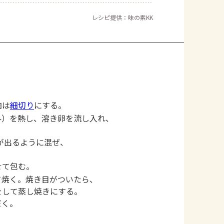
レシピ提供：味の素KK
肉は
細切り
にする。
外）を熱し、溶き卵を流し入れ、
が出るように混ぜ、
せて包む。
て焼く。焼き目がついたら、
をして蒸し焼きにする。
だく。