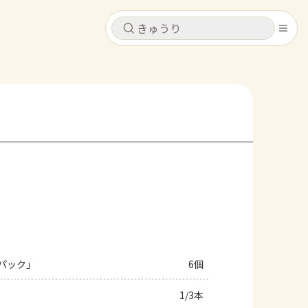
キャンセル
キャンセル
シピ
コンテンツ
ログインするとレシピを保存できます
ログイン
新規登録
レシピ
ホーム
なす
トマト
とうもろこし
ピーマン
みょうが
コンテンツ
レシピ
パック」
6個
トーク
1/3本