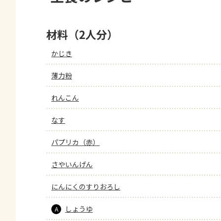
材料（2人分）
かじき
薄力粉
れんこん
なす
パプリカ（赤）
さやいんげん
にんにくのすりおろし
しょうゆ
A