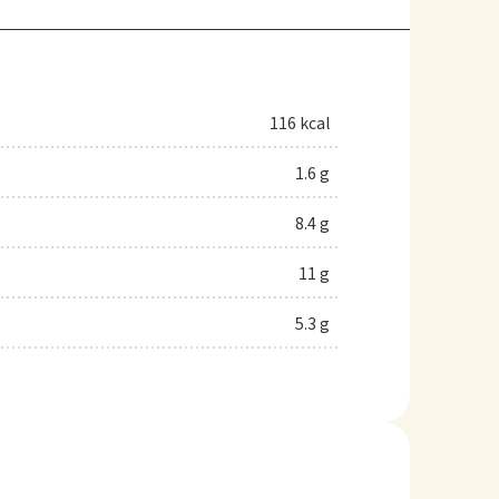
116 kcal
1.6 g
8.4 g
11 g
5.3 g