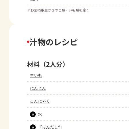
※
野菜摂取量はきのこ類・いも類を除く
汁物のレシピ
材料（2人分）
里いも
にんじん
こんにゃく
水
A
「ほんだし®」
A