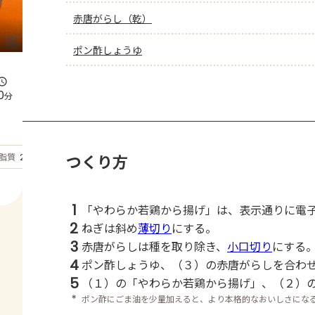
赤唐がらし（乾）
ポン酢しょうゆ
0
分
もっと見る
つくり方
脂質
21.6
g
1
「やわらか若鶏から揚げ」は、表示通りに電
2
ねぎは斜め
薄切り
にする。
3
赤唐がらしは種を取り除き、
小口切り
にする
4
ポン酢しょうゆ、（３）の赤唐がらしを合わ
5
（１）の「やわらか若鶏から揚げ」、（２）
＊
ポン酢にごま油を少量加えると、より本格的なおいしさにな