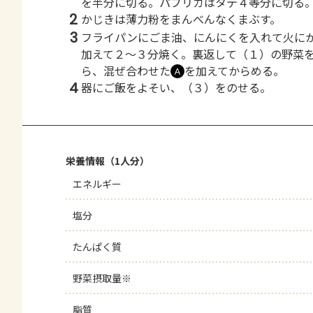
を半分に切る。パプリカはタテ４等分に切る
2
かじきは薄力粉をまんべんなくまぶす。
3
フライパンにごま油、にんにくを入れて火に
加えて２～３分焼く。裏返して（１）の野菜
ら、混ぜ合わせた
を加えてからめる。
Ａ
4
器にご飯をよそい、（３）をのせる。
栄養情報（1人分）
エネルギー
塩分
たんぱく質
野菜摂取量※
脂質