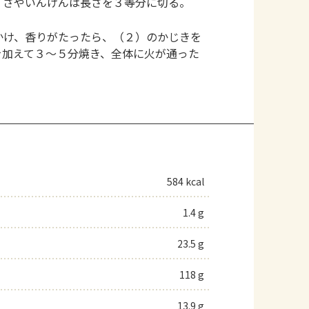
。さやいんげんは長さを３等分に切る。
かけ、香りがたったら、（２）のかじきを
を加えて３～５分焼き、全体に火が通った
584 kcal
1.4 g
23.5 g
118 g
13.9 g