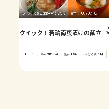
かじきまぐろと野菜の彩りごはん
里芋のけんちん汁風
クイック！若鶏南蛮漬けの献立
3
エネルギー
塩分
たんぱく質
753
3.5
33
kcal
g
g