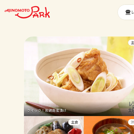
クイック！若鶏南蛮漬け
主食