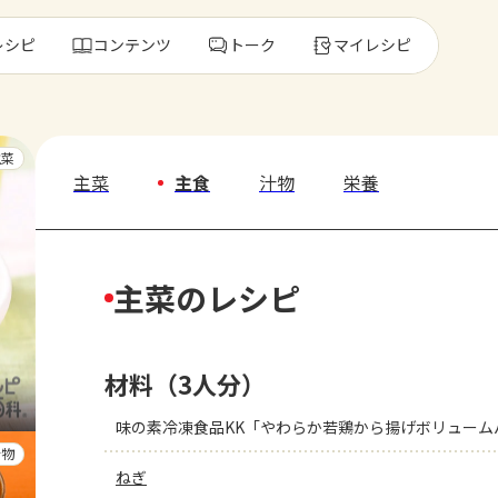
レシピ
コンテンツ
トーク
マイレシピ
レ
主菜
主菜
主食
汁物
栄養
人気の食材・
主菜のレシピ
きゅうり
ゴーヤ
材料（3人分）
味の素冷凍食品KK「やわらか若鶏から揚げボリューム
汁物
ねぎ