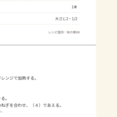
1本
よくあるお問い合わせ
大さじ2・1/2
お買い物
レシピ提供：味の素KK
AJINOMOTO PARK とは
子レンジで加熱する。
。
せる。
のねぎを合わせ、（４）であえる。
る。