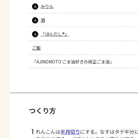
みりん
A
酒
A
「ほんだし®」
A
ご飯
「AJINOMOTO ごま油好きの純正ごま油」
つくり方
1
れんこんは
半月切り
にする。なすはタテ半分