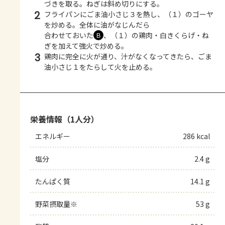
づきを取る。ねぎは斜め切りにする。
2
フライパンにごま油小さじ３を熱し、（１）のゴーヤ
を炒める。全体に油がなじんだら
合わせておいた
、（１）の鶏肉・白きくらげ・ね
Ｂ
ぎを加えて強火で炒める。
3
鶏肉に完全に火が通り、汁がなくなってきたら、ごま
油小さじ１をたらして火を止める。
栄養情報（1人分）
エネルギー
286 kcal
塩分
2.4 g
たんぱく質
14.1 g
野菜摂取量※
53 g