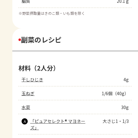
脂質
20.1 g
※
野菜摂取量はきのこ類・いも類を除く
副菜のレシピ
材料（2人分）
干しひじき
4g
玉ねぎ
1/6個（40g）
水菜
30g
「ピュアセレクト® マヨネー
大さじ1・1/3
A
ズ」