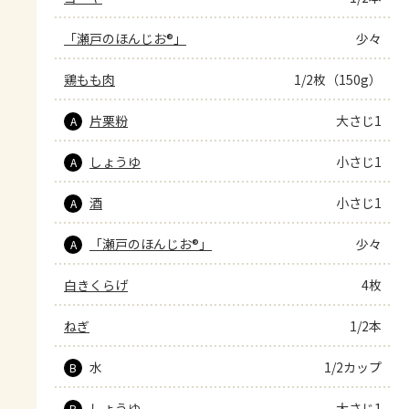
「瀬戸のほんじお®」
少々
鶏もも肉
1/2枚（150g）
片栗粉
大さじ1
A
しょうゆ
小さじ1
A
酒
小さじ1
A
「瀬戸のほんじお®」
少々
A
白きくらげ
4枚
ねぎ
1/2本
水
1/2カップ
B
しょうゆ
大さじ1
B