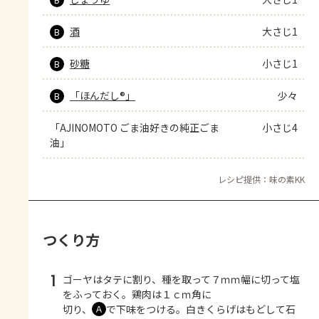
酒
大さじ1
B
砂糖
小さじ1
B
「ほんだし®」
少々
B
「AJINOMOTO ごま油好きの純正ごま
小さじ4
油」
レシピ提供：味の素KK
つくり方
1
ゴーヤはタテに割り、種を取って７ｍｍ幅に切って塩
をふっておく。鶏肉は１ｃｍ角に
切り、
で下味をつける。白きくらげはもどして石
Ａ