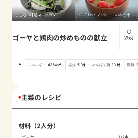
よくあるお問い合わせ
ひじきの味噌マヨサラダ
パプリカとズッキーニのみそ汁
お買い物
ゴーヤと鶏肉の炒めものの献立
AJINOMOTO PARK とは
25
分
エネルギー
塩分
たんぱく質
脂質
436
5.3
19.1
kcal
g
g
主菜のレシピ
材料（2人分）
ゴーヤ
1/2本