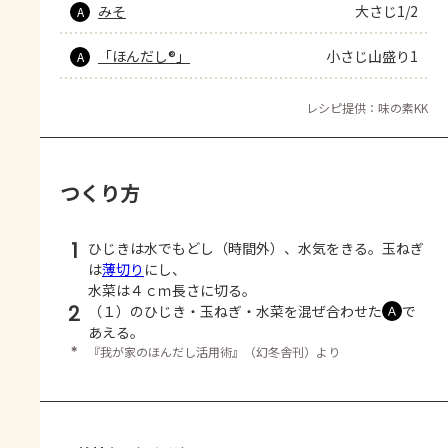
みそ
大さじ1/2
A
「ほんだし®」
小さじ山盛り1
A
レシピ提供：味の素KK
つくり方
1
ひじきは水でもどし（時間外）、水気をきる。玉ねぎ
は
薄切り
にし、
水菜は４ｃｍ長さに切る。
2
（１）のひじき・玉ねぎ・水菜を混ぜ合わせた
で
Ａ
あえる。
＊
『我が家のほんだし活用術』（幻冬舎刊）より