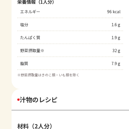
栄養情報（1人分）
エネルギー
96 kcal
塩分
1.6 g
たんぱく質
1.9 g
野菜摂取量※
32 g
脂質
7.9 g
※
野菜摂取量はきのこ類・いも類を除く
汁物のレシピ
材料（2人分）