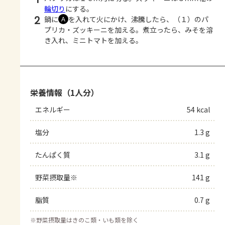
輪切り
にする。
2
鍋に
を入れて火にかけ、沸騰したら、（１）のパ
Ａ
プリカ・ズッキーニを加える。煮立ったら、みそを溶
き入れ、ミニトマトを加える。
栄養情報（1人分）
エネルギー
54 kcal
塩分
1.3 g
たんぱく質
3.1 g
野菜摂取量※
141 g
脂質
0.7 g
※
野菜摂取量はきのこ類・いも類を除く