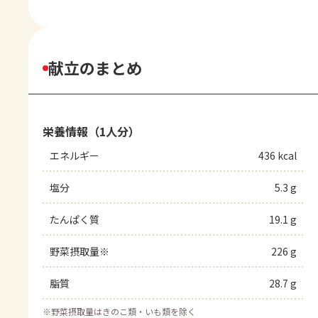
献立のまとめ
栄養情報（1人分）
エネルギー
436 kcal
塩分
5.3 g
たんぱく質
19.1 g
野菜摂取量※
226 g
脂質
28.7 g
※
野菜摂取量はきのこ類・いも類を除く