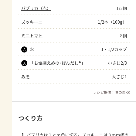
パプリカ（赤）
1/2個
ズッキーニ
1/2本（100g）
ミニトマト
8個
水
1・1/2カップ
A
「お塩控えめの･ほんだし®」
小さじ2/3
A
みそ
大さじ1
レシピ提供：味の素KK
つくり方
1
パプリカは１ｃｍ角に切る。ズッキーニは３ｍｍ幅の