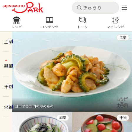
キャンセル
キャンセル
レシピ
コンテンツ
トーク
マイレシピ
レシピ
コンテンツ
ログインするとレシピを保存できます
主菜
ログイン
新規登録
主菜
人気の食材・レシピ
副菜
ホーム
きゅうり
なす
トマト
とうもろこし
ピーマン
みょうが
ゴーヤ
コンテンツ
汁物
レシピ
ゴーヤと鶏肉の炒めもの
栄養
トーク
副菜
汁物