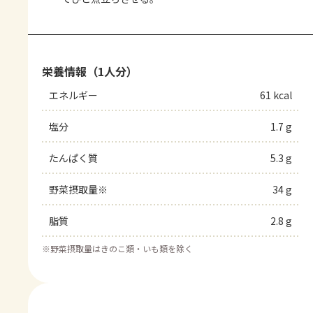
栄養情報（1人分）
エネルギー
61 kcal
塩分
1.7 g
たんぱく質
5.3 g
野菜摂取量※
34 g
脂質
2.8 g
※
野菜摂取量はきのこ類・いも類を除く