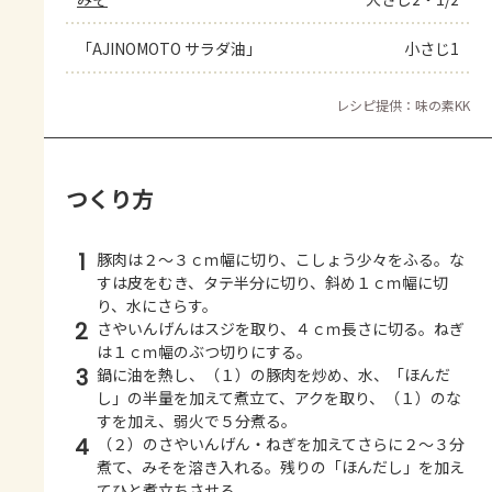
「AJINOMOTO サラダ油」
小さじ1
レシピ提供：味の素KK
つくり方
1
豚肉は２～３ｃｍ幅に切り、こしょう少々をふる。な
すは皮をむき、タテ半分に切り、斜め１ｃｍ幅に切
り、水にさらす。
2
さやいんげんはスジを取り、４ｃｍ長さに切る。ねぎ
は１ｃｍ幅のぶつ切りにする。
3
鍋に油を熱し、（１）の豚肉を炒め、水、「ほんだ
し」の半量を加えて煮立て、アクを取り、（１）のな
すを加え、弱火で５分煮る。
4
（２）のさやいんげん・ねぎを加えてさらに２～３分
煮て、みそを溶き入れる。残りの「ほんだし」を加え
てひと煮立ちさせる。