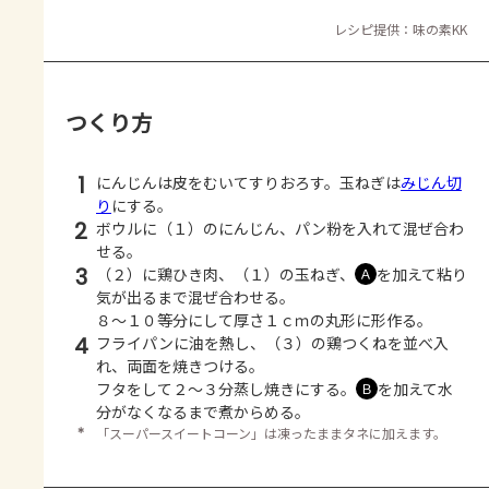
レシピ提供：味の素KK
つくり方
1
にんじんは皮をむいてすりおろす。玉ねぎは
みじん切
り
にする。
2
ボウルに（１）のにんじん、パン粉を入れて混ぜ合わ
せる。
3
（２）に鶏ひき肉、（１）の玉ねぎ、
を加えて粘り
Ａ
気が出るまで混ぜ合わせる。
８～１０等分にして厚さ１ｃｍの丸形に形作る。
4
フライパンに油を熱し、（３）の鶏つくねを並べ入
れ、両面を焼きつける。
フタをして２～３分蒸し焼きにする。
を加えて水
Ｂ
分がなくなるまで煮からめる。
＊
「スーパースイートコーン」は凍ったままタネに加えます。