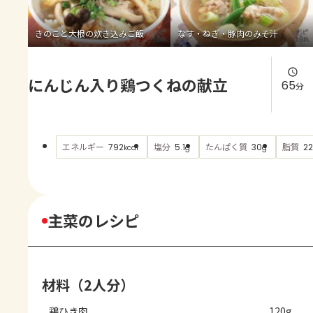
よくあるお問い合わせ
きのこと大根の炊き込みご飯
なす・ねぎ・豚肉のみそ汁
お買い物
にんじん入り鶏つくねの献立
AJINOMOTO PARK とは
65
分
エネルギー
塩分
たんぱく質
脂質
792
5.1
30
22
kcal
g
g
主菜のレシピ
材料（2人分）
鶏ひき肉
120g