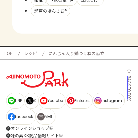
和風
「味の素®」
ほんだし®
瀬戸のほんじお®
TOP
レシピ
にんじん入り鶏つくねの献立
BACK TO TOP
LINE
X
Youtube
Pinterest
Instagram
facebook
MAIL
オンラインショップ
味の素KK商品情報サイト