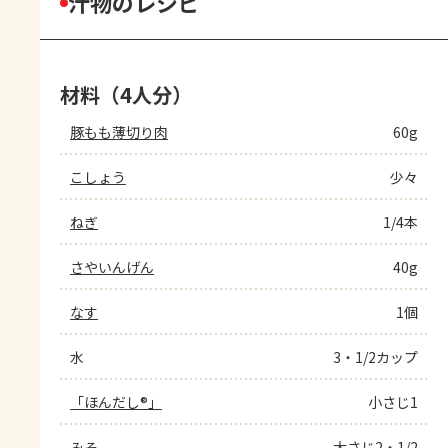
汁物のレシピ
材料（4人分）
豚もも薄切り肉
60g
こしょう
少々
ねぎ
1/4本
さやいんげん
40g
なす
1個
水
3・1/2カップ
「ほんだし®」
小さじ1
みそ
大さじ2・1/2