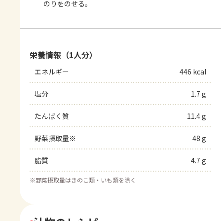
のりをのせる。
栄養情報（1人分）
エネルギー
446 kcal
塩分
1.7 g
たんぱく質
11.4 g
野菜摂取量※
48 g
脂質
4.7 g
※
野菜摂取量はきのこ類・いも類を除く