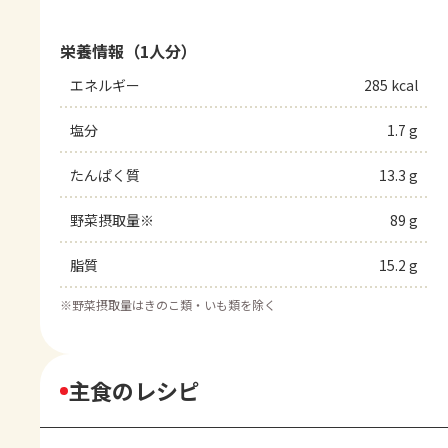
栄養情報（1人分）
エネルギー
285 kcal
塩分
1.7 g
たんぱく質
13.3 g
野菜摂取量※
89 g
脂質
15.2 g
※
野菜摂取量はきのこ類・いも類を除く
主食のレシピ