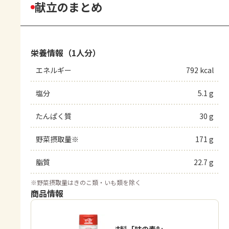
献立のまとめ
栄養情報（1人分）
エネルギー
792 kcal
塩分
5.1 g
たんぱく質
30 g
野菜摂取量※
171 g
脂質
22.7 g
※
野菜摂取量はきのこ類・いも類を除く
商品情報