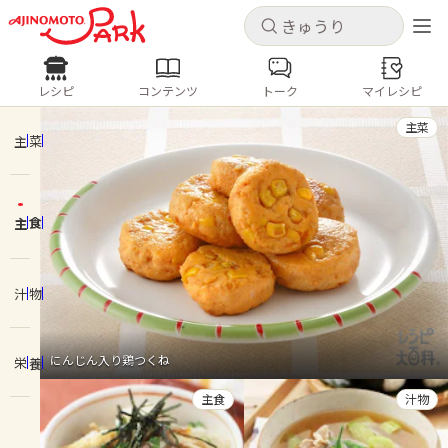
キャンセル
キャンセル
レシピ
コンテンツ
トーク
マイレシピ
レシピ
コンテンツ
ログインするとレシピを保存できます
主菜
ログイン
新規登録
主菜
人気の食材・レシピ
主食
ホーム
きゅうり
なす
トマト
とうもろこし
ピーマン
みょうが
ゴーヤ
コンテンツ
汁物
レシピ
にんじん入り鶏つくね
栄養
トーク
主食
汁物