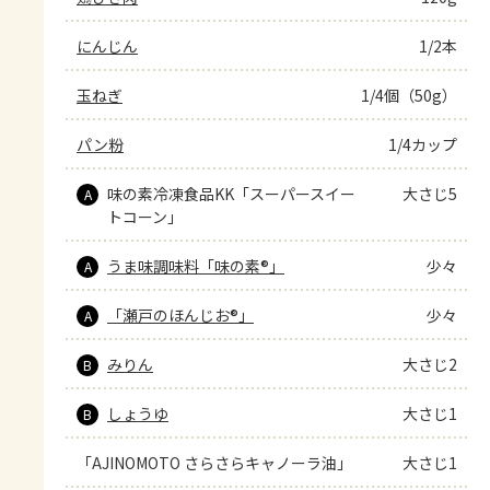
にんじん
1/2本
玉ねぎ
1/4個（50g）
パン粉
1/4カップ
味の素冷凍食品KK「スーパースイー
大さじ5
A
トコーン」
うま味調味料「味の素®」
少々
A
「瀬戸のほんじお®」
少々
A
みりん
大さじ2
B
しょうゆ
大さじ1
B
「AJINOMOTO さらさらキャノーラ油」
大さじ1