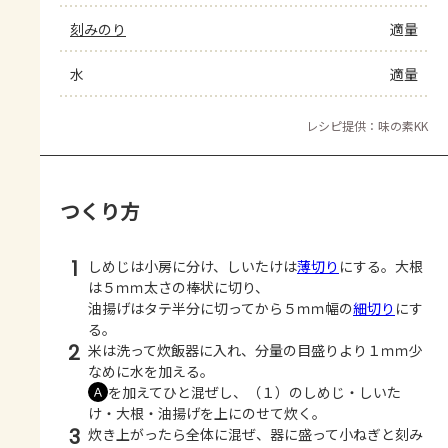
刻みのり
適量
水
適量
レシピ提供：味の素KK
つくり方
1
しめじは小房に分け、しいたけは
薄切り
にする。大根
は５ｍｍ太さの棒状に切り、
油揚げはタテ半分に切ってから５ｍｍ幅の
細切り
にす
る。
2
米は洗って炊飯器に入れ、分量の目盛りより１ｍｍ少
なめに水を加える。
を加えてひと混ぜし、（１）のしめじ・しいた
Ａ
け・大根・油揚げを上にのせて炊く。
3
炊き上がったら全体に混ぜ、器に盛って小ねぎと刻み