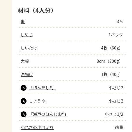
材料（4人分）
米
3合
しめじ
1パック
しいたけ
4枚（60g）
大根
8cm（200g）
油揚げ
1枚（40g）
「ほんだし®」
小さじ2
A
しょうゆ
小さじ2
A
「瀬戸のほんじお®」
小さじ1/2
A
小ねぎの小口切り
適量