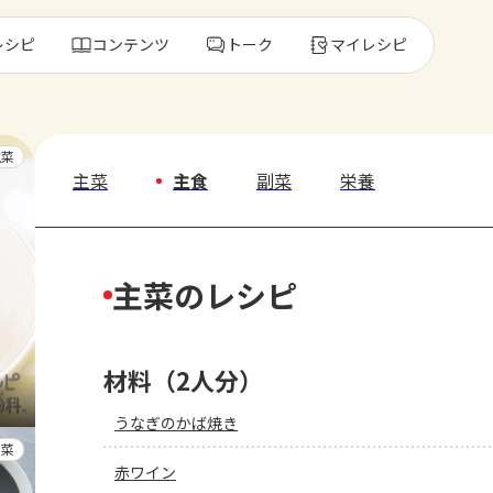
レシピ
コンテンツ
トーク
マイレシピ
レ
主菜
主菜
主食
副菜
栄養
人気の食材・
主菜のレシピ
きゅうり
ゴーヤ
材料（2人分）
うなぎのかば焼き
副菜
赤ワイン