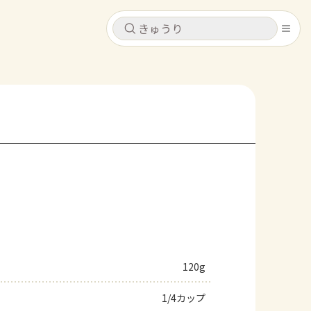
キャンセル
キャンセル
シピ
コンテンツ
ログインするとレシピを保存できます
ログイン
新規登録
レシピ
ホーム
なす
トマト
とうもろこし
ピーマン
みょうが
コンテンツ
レシピ
120g
トーク
1/4カップ