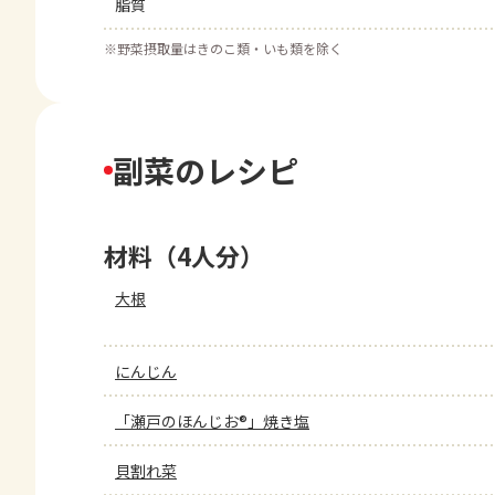
脂質
※
野菜摂取量はきのこ類・いも類を除く
副菜のレシピ
材料（4人分）
大根
にんじん
「瀬戸のほんじお®」焼き塩
貝割れ菜