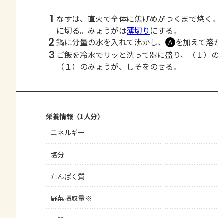
1
なすは、直火で全体に焦げめがつくまで焼く
に切る。みょうがは
薄切り
にする。
2
鍋に分量の水を入れて沸かし、
を加えて溶
Ａ
3
ご飯を冷水でサッと洗って器に盛り、（１）
（１）のみょうが、しそをのせる。
栄養情報（1人分）
エネルギー
塩分
たんぱく質
野菜摂取量※