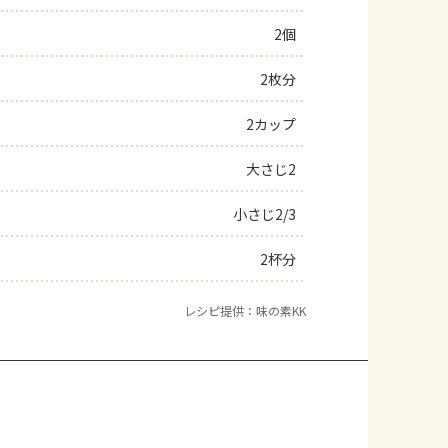
2個
2枚分
2カップ
大さじ2
小さじ2/3
2杯分
レシピ提供：味の素KK