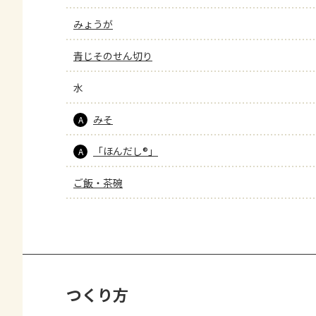
みょうが
青じそのせん切り
水
みそ
A
「ほんだし®」
A
ご飯・茶碗
つくり方