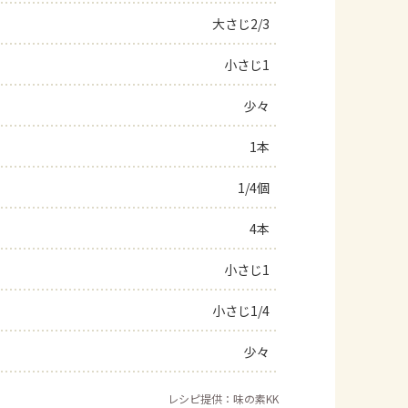
大さじ2/3
よくあるお問い合わせ
小さじ1
お買い物
少々
AJINOMOTO PARK とは
1本
1/4個
4本
小さじ1
小さじ1/4
少々
レシピ提供：味の素KK