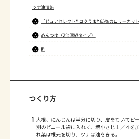
ツナ油漬缶
「ピュアセレクト® コクうま® 65％カロリーカッ
A
めんつゆ（2倍濃縮タイプ）
A
酢
A
つくり方
1
大根、にんじんは半分に切り、皮をむいてピ
別のビニール袋に入れて、塩小さじ１／４を
れ菜は根元を切り、ツナは油をきる。