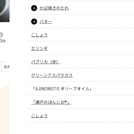
かば焼きのたれ
A
バター
A
こしょう
0
分
エリンギ
パプリカ（赤）
もっと見る
脂質
24
g
グリーンアスパラガス
「AJINOMOTO オリーブオイル」
「瀬戸のほんじお®」
こしょう