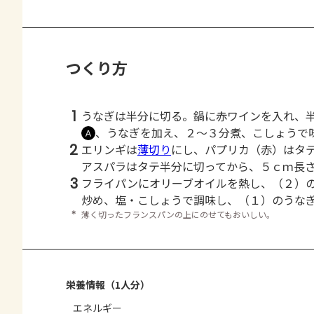
つくり方
1
うなぎは半分に切る。鍋に赤ワインを入れ、
、うなぎを加え、２～３分煮、こしょうで
Ａ
2
エリンギは
薄切り
にし、パプリカ（赤）はタ
アスパラはタテ半分に切ってから、５ｃｍ長
3
フライパンにオリーブオイルを熱し、（２）
炒め、塩・こしょうで調味し、（１）のうな
＊
薄く切ったフランスパンの上にのせてもおいしい。
栄養情報（1人分）
エネルギー