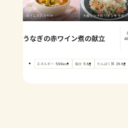
焼きなすの冷や汁
大根とツナのリボンサラダ
うなぎの赤ワイン煮の献立
4
エネルギー
塩分
たんぱく質
599
5.6
26.6
kcal
g
g