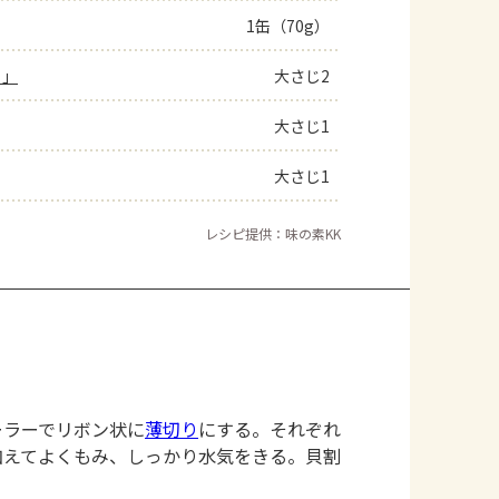
1缶（70g）
ト」
大さじ2
大さじ1
大さじ1
レシピ提供：味の素KK
ーラーでリボン状に
薄切り
にする。それぞれ
加えてよくもみ、しっかり水気をきる。貝割