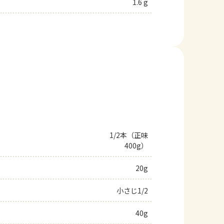
1.6 g
1/2本（正味
400g）
20g
小さじ1/2
40g