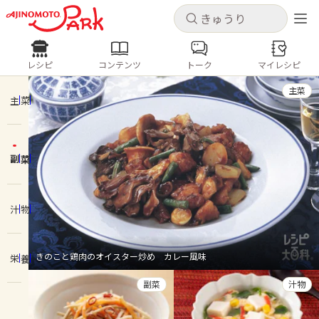
キャンセル
キャンセル
レシピ
コンテンツ
トーク
マイレシピ
レシピ
コンテンツ
ログインするとレシピを保存できます
主菜
ログイン
新規登録
主菜
人気の食材・レシピ
副菜
ホーム
きゅうり
なす
トマト
とうもろこし
ピーマン
みょうが
ゴーヤ
コンテンツ
汁物
レシピ
きのこと鶏肉のオイスター炒め カレー風味
栄養
トーク
副菜
汁物