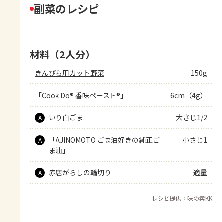
副菜のレシピ
材料（2人分）
きんぴら用カット野菜
150g
「Cook Do® 香味ペースト®」
6cm（4g）
いり白ごま
大さじ1/2
A
「AJINOMOTO ごま油好きの純正ご
小さじ1
A
ま油」
赤唐がらしの輪切り
適量
A
レシピ提供：味の素KK