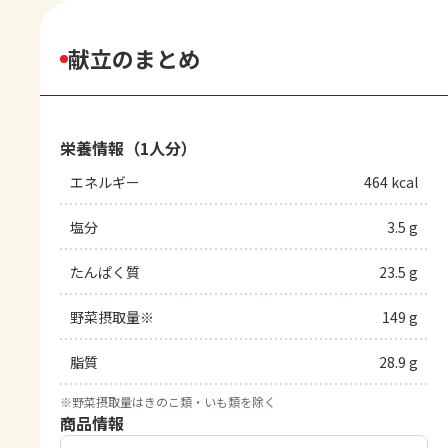
献立のまとめ
栄養情報（1人分）
エネルギー
464 kcal
塩分
3.5 g
たんぱく質
23.5 g
野菜摂取量※
149 g
脂質
28.9 g
※
野菜摂取量はきのこ類・いも類を除く
商品情報