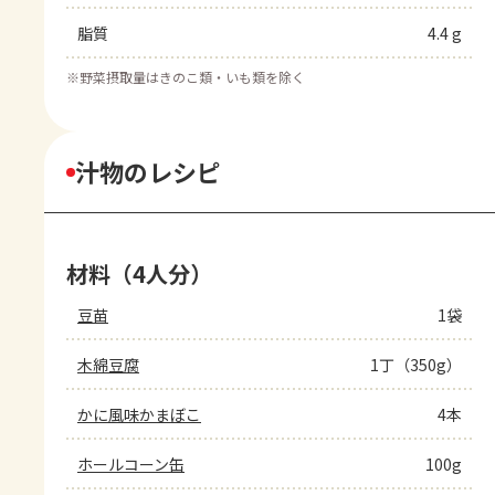
脂質
4.4 g
※
野菜摂取量はきのこ類・いも類を除く
汁物のレシピ
材料（4人分）
豆苗
1袋
木綿豆腐
1丁（350g）
かに風味かまぼこ
4本
ホールコーン缶
100g