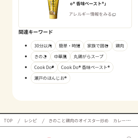
「Cook Do® 香味ペースト®」
商品・アレルギー情報をみる
関連キーワード
30分以内
簡単・時短
家族で囲む
鶏肉
きのこ
中華風
丸鶏がらスープ
Cook Do®
Cook Do® 香味ペースト®
瀬戸のほんじお®
TOP
レシピ
きのこと鶏肉のオイスター炒め カレー風味の献立