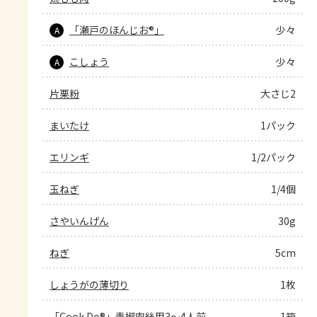
「瀬戸のほんじお®」
少々
A
こしょう
少々
A
片栗粉
大さじ2
まいたけ
1パック
エリンギ
1/2パック
玉ねぎ
1/4個
さやいんげん
30g
ねぎ
5cm
しょうがの薄切り
1枚
「Cook Do®」青椒肉絲用3～4人前
1箱