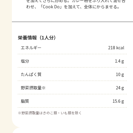
を加えてさらに炒める。カレー粉をふり入れて混ぜ合
わせ、「Cook Do」を加えて、全体にからませる。
栄養情報（1人分）
エネルギー
218 kcal
塩分
1.4 g
たんぱく質
10 g
野菜摂取量※
24 g
脂質
15.6 g
※
野菜摂取量はきのこ類・いも類を除く