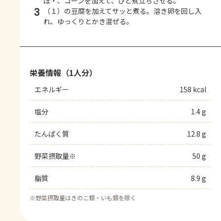
ぼ・、コーンを加えて、ひと煮立ちさせる。
3
（１）の豆腐を加えてサッと煮る。溶き卵を回し入
れ、ゆっくりとかき混ぜる。
栄養情報（1人分）
エネルギー
158 kcal
塩分
1.4 g
たんぱく質
12.8 g
野菜摂取量※
50 g
脂質
8.9 g
※
野菜摂取量はきのこ類・いも類を除く