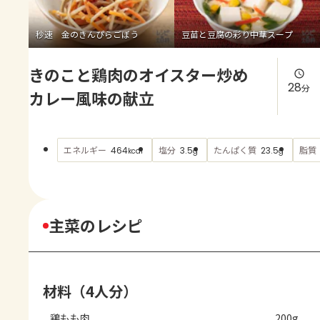
よくあるお問い合わせ
秒速 金のきんぴらごぼう
豆苗と豆腐の彩り中華スープ
お買い物
きのこと鶏肉のオイスター炒め
AJINOMOTO PARK とは
28
分
カレー風味の献立
エネルギー
塩分
たんぱく質
脂質
464
3.5
23.5
kcal
g
g
主菜のレシピ
材料（4人分）
鶏もも肉
200g