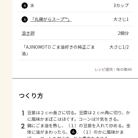
水
3カップ
A
「丸鶏がらスープ™」
大さじ1
A
溶き卵
2個分
「AJINOMOTO ごま油好きの純正ごま
大さじ1/2
油」
レシピ提供：味の素KK
つくり方
1
豆苗は２ｃｍ長さに切る。豆腐は２ｃｍ角に切り、か
に風味かまぼこはほぐす。コーンは汁気をきる。
2
鍋にごま油を熱し、（１）の豆苗を入れて炒める。全
体に油がまわったら、
、（１）のかに風味かま
Ａ