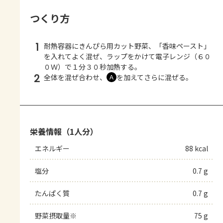
つくり方
1
耐熱容器にきんぴら用カット野菜、「香味ペースト」
を入れてよく混ぜ、ラップをかけて電子レンジ（６０
０Ｗ）で１分３０秒加熱する。
2
全体を混ぜ合わせ、
を加えてさらに混ぜる。
Ａ
栄養情報（1人分）
エネルギー
88 kcal
塩分
0.7 g
たんぱく質
0.7 g
野菜摂取量※
75 g