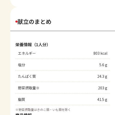
献立のまとめ
栄養情報（1人分）
エネルギー
803 kcal
塩分
5.6 g
たんぱく質
24.3 g
野菜摂取量※
203 g
脂質
41.5 g
※
野菜摂取量はきのこ類・いも類を除く