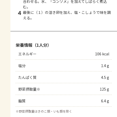
合わせる。水、「コンソメ」を加えてしばらく煮込
む。
4
最後に（１）の溶き卵を加え、塩・こしょうで味を調
える。
栄養情報（1人分）
エネルギー
106 kcal
塩分
1.4 g
たんぱく質
4.5 g
野菜摂取量※
125 g
脂質
6.4 g
※
野菜摂取量はきのこ類・いも類を除く