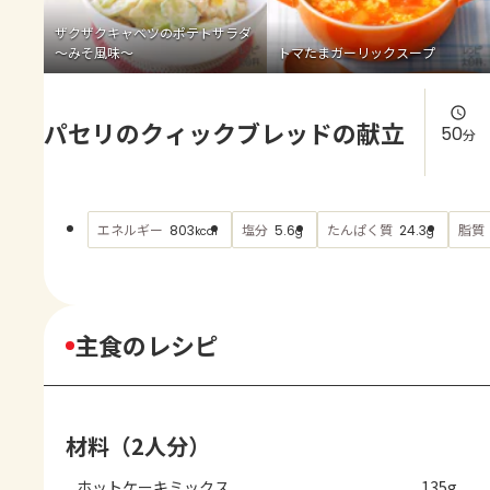
よくあるお問い合わせ
ザクザクキャベツのポテトサラダ
～みそ風味～
トマたまガーリックスープ
お買い物
パセリのクィックブレッドの献立
AJINOMOTO PARK とは
50
分
エネルギー
塩分
たんぱく質
脂質
803
5.6
24.3
kcal
g
g
主食のレシピ
材料（2人分）
ホットケーキミックス
135g