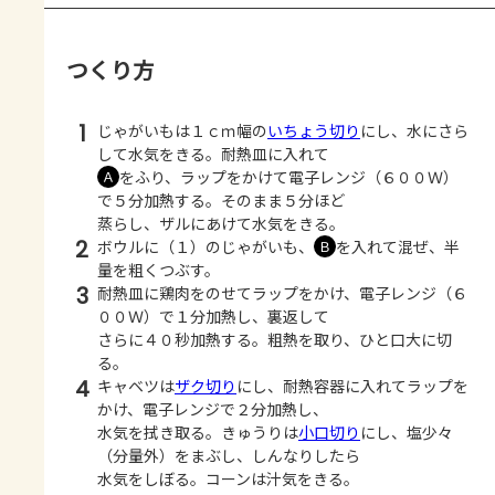
つくり方
1
じゃがいもは１ｃｍ幅の
いちょう切り
にし、水にさら
して水気をきる。耐熱皿に入れて
をふり、ラップをかけて電子レンジ（６００Ｗ）
Ａ
で５分加熱する。そのまま５分ほど
蒸らし、ザルにあけて水気をきる。
2
ボウルに（１）のじゃがいも、
を入れて混ぜ、半
Ｂ
量を粗くつぶす。
3
耐熱皿に鶏肉をのせてラップをかけ、電子レンジ（６
００Ｗ）で１分加熱し、裏返して
さらに４０秒加熱する。粗熱を取り、ひと口大に切
る。
4
キャベツは
ザク切り
にし、耐熱容器に入れてラップを
かけ、電子レンジで２分加熱し、
水気を拭き取る。きゅうりは
小口切り
にし、塩少々
（分量外）をまぶし、しんなりしたら
水気をしぼる。コーンは汁気をきる。