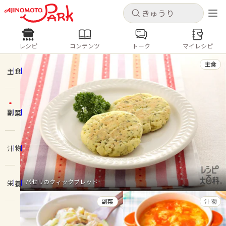
キャンセル
キャンセル
レシピ
コンテンツ
トーク
マイレシピ
レシピ
コンテンツ
ログインするとレシピを保存できます
主食
ログイン
新規登録
主食
人気の食材・レシピ
副菜
ホーム
きゅうり
なす
トマト
とうもろこし
ピーマン
みょうが
ゴーヤ
コンテンツ
汁物
レシピ
パセリのクィックブレッド
栄養
トーク
副菜
汁物