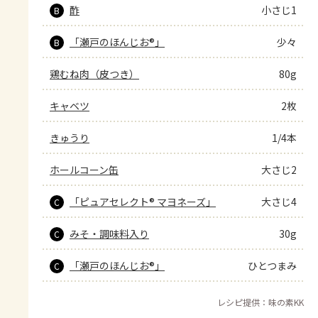
酢
小さじ1
B
「瀬戸のほんじお®」
少々
B
鶏むね肉（皮つき）
80g
キャベツ
2枚
きゅうり
1/4本
ホールコーン缶
大さじ2
「ピュアセレクト® マヨネーズ」
大さじ4
C
みそ・調味料入り
30g
C
「瀬戸のほんじお®」
ひとつまみ
C
レシピ提供：味の素KK