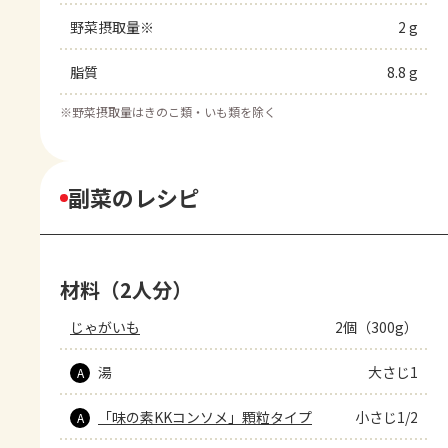
野菜摂取量※
2 g
脂質
8.8 g
※
野菜摂取量はきのこ類・いも類を除く
副菜のレシピ
材料（2人分）
じゃがいも
2個（300g）
湯
大さじ1
A
「味の素KKコンソメ」顆粒タイプ
小さじ1/2
A