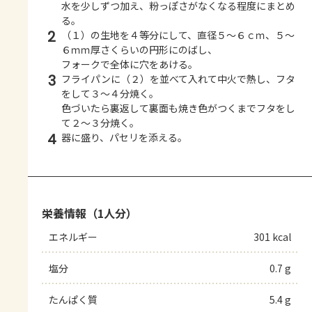
水を少しずつ加え、粉っぽさがなくなる程度にまとめ
る。
2
（１）の生地を４等分にして、直径５～６ｃｍ、５～
６ｍｍ厚さくらいの円形にのばし、
フォークで全体に穴をあける。
3
フライパンに（２）を並べて入れて中火で熱し、フタ
をして３～４分焼く。
色づいたら裏返して裏面も焼き色がつくまでフタをし
て２～３分焼く。
4
器に盛り、パセリを添える。
栄養情報（1人分）
エネルギー
301 kcal
塩分
0.7 g
たんぱく質
5.4 g