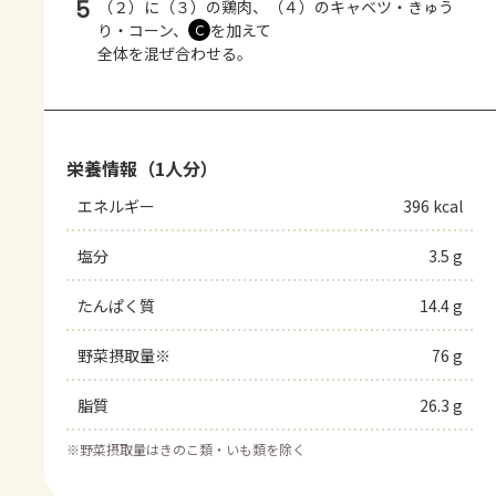
5
（２）に（３）の鶏肉、（４）のキャベツ・きゅう
り・コーン、
を加えて
Ｃ
全体を混ぜ合わせる。
栄養情報（1人分）
エネルギー
396 kcal
塩分
3.5 g
たんぱく質
14.4 g
野菜摂取量※
76 g
脂質
26.3 g
※
野菜摂取量はきのこ類・いも類を除く