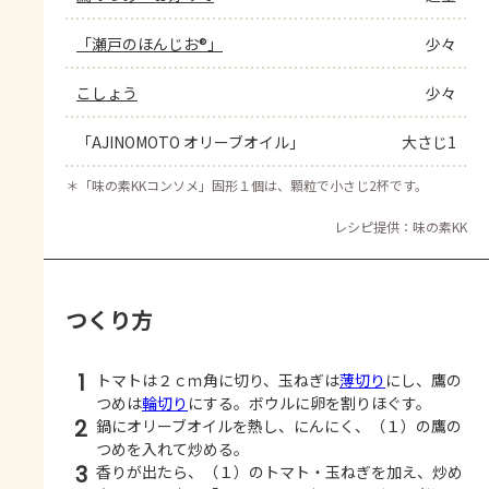
「瀬戸のほんじお®」
少々
こしょう
少々
「AJINOMOTO オリーブオイル」
大さじ1
＊
「味の素KKコンソメ」固形１個は、顆粒で小さじ2杯です。
レシピ提供：味の素KK
つくり方
1
トマトは２ｃｍ角に切り、玉ねぎは
薄切り
にし、鷹の
つめは
輪切り
にする。ボウルに卵を割りほぐす。
2
鍋にオリーブオイルを熱し、にんにく、（１）の鷹の
つめを入れて炒める。
3
香りが出たら、（１）のトマト・玉ねぎを加え、炒め