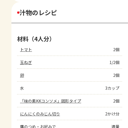
汁物のレシピ
材料（4人分）
トマト
2個
玉ねぎ
1/2個
卵
2個
水
3カップ
「味の素KKコンソメ」固形タイプ
2個
にんにくのみじん切り
2かけ分
鷹のつめ・お好みで
適量