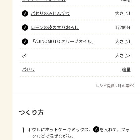
パセリのみじん切り
大さじ1
A
レモンの皮のすりおろし
1/2個分
A
「AJINOMOTO オリーブオイル」
大さじ1
A
水
大さじ3
パセリ
適量
レシピ提供：味の素KK
つくり方
1
ボウルにホットケーキミックス、
を入れて、フォ
Ａ
ークなどで混ぜながら、