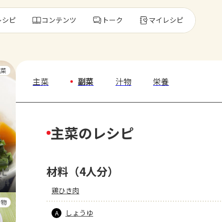
レシピ
コンテンツ
トーク
マイレシピ
レ
主菜
主菜
副菜
汁物
栄養
人気の食材・
主菜のレシピ
きゅうり
ゴーヤ
材料（4人分）
鶏ひき肉
汁物
しょうゆ
A