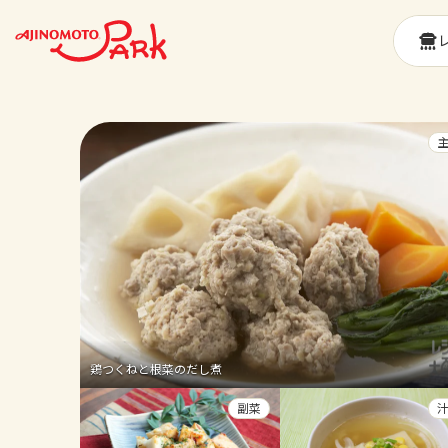
鶏つくねと根菜のだし煮
副菜