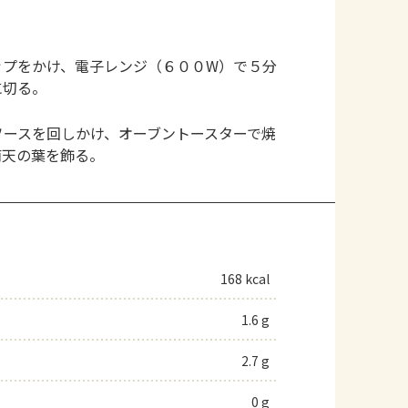
ップをかけ、電子レンジ（６００W）で５分
に切る。
ソースを回しかけ、オーブントースターで焼
南天の葉を飾る。
168 kcal
1.6 g
2.7 g
0 g