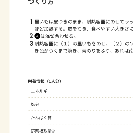
つくり方
1
里いもは皮つきのまま、耐熱容器にのせてラ
ほど加熱する。皮をむき、食べやすい大きさ
2
は混ぜ合わせる。
Ａ
3
耐熱容器に（１）の里いもをのせ、（２）の
き色がつくまで焼き、青のりをふり、あれば
栄養情報（1人分）
エネルギー
塩分
たんぱく質
野菜摂取量※