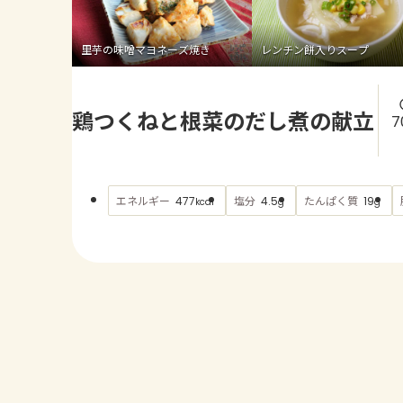
里芋の味噌マヨネーズ焼き
レンチン餅入りスープ
鶏つくねと根菜のだし煮の献立
7
エネルギー
塩分
たんぱく質
477
4.5
19
kcal
g
g