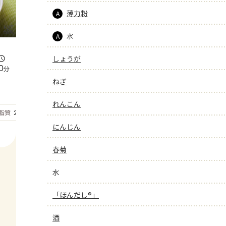
薄力粉
A
水
A
しょうが
0
分
ねぎ
れんこん
もっと見る
脂質
20.9
g
にんじん
春菊
水
「ほんだし®」
酒