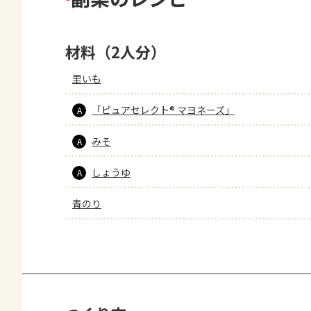
材料（2人分）
里いも
「ピュアセレクト® マヨネーズ」
A
みそ
A
しょうゆ
A
青のり