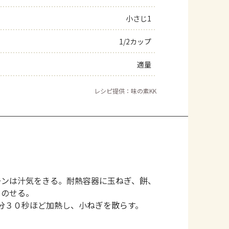
小さじ1
1/2カップ
適量
レシピ提供：味の素KK
ーンは汁気をきる。耐熱容器に玉ねぎ、餅、
をのせる。
分３０秒ほど加熱し、小ねぎを散らす。