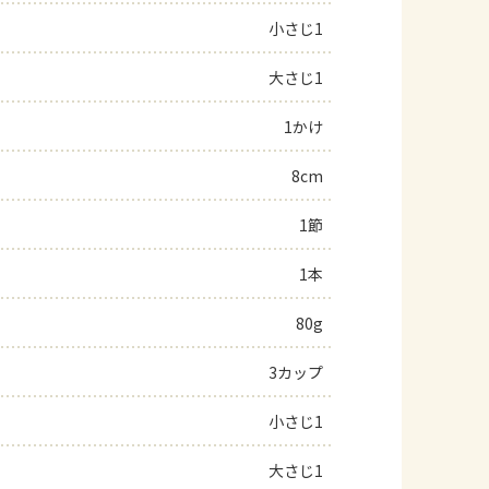
小さじ1
よくあるお問い合わせ
大さじ1
お買い物
1かけ
AJINOMOTO PARK とは
8cm
1節
1本
80g
3カップ
小さじ1
大さじ1