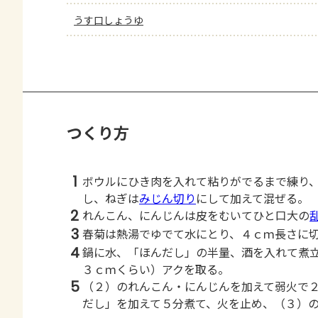
うす口しょうゆ
つくり方
1
ボウルにひき肉を入れて粘りがでるまで練り
し、ねぎは
みじん切り
にして加えて混ぜる。
2
れんこん、にんじんは皮をむいてひと口大の
3
春菊は熱湯でゆでて水にとり、４ｃｍ長さに
4
鍋に水、「ほんだし」の半量、酒を入れて煮
３ｃｍくらい）アクを取る。
5
（２）のれんこん・にんじんを加えて弱火で
だし」を加えて５分煮て、火を止め、（３）