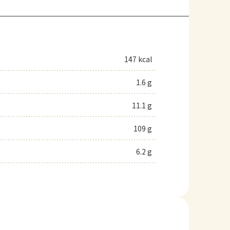
147 kcal
1.6 g
11.1 g
109 g
6.2 g