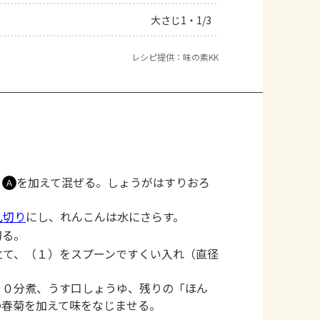
大さじ1・1/3
レシピ提供：味の素KK
、
を加えて混ぜる。しょうがはすりおろ
Ａ
乱切り
にし、れんこんは水にさらす。
切る。
立て、（１）をスプーンですくい入れ（直径
２０分煮、うす口しょうゆ、残りの「ほん
の春菊を加えて味をなじませる。