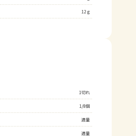
12 g
1切れ
1/8個
適量
適量