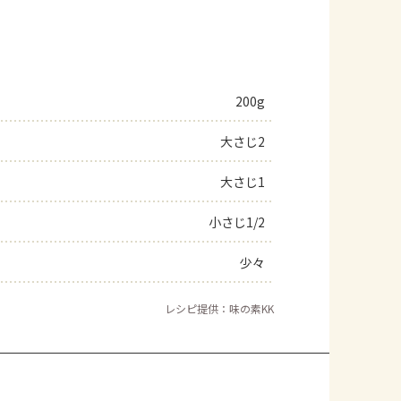
200g
大さじ2
大さじ1
小さじ1/2
少々
レシピ提供：味の素KK