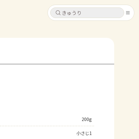
キャンセル
キャンセル
シピ
コンテンツ
ログインするとレシピを保存できます
ログイン
新規登録
レシピ
ホーム
なす
トマト
とうもろこし
ピーマン
みょうが
コンテンツ
レシピ
200g
トーク
小さじ1