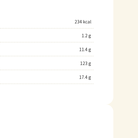
234 kcal
1.2 g
11.4 g
123 g
17.4 g