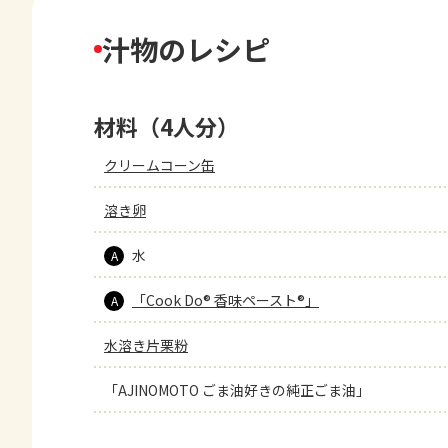
汁物のレシピ
材料（4人分）
クリームコーン缶
溶き卵
水
A
「Cook Do® 香味ペースト®」
A
水溶き片栗粉
「AJINOMOTO ごま油好きの純正ごま油」