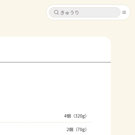
キャンセル
キャンセル
シピ
コンテンツ
ログインするとレシピを保存できます
ログイン
新規登録
レシピ
ホーム
なす
トマト
とうもろこし
ピーマン
みょうが
コンテンツ
レシピ
4個（320g）
トーク
2個（70g）