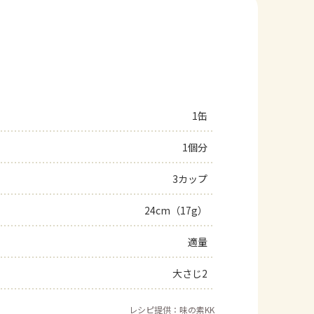
1缶
1個分
3カップ
24cm（17g）
適量
大さじ2
レシピ提供：味の素KK