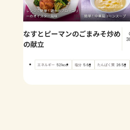
レンジで簡単！鶏からブロッコリ
ーのオイスター風味
簡単！中華風コーンスープ
なすとピーマンのごまみそ炒め
3
の献立
エネルギー
塩分
たんぱく質
521
5.6
26.5
kcal
g
g