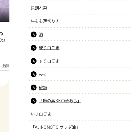
貝割れ菜
牛もも薄切り肉
酒
A
0
分
練り白ごま
A
すり白ごま
A
もっと見る
脂質
33.2
g
みそ
A
砂糖
A
「味の素KK中華あじ」
A
いり白ごま
「AJINOMOTO サラダ油」