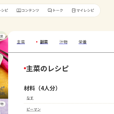
レシピ
コンテンツ
トーク
マイレシピ
レ
主菜
主菜
副菜
汁物
栄養
人気の食材・
主菜のレシピ
きゅうり
ゴーヤ
材料（4人分）
なす
汁物
ピーマン