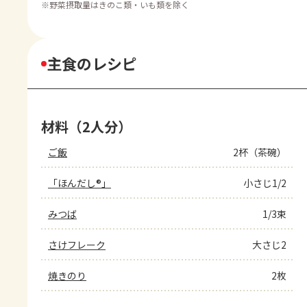
※
野菜摂取量はきのこ類・いも類を除く
主食のレシピ
材料（2人分）
ご飯
2杯（茶碗）
「ほんだし®」
小さじ1/2
みつば
1/3束
さけフレーク
大さじ2
焼きのり
2枚