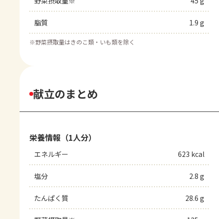
野菜摂取量※
45 g
脂質
1.9 g
※
野菜摂取量はきのこ類・いも類を除く
献立のまとめ
栄養情報（1人分）
エネルギー
623 kcal
塩分
2.8 g
たんぱく質
28.6 g