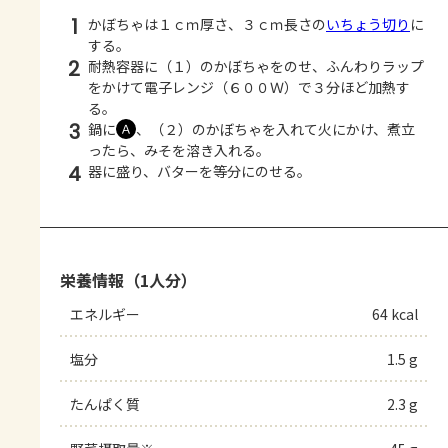
1
かぼちゃは１ｃｍ厚さ、３ｃｍ長さの
いちょう切り
に
する。
2
耐熱容器に（１）のかぼちゃをのせ、ふんわりラップ
をかけて電子レンジ（６００Ｗ）で３分ほど加熱す
る。
3
鍋に
、（２）のかぼちゃを入れて火にかけ、煮立
Ａ
ったら、みそを溶き入れる。
4
器に盛り、バターを等分にのせる。
栄養情報（1人分）
エネルギー
64 kcal
塩分
1.5 g
たんぱく質
2.3 g