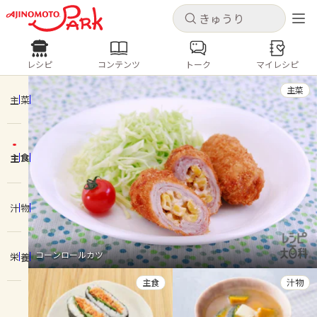
キャンセル
キャンセル
レシピ
コンテンツ
トーク
マイレシピ
レシピ
コンテンツ
ログインするとレシピを保存できます
主菜
ログイン
新規登録
主菜
人気の食材・レシピ
主食
ホーム
きゅうり
なす
トマト
とうもろこし
ピーマン
みょうが
ゴーヤ
コンテンツ
汁物
レシピ
コーンロールカツ
栄養
トーク
主食
汁物