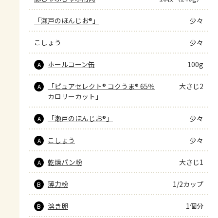
「瀬戸のほんじお®」
少々
こしょう
少々
ホールコーン缶
100g
A
「ピュアセレクト® コクうま® 65％
大さじ2
A
カロリーカット」
「瀬戸のほんじお®」
少々
A
こしょう
少々
A
乾燥パン粉
大さじ1
A
薄力粉
1/2カップ
B
溶き卵
1個分
B