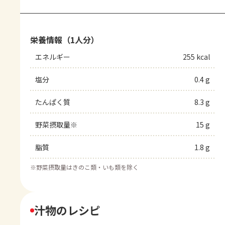
栄養情報（1人分）
エネルギー
255 kcal
塩分
0.4 g
たんぱく質
8.3 g
野菜摂取量※
15 g
脂質
1.8 g
※
野菜摂取量はきのこ類・いも類を除く
汁物のレシピ