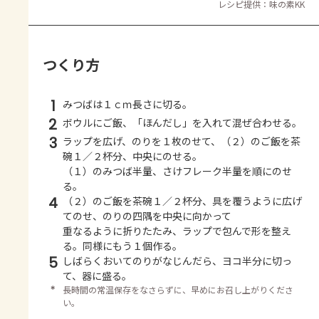
レシピ提供：味の素KK
つくり方
1
みつばは１ｃｍ長さに切る。
2
ボウルにご飯、「ほんだし」を入れて混ぜ合わせる。
3
ラップを広げ、のりを１枚のせて、（２）のご飯を茶
碗１／２杯分、中央にのせる。
（１）のみつば半量、さけフレーク半量を順にのせ
る。
4
（２）のご飯を茶碗１／２杯分、具を覆うように広げ
てのせ、のりの四隅を中央に向かって
重なるように折りたたみ、ラップで包んで形を整え
る。同様にもう１個作る。
5
しばらくおいてのりがなじんだら、ヨコ半分に切っ
て、器に盛る。
＊
長時間の常温保存をなさらずに、早めにお召し上がりくださ
い。