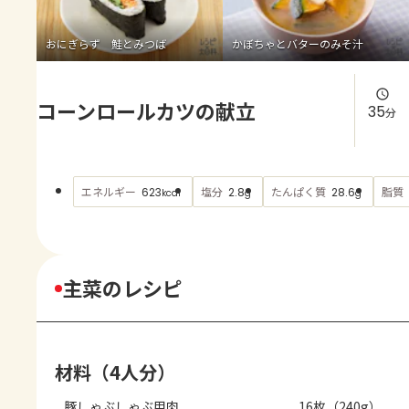
よくあるお問い合わせ
おにぎらず 鮭とみつば
かぼちゃとバターのみそ汁
お買い物
コーンロールカツの献立
AJINOMOTO PARK とは
35
分
エネルギー
塩分
たんぱく質
脂質
623
2.8
28.6
kcal
g
g
主菜のレシピ
材料（4人分）
豚しゃぶしゃぶ用肉
16枚（240g）