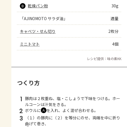
乾燥パン粉
30g
B
「AJINOMOTO サラダ油」
適量
キャベツ・せん切り
2枚分
ミニトマト
4個
レシピ提供：味の素KK
つくり方
1
豚肉は２枚重ね、塩・こしょうで下味をつける。ホー
ルコーンは汁気をきる。
2
ボウルに
を入れ、よく混ぜ合わせる。
Ａ
3
（１）の豚肉に（２）を等分にのせ、両端を中に折り
曲げて巻き、