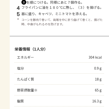
を順につける。同様にあと７個作る。
Ｂ
4
フライパンに油を１８０℃に熱し、（３）を揚げる。
5
器に盛り、キャベツ、ミニトマトを添える。
＊
コーンを豚肉で巻いて、両端を中に折り曲げて巻くと、揚げた
時、中身がもれるのを防げます。
栄養情報（1人分）
エネルギー
304 kcal
塩分
0.9 g
たんぱく質
18 g
野菜摂取量※
65 g
脂質
16.3 g