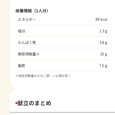
栄養情報（1人分）
エネルギー
89 kcal
塩分
1.3 g
たんぱく質
3.8 g
野菜摂取量※
25 g
脂質
7.5 g
※
野菜摂取量はきのこ類・いも類を除く
献立のまとめ