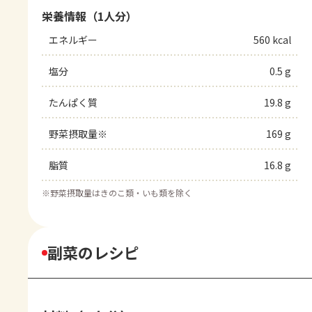
栄養情報（1人分）
エネルギー
560 kcal
塩分
0.5 g
たんぱく質
19.8 g
野菜摂取量※
169 g
脂質
16.8 g
※
野菜摂取量はきのこ類・いも類を除く
副菜のレシピ