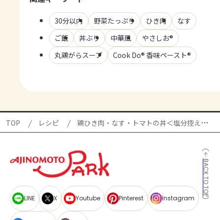
30分以内
野菜たっぷり
ひき肉
なす
ご飯
丼ぶり
中華風
やさしお®
丸鶏がらスープ
Cook Do® 香味ペースト®
TOP
レシピ
鶏ひき肉・なす・トマトの丼＜塩分控えめ＞の献立
BACK TO TOP
LINE
X
Youtube
Pinterest
Instagram