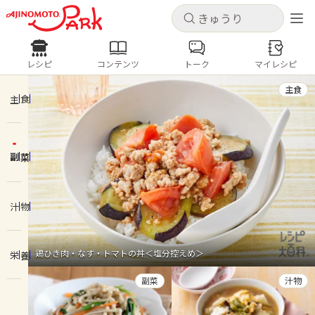
キャンセル
キャンセル
レシピ
コンテンツ
トーク
マイレシピ
レシピ
コンテンツ
ログインするとレシピを保存できます
主食
ログイン
新規登録
主食
人気の食材・レシピ
副菜
ホーム
きゅうり
なす
トマト
とうもろこし
ピーマン
みょうが
ゴーヤ
コンテンツ
汁物
レシピ
鶏ひき肉・なす・トマトの丼＜塩分控えめ＞
栄養
トーク
副菜
汁物