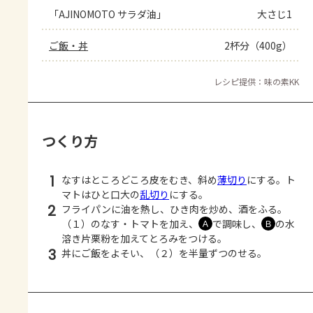
「AJINOMOTO サラダ油」
大さじ1
ご飯・丼
2杯分（400g）
レシピ提供：味の素KK
つくり方
1
なすはところどころ皮をむき、斜め
薄切り
にする。ト
マトはひと口大の
乱切り
にする。
2
フライパンに油を熱し、ひき肉を炒め、酒をふる。
（１）のなす・トマトを加え、
で調味し、
の水
Ａ
Ｂ
溶き片栗粉を加えてとろみをつける。
3
丼にご飯をよそい、（２）を半量ずつのせる。