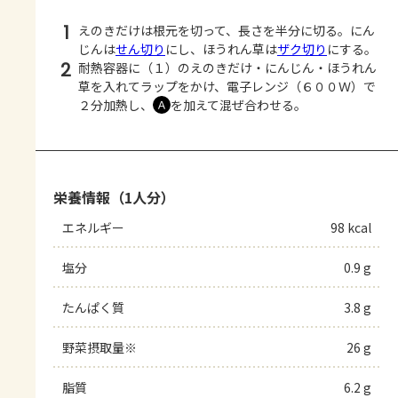
1
えのきだけは根元を切って、長さを半分に切る。にん
じんは
せん切り
にし、ほうれん草は
ザク切り
にする。
2
耐熱容器に（１）のえのきだけ・にんじん・ほうれん
草を入れてラップをかけ、電子レンジ（６００Ｗ）で
２分加熱し、
を加えて混ぜ合わせる。
Ａ
栄養情報（1人分）
エネルギー
98 kcal
塩分
0.9 g
たんぱく質
3.8 g
野菜摂取量※
26 g
脂質
6.2 g