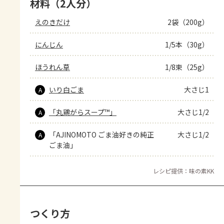
材料（2人分）
えのきだけ
2袋（200g）
にんじん
1/5本（30g）
ほうれん草
1/8束（25g）
いり白ごま
大さじ1
A
「丸鶏がらスープ™」
大さじ1/2
A
「AJINOMOTO ごま油好きの純正
大さじ1/2
A
ごま油」
レシピ提供：味の素KK
つくり方