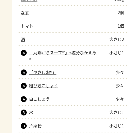
なす
2個
トマト
1個
酒
大さじ2
「丸鶏がらスープ™」<塩分ひかえめ
小さじ1
A
>
「やさしお®」
少々
A
粗びきこしょう
少々
A
白こしょう
少々
A
水
大さじ1
B
片栗粉
小さじ1
B