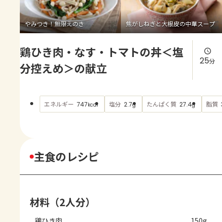
よくあるお問い合わせ
やみつき！無限えのき
焦がしねぎと大根皮の中華スープ
お買い物
鶏ひき肉・なす・トマトの丼＜塩
AJINOMOTO PARK とは
25
分
分控えめ＞の献立
エネルギー
塩分
たんぱく質
脂質
747
2.7
27.4
kcal
g
g
主食のレシピ
材料（2人分）
鶏ひき肉
150g