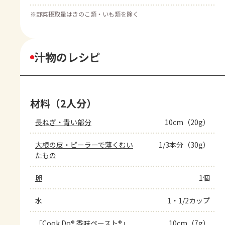
※
野菜摂取量はきのこ類・いも類を除く
汁物のレシピ
材料（2人分）
長ねぎ・青い部分
10cm（20g）
大根の皮・ピーラーで薄くむい
1/3本分（30g）
たもの
卵
1個
水
1・1/2カップ
「Cook Do® 香味ペースト®」
10cm（7g）