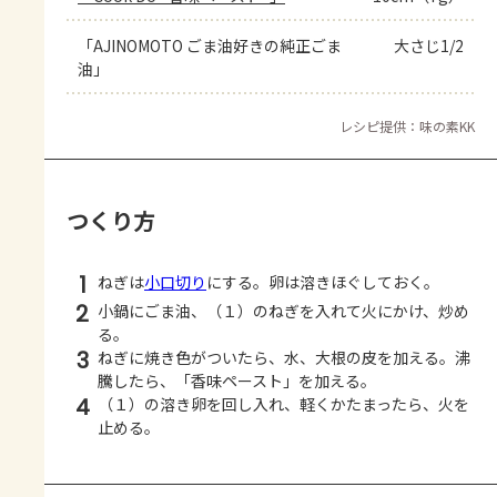
「AJINOMOTO ごま油好きの純正ごま
大さじ1/2
油」
レシピ提供：味の素KK
つくり方
1
ねぎは
小口切り
にする。卵は溶きほぐしておく。
2
小鍋にごま油、（１）のねぎを入れて火にかけ、炒め
る。
3
ねぎに焼き色がついたら、水、大根の皮を加える。沸
騰したら、「香味ペースト」を加える。
4
（１）の溶き卵を回し入れ、軽くかたまったら、火を
止める。