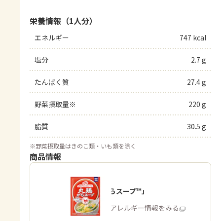
栄養情報（1人分）
エネルギー
747 kcal
塩分
2.7 g
たんぱく質
27.4 g
野菜摂取量※
220 g
脂質
30.5 g
※
野菜摂取量はきのこ類・いも類を除く
商品情報
「丸鶏がらスープ™」
商品・アレルギー情報をみる