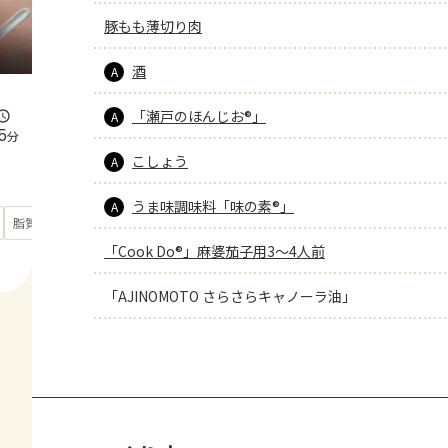
豚もも薄切り肉
酒
A
「瀬戸のほんじお®」
A
5
分
こしょう
A
うま味調味料「味の素®」
A
もっと見る
脂質
23.6
g
「Cook Do®」麻婆茄子用3～4人前
「AJINOMOTO さらさらキャノーラ油」