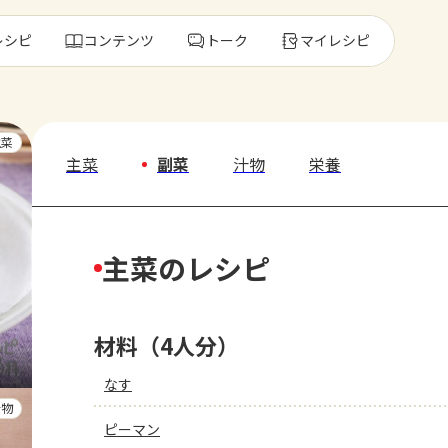
レシピ
コンテンツ
トーク
マイレシピ
レ
主菜
主菜
副菜
汁物
栄養
人気の食材・
主菜のレシピ
きゅうり
ゴーヤ
材料（4人分）
なす
汁物
ピーマン