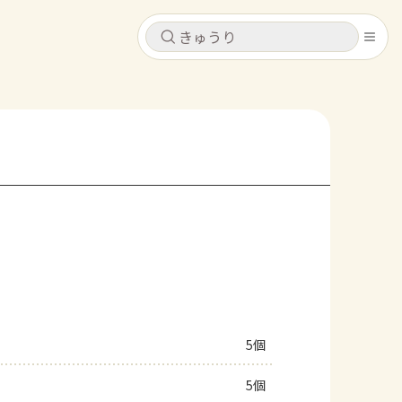
キャンセル
キャンセル
シピ
コンテンツ
ログインするとレシピを保存できます
ログイン
新規登録
レシピ
ホーム
なす
トマト
とうもろこし
ピーマン
みょうが
コンテンツ
レシピ
5個
トーク
5個