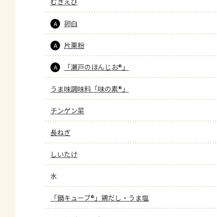
むきえび
卵白
A
片栗粉
A
「瀬戸のほんじお®」
A
うま味調味料「味の素®」
チンゲン菜
長ねぎ
しいたけ
水
「鍋キューブ®」鶏だし・うま塩