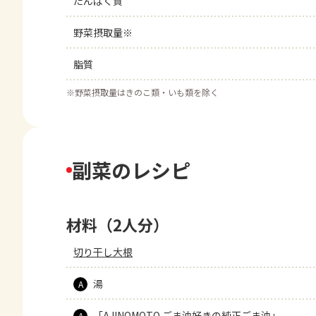
たんぱく質
野菜摂取量※
脂質
※
野菜摂取量はきのこ類・いも類を除く
副菜のレシピ
材料（2人分）
切り干し大根
湯
A
「AJINOMOTO ごま油好きの純正ごま油」
A