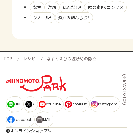
なす
洋風
ほんだし®
味の素KK コンソメ
クノール®
瀬戸のほんじお®
TOP
レシピ
なすとえびの塩炒めの献立
BACK TO TOP
LINE
X
Youtube
Pinterest
Instagram
facebook
MAIL
オンラインショップ