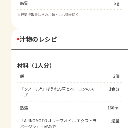
脂質
5 g
※
野菜摂取量はきのこ類・いも類を除く
汁物のレシピ
材料（1人分）
餅
2個
「クノール®」ほうれん草とベーコンのス
1食分
ープ
熱湯
160ml
「AJINOMOTO オリーブオイル エクストラ
適量
バージン」・好みで