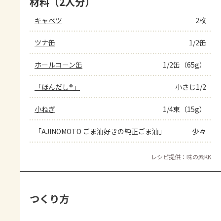
材料（2人分）
キャベツ
2枚
ツナ缶
1/2缶
ホールコーン缶
1/2缶（65g）
「ほんだし®」
小さじ1/2
小ねぎ
1/4束（15g）
「AJINOMOTO ごま油好きの純正ごま油」
少々
レシピ提供：味の素KK
つくり方