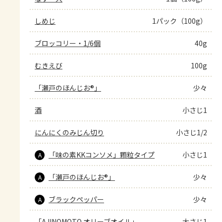
しめじ
1パック（100g）
ブロッコリー・1/6個
40g
むきえび
100g
「瀬戸のほんじお®」
少々
酒
小さじ1
にんにくのみじん切り
小さじ1/2
「味の素KKコンソメ」顆粒タイプ
小さじ1
A
「瀬戸のほんじお®」
少々
A
ブラックペッパー
少々
A
「AJINOMOTO オリーブオイル」
大さじ1