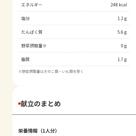
エネルギー
248 kcal
塩分
1.2 g
たんぱく質
5.6 g
野菜摂取量※
0 g
脂質
1.7 g
※
野菜摂取量はきのこ類・いも類を除く
献立のまとめ
栄養情報（1人分）