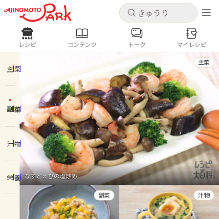
キャンセル
キャンセル
レシピ
コンテンツ
トーク
マイレシピ
レシピ
コンテンツ
ログインするとレシピを保存できます
主菜
ログイン
新規登録
主菜
人気の食材・レシピ
副菜
ホーム
きゅうり
なす
トマト
とうもろこし
ピーマン
みょうが
ゴーヤ
コンテンツ
汁物
レシピ
なすとえびの塩炒め
栄養
トーク
副菜
汁物