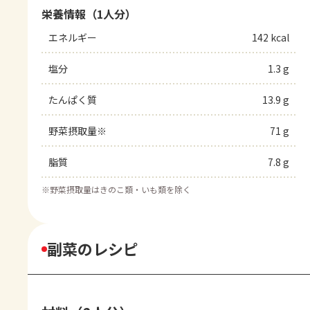
栄養情報（1人分）
エネルギー
142 kcal
塩分
1.3 g
たんぱく質
13.9 g
野菜摂取量※
71 g
脂質
7.8 g
※
野菜摂取量はきのこ類・いも類を除く
副菜のレシピ