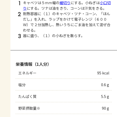
1
キャベツは５ｍｍ幅の
細切り
にする。小ねぎは
小口切
り
にする。ツナは油をきり、コーンは汁気をきる。
2
耐熱容器に（１）のキャベツ・ツナ・コーン、「ほん
だし」を入れ、ラップをかけて電子レンジ（６００
Ｗ）で２分加熱し、熱いうちにごま油を加えて混ぜ合
わせる。
3
器に盛り、（１）の小ねぎを散らす。
栄養情報（1人分）
エネルギー
95 kcal
塩分
0.6 g
たんぱく質
5.5 g
野菜摂取量※
90 g