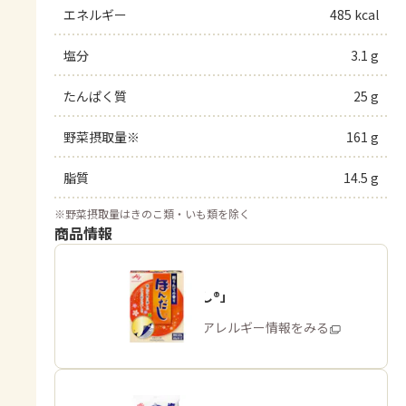
エネルギー
485 kcal
塩分
3.1 g
たんぱく質
25 g
野菜摂取量※
161 g
脂質
14.5 g
※
野菜摂取量はきのこ類・いも類を除く
商品情報
「ほんだし®」
商品・アレルギー情報をみる