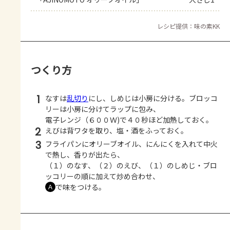
レシピ提供：味の素KK
つくり方
1
なすは
乱切り
にし、しめじは小房に分ける。ブロッコ
リーは小房に分けてラップに包み、
電子レンジ（６００Ｗ)で４０秒ほど加熱しておく。
2
えびは背ワタを取り、塩・酒をふっておく。
3
フライパンにオリーブオイル、にんにくを入れて中火
で熱し、香りが出たら、
（１）のなす、（２）のえび、（１）のしめじ・ブロ
ッコリーの順に加えて炒め合わせ、
で味をつける。
Ａ