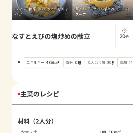
よくあるお問い合わせ
レンジで簡単！パパッとだしキャ
餅入り ほうれん草とベーコンの
ベツ
スープ
お買い物
なすとえびの塩炒めの献立
AJINOMOTO PARK とは
20
分
エネルギー
塩分
たんぱく質
脂質
485
3.1
25
14
kcal
g
g
主菜のレシピ
材料（2人分）
なす・大
1個（100g）