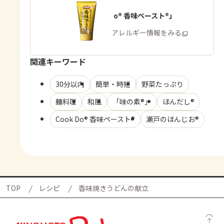
「Cook Do® 香味ペースト®」
商品・アレルギー情報をみる
関連キーワード
30分以内
簡単・時短
野菜たっぷり
麺料理
和風
「味の素®」
ほんだし®
Cook Do® 香味ペースト®
瀬戸のほんじお®
TOP
レシピ
香味焼きうどんの献立