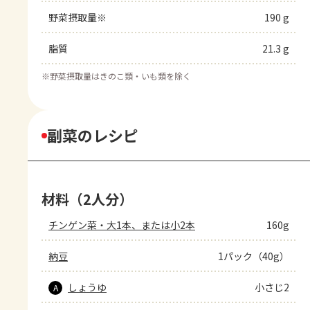
野菜摂取量※
190 g
脂質
21.3 g
※
野菜摂取量はきのこ類・いも類を除く
副菜のレシピ
材料（2人分）
チンゲン菜・大1本、または小2本
160g
納豆
1パック（40g）
しょうゆ
小さじ2
A