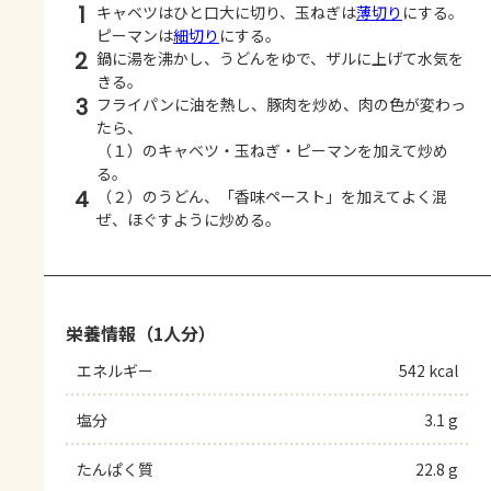
1
キャベツはひと口大に切り、玉ねぎは
薄切り
にする。
ピーマンは
細切り
にする。
2
鍋に湯を沸かし、うどんをゆで、ザルに上げて水気を
きる。
3
フライパンに油を熱し、豚肉を炒め、肉の色が変わっ
たら、
（１）のキャベツ・玉ねぎ・ピーマンを加えて炒め
る。
4
（２）のうどん、「香味ペースト」を加えてよく混
ぜ、ほぐすように炒める。
栄養情報（1人分）
エネルギー
542 kcal
塩分
3.1 g
たんぱく質
22.8 g