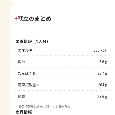
献立のまとめ
栄養情報（1人分）
エネルギー
636 kcal
塩分
5.6 g
たんぱく質
32.7 g
野菜摂取量※
264 g
脂質
23.6 g
※
野菜摂取量はきのこ類・いも類を除く
商品情報