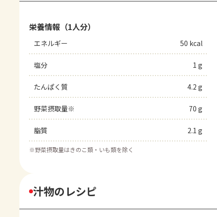
栄養情報（1人分）
エネルギー
50 kcal
塩分
1 g
たんぱく質
4.2 g
野菜摂取量※
70 g
脂質
2.1 g
※
野菜摂取量はきのこ類・いも類を除く
汁物のレシピ