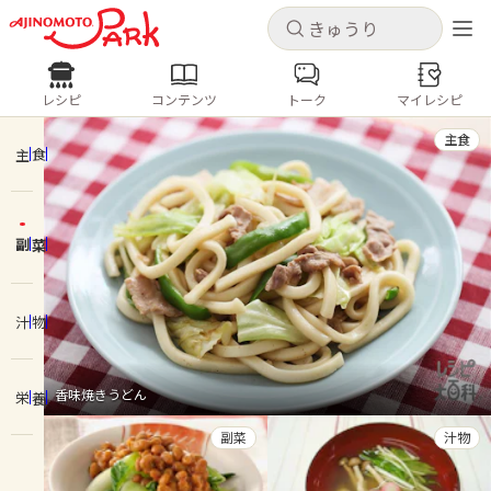
キャンセル
キャンセル
レシピ
コンテンツ
トーク
マイレシピ
レシピ
コンテンツ
ログインするとレシピを保存できます
主食
ログイン
新規登録
主食
人気の食材・レシピ
副菜
ホーム
きゅうり
なす
トマト
とうもろこし
ピーマン
みょうが
ゴーヤ
コンテンツ
汁物
レシピ
香味焼きうどん
栄養
トーク
副菜
汁物