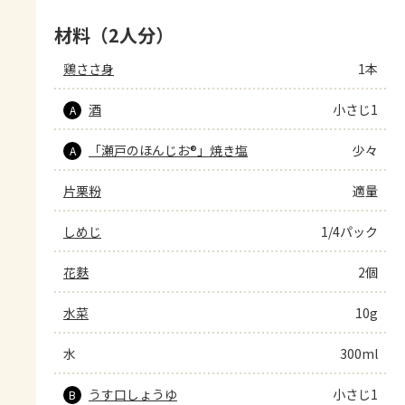
材料（2人分）
鶏ささ身
1本
酒
小さじ1
A
「瀬戸のほんじお®」焼き塩
少々
A
片栗粉
適量
しめじ
1/4パック
花麩
2個
水菜
10g
水
300ml
うす口しょうゆ
小さじ1
B