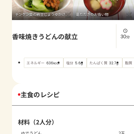
よくあるお問い合わせ
チンゲン菜の納豆じょうゆかけ
葛たたきのお吸い物
お買い物
香味焼きうどんの献立
AJINOMOTO PARK とは
30
分
エネルギー
塩分
たんぱく質
脂質
636
5.6
32.7
kcal
g
g
主食のレシピ
材料（2人分）
ゆでうどん
2玉