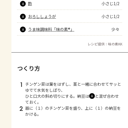
酢
小さじ1/2
A
おろししょうが
小さじ1/2
A
うま味調味料「味の素®」
少々
A
レシピ提供：味の素KK
つくり方
1
チンゲン菜は葉をはずし、茎と一緒に合わせてサッと
ゆでて水気をしぼり、
ひと口大の斜め切りにする。納豆は
と混ぜ合わせ
Ａ
ておく。
2
器に（１）のチンゲン菜を盛り、上に（１）の納豆を
かける。