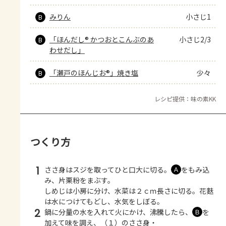
みりん
小さじ1
B
「ほんだし® かつおとこんぶのあ
小さじ2/3
B
わせだし」
「瀬戸のほんじお®」焼き塩
少々
B
レシピ提供：味の素KK
つくり方
1
ささ身はスジを取ってひと口大に切る。
をもみ込
Ａ
み、片栗粉をまぶす。
しめじは小房に分け、水菜は２ｃｍ長さに切る。花麩
は水につけてもどし、水気をしぼる。
2
鍋に分量の水を入れて火にかけ、沸騰したら、
を
Ｂ
加えて味を調え、（１）のささ身・