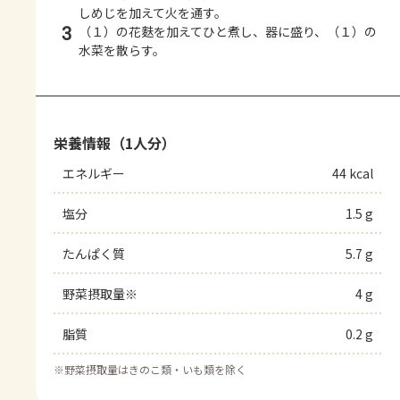
しめじを加えて火を通す。
3
（１）の花麩を加えてひと煮し、器に盛り、（１）の
水菜を散らす。
栄養情報（1人分）
エネルギー
44 kcal
塩分
1.5 g
たんぱく質
5.7 g
野菜摂取量※
4 g
脂質
0.2 g
※
野菜摂取量はきのこ類・いも類を除く