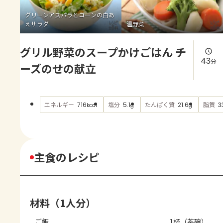
よくあるお問い合わせ
グリーンアスパラとコーンの白あ
えサラダ
温野菜
お買い物
グリル野菜のスープかけごはん チ
AJINOMOTO PARK とは
43
分
ーズのせの献立
エネルギー
塩分
たんぱく質
脂質
716
5.1
21.6
3
kcal
g
g
主食のレシピ
材料（1人分）
ご飯
1杯（茶碗）