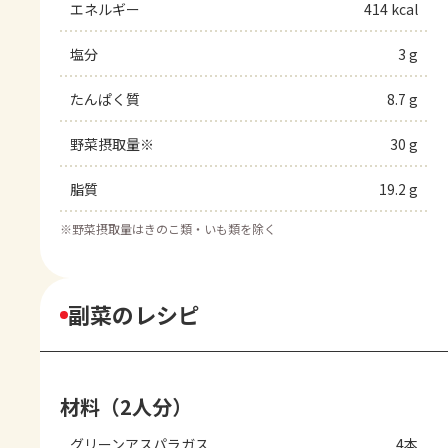
エネルギー
414 kcal
塩分
3 g
たんぱく質
8.7 g
野菜摂取量※
30 g
脂質
19.2 g
※
野菜摂取量はきのこ類・いも類を除く
副菜のレシピ
材料（2人分）
グリーンアスパラガス
4本