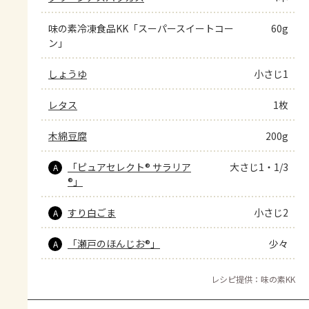
味の素冷凍食品KK「スーパースイートコー
60g
ン」
しょうゆ
小さじ1
レタス
1枚
木綿豆腐
200g
「ピュアセレクト® サラリア
大さじ1・1/3
A
®」
すり白ごま
小さじ2
A
「瀬戸のほんじお®」
少々
A
レシピ提供：味の素KK