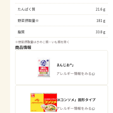
たんぱく質
21.6 g
野菜摂取量※
181 g
脂質
33.8 g
※
野菜摂取量はきのこ類・いも類を除く
商品情報
「瀬戸のほんじお®」
商品・アレルギー情報をみる
「味の素KKコンソメ」固形タイプ
商品・アレルギー情報をみる