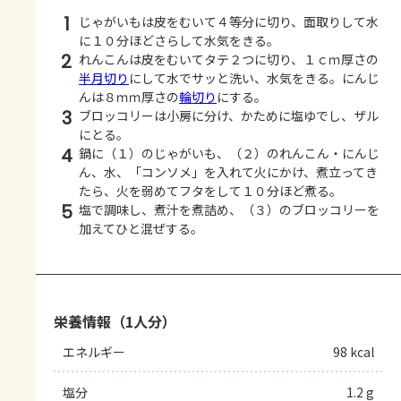
1
じゃがいもは皮をむいて４等分に切り、面取りして水
に１０分ほどさらして水気をきる。
2
れんこんは皮をむいてタテ２つに切り、１ｃｍ厚さの
半月切り
にして水でサッと洗い、水気をきる。にんじ
んは８ｍｍ厚さの
輪切り
にする。
3
ブロッコリーは小房に分け、かために塩ゆでし、ザル
にとる。
4
鍋に（１）のじゃがいも、（２）のれんこん・にんじ
ん、水、「コンソメ」を入れて火にかけ、煮立ってき
たら、火を弱めてフタをして１０分ほど煮る。
5
塩で調味し、煮汁を煮詰め、（３）のブロッコリーを
加えてひと混ぜする。
栄養情報（1人分）
エネルギー
98 kcal
塩分
1.2 g