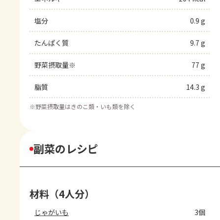
塩分
0.9 g
たんぱく質
9.7 g
野菜摂取量※
77 g
脂質
14.3 g
※
野菜摂取量はきのこ類・いも類を除く
副菜のレシピ
材料（4人分）
じゃがいも
3個