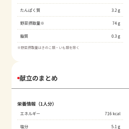
たんぱく質
3.2 g
野菜摂取量※
74 g
脂質
0.3 g
※
野菜摂取量はきのこ類・いも類を除く
献立のまとめ
栄養情報（1人分）
エネルギー
716 kcal
塩分
5.1 g