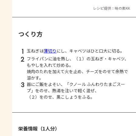
レシピ提供：味の素KK
つくり方
1
玉ねぎは
薄切り
にし、キャベツはひと口大に切る。
2
フライパンに油を熱し、（１）の玉ねぎ・キャベツ、
もやしを入れて炒める。
焼肉のたれを加えて火を止め、チーズをのせて余熱で
溶かす。
3
器にご飯をよそい、「クノール ふんわりたまごスー
プ」をのせ、熱湯を注いで軽く混ぜ、
（２）をのせ、黒こしょうをふる。
栄養情報（1人分）