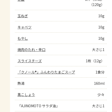
（120g）
玉ねぎ
10g
キャベツ
10g
もやし
10g
焼肉のたれ・辛口
大さじ1
スライスチーズ
1枚（12g）
「クノール®」ふんわりたまごスープ
1食分
熱湯
160ml
黒こしょう
少々
「AJINOMOTO サラダ油」
大さじ1