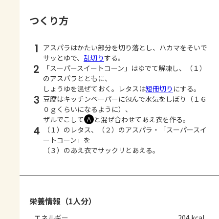
つくり方
1
アスパラはかたい部分を切り落とし、ハカマをそいで
サッとゆで、
乱切り
する。
2
「スーパースイートコーン」はゆでて解凍し、（１）
のアスパラとともに、
しょうゆを混ぜておく。レタスは
短冊切り
にする。
3
豆腐はキッチンペーパーに包んで水気をしぼり（１６
０ｇくらいになるように）、
ザルでこして
と混ぜ合わせてあえ衣を作る。
Ａ
4
（１）のレタス、（２）のアスパラ・「スーパースイ
ートコーン」を
（３）のあえ衣でサックリとあえる。
栄養情報（1人分）
エネルギー
204 kcal