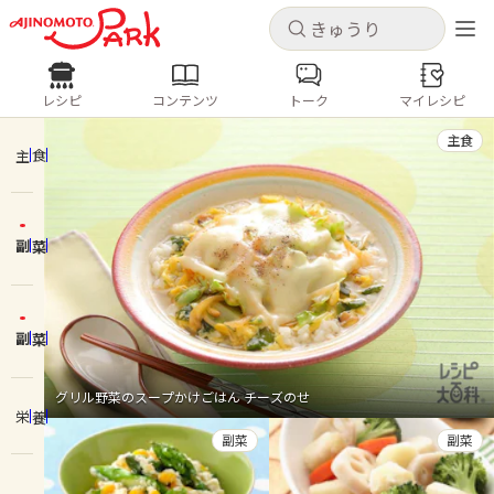
キャンセル
キャンセル
レシピ
コンテンツ
トーク
マイレシピ
レシピ
コンテンツ
ログインするとレシピを保存できます
主食
ログイン
新規登録
主食
人気の食材・レシピ
副菜
ホーム
きゅうり
なす
トマト
とうもろこし
ピーマン
みょうが
ゴーヤ
コンテンツ
副菜
レシピ
グリル野菜のスープかけごはん チーズのせ
栄養
トーク
副菜
副菜