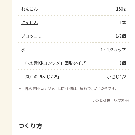
れんこん
150g
にんじん
1本
ブロッコリー
1/2個
水
1・1/2カップ
「味の素KKコンソメ」固形タイプ
1個
「瀬戸のほんじお®」
小さじ1/2
＊
「味の素KKコンソメ」固形１個は、顆粒で小さじ2杯です。
レシピ提供：味の素KK
つくり方