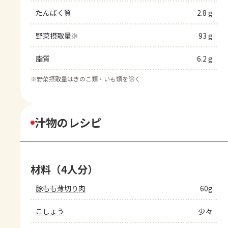
たんぱく質
2.8 g
野菜摂取量※
93 g
脂質
6.2 g
※
野菜摂取量はきのこ類・いも類を除く
汁物のレシピ
材料（4人分）
豚もも薄切り肉
60g
こしょう
少々