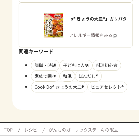
「Cook Do® きょうの大皿®」ガリバタ
鶏用
商品・アレルギー情報をみる
関連キーワード
簡単・時短
子どもに人気
料理初心者
家族で囲む
和風
ほんだし®
Cook Do® きょうの大皿®
ピュアセレクト®
TOP
レシピ
がんものガーリックステーキの献立