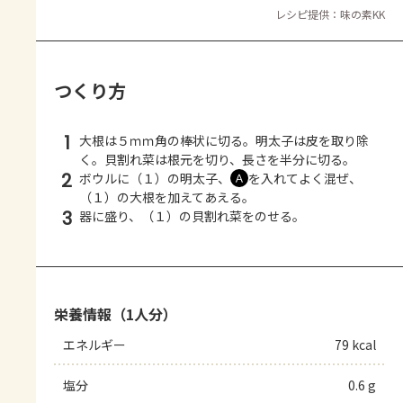
レシピ提供：味の素KK
つくり方
1
大根は５ｍｍ角の棒状に切る。明太子は皮を取り除
く。貝割れ菜は根元を切り、長さを半分に切る。
2
ボウルに（１）の明太子、
を入れてよく混ぜ、
Ａ
（１）の大根を加えてあえる。
3
器に盛り、（１）の貝割れ菜をのせる。
栄養情報（1人分）
エネルギー
79 kcal
塩分
0.6 g