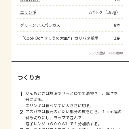
エリンギ
2パック（180g）
グリーンアスパラガス
8本
「Cook Do® きょうの大皿®」ガリバタ鶏用
1箱
レシピ提供：味の素KK
つくり方
1
がんもどきは熱湯でサッとゆでて油抜きし、厚さを半
分に切る。
エリンギは食べやすい大きさに切る。
2
アスパラは根元のかたい部分の皮をむき、１ｃｍ幅の
斜め切りにし、ラップで包んで
電子レンジ（６００Ｗ）で１分加熱する。