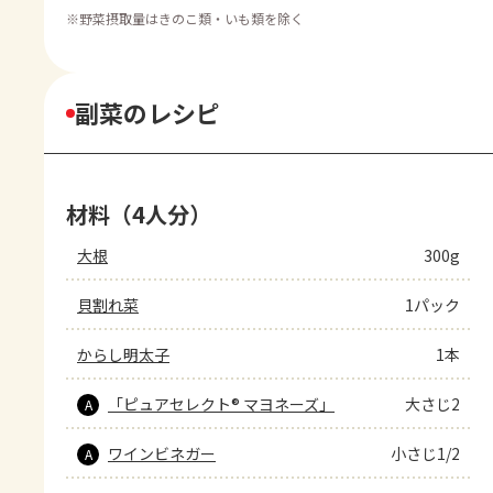
※
野菜摂取量はきのこ類・いも類を除く
副菜のレシピ
材料（4人分）
大根
300g
貝割れ菜
1パック
からし明太子
1本
「ピュアセレクト® マヨネーズ」
大さじ2
A
ワインビネガー
小さじ1/2
A