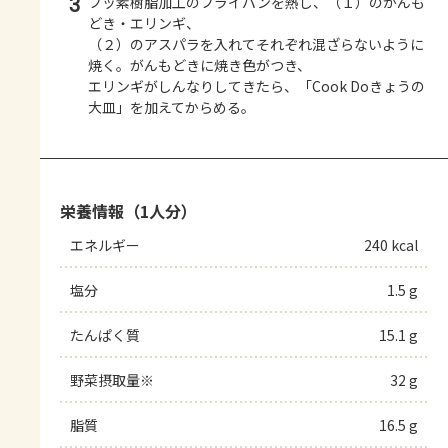
3
フッ素樹脂加工のフライパンを熱し、（１）のがんも
どき・エリンギ、
（２）のアスパラを入れてそれぞれ混ざらないように
焼く。がんもどきに焼き色がつき、
エリンギがしんなりしてきたら、「Cook Doきょうの
大皿」を加えてからめる。
栄養情報（1人分）
エネルギー
240 kcal
塩分
1.5 g
たんぱく質
15.1 g
野菜摂取量※
32 g
脂質
16.5 g