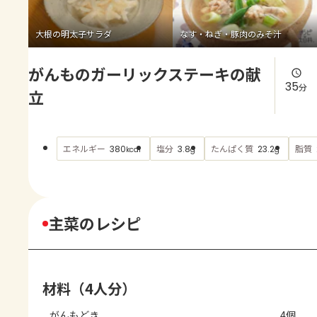
よくあるお問い合わせ
大根の明太子サラダ
なす・ねぎ・豚肉のみそ汁
お買い物
がんものガーリックステーキの献
AJINOMOTO PARK とは
35
分
立
エネルギー
塩分
たんぱく質
脂質
380
3.8
23.2
kcal
g
g
主菜のレシピ
材料（4人分）
がんもどき
4個