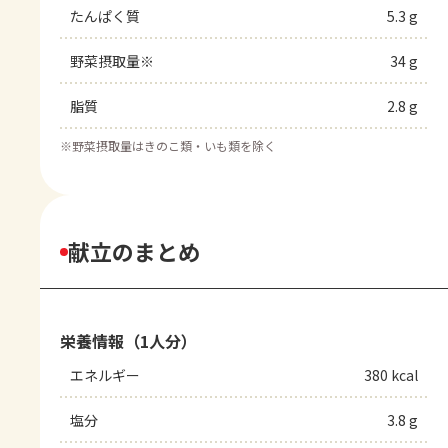
たんぱく質
5.3 g
野菜摂取量※
34 g
脂質
2.8 g
※
野菜摂取量はきのこ類・いも類を除く
献立のまとめ
栄養情報（1人分）
エネルギー
380 kcal
塩分
3.8 g