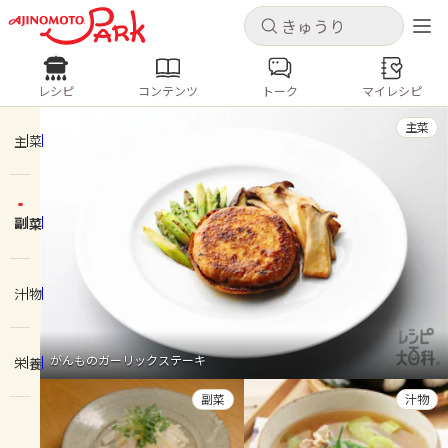
キャンセル
キャンセル
レシピ
コンテンツ
トーク
マイレシピ
レシピ
コンテンツ
ログインするとレシピを保存できます
主菜
ログイン
新規登録
主菜
人気の食材・レシピ
副菜
ホーム
きゅうり
なす
トマト
とうもろこし
ピーマン
みょうが
ゴーヤ
コンテンツ
汁物
レシピ
がんものガーリックステーキ
栄養
トーク
副菜
汁物