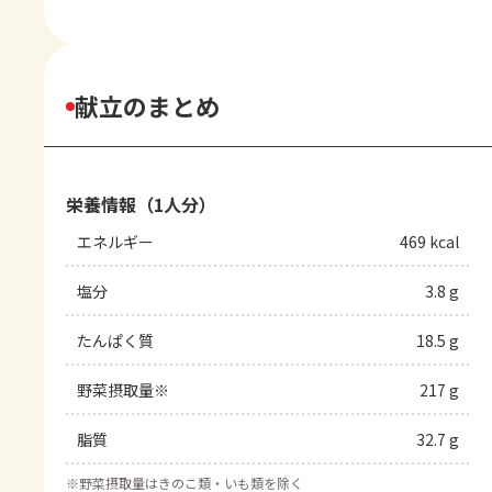
献立のまとめ
栄養情報（1人分）
エネルギー
469 kcal
塩分
3.8 g
たんぱく質
18.5 g
野菜摂取量※
217 g
脂質
32.7 g
※
野菜摂取量はきのこ類・いも類を除く