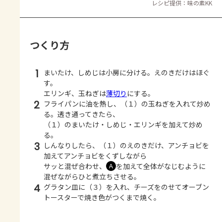
レシピ提供：味の素KK
つくり方
1
まいたけ、しめじは小房に分ける。えのきだけはほぐ
す。
エリンギ、玉ねぎは
薄切り
にする。
2
フライパンに油を熱し、（１）の玉ねぎを入れて炒め
る。透き通ってきたら、
（１）のまいたけ・しめじ・エリンギを加えて炒め
る。
3
しんなりしたら、（１）のえのきだけ、アンチョビを
加えてアンチョビをくずしながら
サッと混ぜ合わせ、
を加えて全体がなじむように
Ａ
混ぜながらひと煮立ちさせる。
4
グラタン皿に（３）を入れ、チーズをのせてオーブン
トースターで焼き色がつくまで焼く。