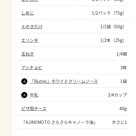
しめじ
1/2パック（75g）
えのきだけ
1/2袋（50g）
エリンギ
1/2本（25g）
玉ねぎ
1/4個
アンチョビ
3枚
「Rumic」ホワイトクリームソース
1袋
A
牛乳
3/4カップ
A
ピザ用チーズ
40g
「AJINOMOTO さらさらキャノーラ油」
大さじ1