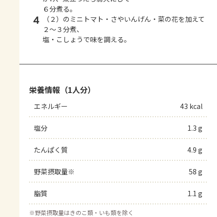
６分煮る。
4
（２）のミニトマト・さやいんげん・菜の花を加えて
２～３分煮、
塩・こしょうで味を調える。
栄養情報（1人分）
エネルギー
43 kcal
塩分
1.3 g
たんぱく質
4.9 g
野菜摂取量※
58 g
脂質
1.1 g
※
野菜摂取量はきのこ類・いも類を除く