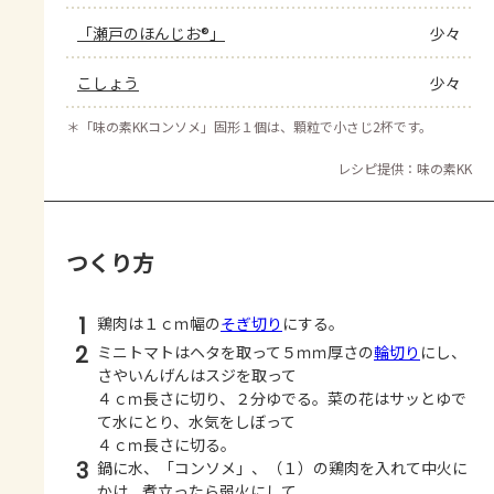
「瀬戸のほんじお®」
少々
こしょう
少々
＊
「味の素KKコンソメ」固形１個は、顆粒で小さじ2杯です。
レシピ提供：味の素KK
つくり方
1
鶏肉は１ｃｍ幅の
そぎ切り
にする。
2
ミニトマトはヘタを取って５ｍｍ厚さの
輪切り
にし、
さやいんげんはスジを取って
４ｃｍ長さに切り、２分ゆでる。菜の花はサッとゆで
て水にとり、水気をしぼって
４ｃｍ長さに切る。
3
鍋に水、「コンソメ」、（１）の鶏肉を入れて中火に
かけ、煮立ったら弱火にして