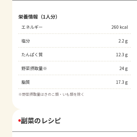
栄養情報（1人分）
エネルギー
260 kcal
塩分
2.2 g
たんぱく質
12.3 g
野菜摂取量※
24 g
脂質
17.3 g
※
野菜摂取量はきのこ類・いも類を除く
副菜のレシピ