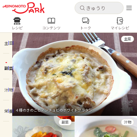
キャンセル
キャンセル
レシピ
コンテンツ
トーク
マイレシピ
レシピ
コンテンツ
ログインするとレシピを保存できます
主菜
ログイン
新規登録
主菜
人気の食材・レシピ
副菜
ホーム
きゅうり
なす
トマト
とうもろこし
ピーマン
みょうが
ゴーヤ
コンテンツ
汁物
レシピ
４種のきのことアンチョビのホワイトグラタン
栄養
トーク
副菜
汁物