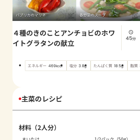
よくあるお問い合わせ
パプリカのマリネ
春野菜のスープ
お買い物
４種のきのことアンチョビのホワ
AJINOMOTO PARK とは
45
分
イトグラタンの献立
エネルギー
塩分
たんぱく質
脂質
469
3.8
18.5
kcal
g
g
主菜のレシピ
材料（2人分）
まいたけ
1/2パック（50g）