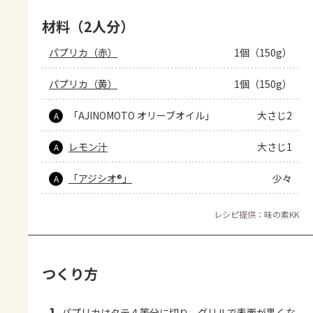
材料（2人分）
パプリカ（赤）
1個（150g）
パプリカ（黄）
1個（150g）
「AJINOMOTO オリーブオイル」
大さじ2
A
レモン汁
大さじ1
A
「アジシオ®」
少々
A
レシピ提供：味の素KK
つくり方
パプリカはタテ４等分に切り、グリルで表面が黒くな