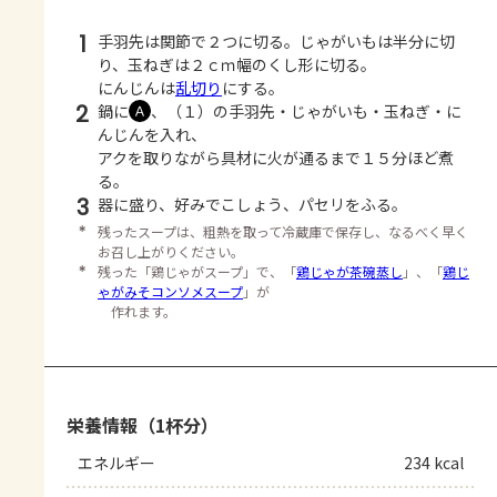
1
手羽先は関節で２つに切る。じゃがいもは半分に切
り、玉ねぎは２ｃｍ幅のくし形に切る。
にんじんは
乱切り
にする。
2
鍋に
、（１）の手羽先・じゃがいも・玉ねぎ・に
Ａ
んじんを入れ、
アクを取りながら具材に火が通るまで１５分ほど煮
る。
3
器に盛り、好みでこしょう、パセリをふる。
＊
残ったスープは、粗熱を取って冷蔵庫で保存し、なるべく早く
お召し上がりください。
＊
残った「鶏じゃがスープ」で、「
鶏じゃが茶碗蒸し
」、「
鶏じ
ゃがみそコンソメスープ
」が
作れます。
栄養情報（1杯分）
エネルギー
234 kcal