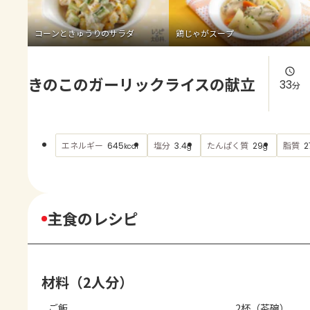
よくあるお問い合わせ
コーンときゅうりのサラダ
鶏じゃがスープ
お買い物
きのこのガーリックライスの献立
AJINOMOTO PARK とは
33
分
エネルギー
塩分
たんぱく質
脂質
645
3.4
29
2
kcal
g
g
主食のレシピ
材料（2人分）
ご飯
2杯（茶碗）