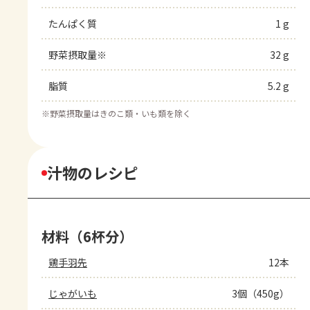
たんぱく質
1 g
野菜摂取量※
32 g
脂質
5.2 g
※
野菜摂取量はきのこ類・いも類を除く
汁物のレシピ
材料（6杯分）
鶏手羽先
12本
じゃがいも
3個（450g）