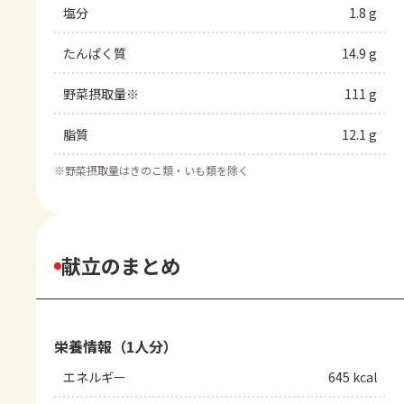
塩分
1.8 g
たんぱく質
14.9 g
野菜摂取量※
111 g
脂質
12.1 g
※
野菜摂取量はきのこ類・いも類を除く
献立のまとめ
栄養情報（1人分）
エネルギー
645 kcal