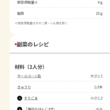
野菜摂取量※
4 g
脂質
10 g
※
野菜摂取量はきのこ類・いも類を除く
副菜のレシピ
材料（2人分）
ホールコーン缶
大さじ1
きゅうり
1/2本
すりごま
小さじ2
A
「瀬戸のほんじお®」
少々
A