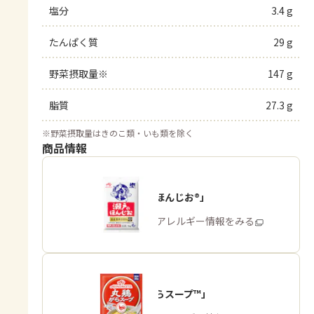
塩分
3.4 g
たんぱく質
29 g
野菜摂取量※
147 g
脂質
27.3 g
※
野菜摂取量はきのこ類・いも類を除く
商品情報
「瀬戸のほんじお®」
商品・アレルギー情報をみる
「丸鶏がらスープ™」