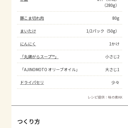
（280g）
豚こま切れ肉
80g
まいたけ
1/2パック（50g）
にんにく
1かけ
「丸鶏がらスープ™」
小さじ2
「AJINOMOTO オリーブオイル」
大さじ1
ドライパセリ
少々
レシピ提供：味の素KK
つくり方