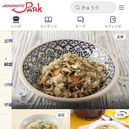
キャンセル
キャンセル
レシピ
コンテンツ
トーク
マイレシピ
レシピ
コンテンツ
ログインするとレシピを保存できます
主食
ログイン
新規登録
主食
人気の食材・レシピ
副菜
ホーム
きゅうり
なす
トマト
とうもろこし
ピーマン
みょうが
ゴーヤ
コンテンツ
汁物
レシピ
きのこのガーリックライス
栄養
トーク
副菜
汁物