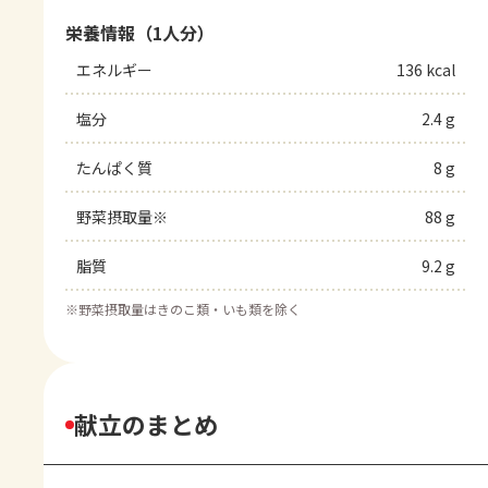
栄養情報（1人分）
エネルギー
136 kcal
塩分
2.4 g
たんぱく質
8 g
野菜摂取量※
88 g
脂質
9.2 g
※
野菜摂取量はきのこ類・いも類を除く
献立のまとめ