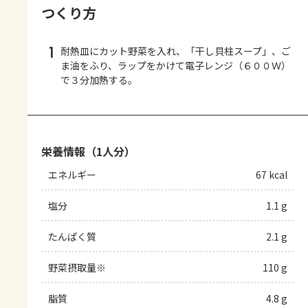
つくり方
1
耐熱皿にカット野菜を入れ、「干し貝柱スープ」、ご
ま油をふり、ラップをかけて電子レンジ（６００Ｗ）
で３分加熱する。
栄養情報（1人分）
エネルギー
67 kcal
塩分
1.1 g
たんぱく質
2.1 g
野菜摂取量※
110 g
脂質
4.8 g