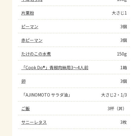
片栗粉
大さじ1
ピーマン
3個
赤ピーマン
3個
たけのこの水煮
150g
「Cook Do®」青椒肉絲用3～4人前
1箱
卵
3個
「AJINOMOTO サラダ油」
大さじ2・1/3
ご飯
3杯（丼）
サニーレタス
3枚