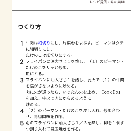
レシピ提供：味の素KK
つくり方
1
牛肉は
細切り
にし、片栗粉をまぶす。ピーマンはタテ
に細切りにし、
たけのこは細切りにする。
2
フライパンに油大さじ１を熱し、（１）のピーマン・
たけのこをサッと炒め、
皿にとる。
3
フライパンに油大さじ１を熱し、弱火で（１）の牛肉
を焦がさないように炒める。
肉に火が通ったら、いったん火を止め、｢Cook Do」
を加え、中火で肉にからめるように
炒める。
4
（２）のピーマン・たけのこを戻し入れ、炒め合わ
せ、青椒肉絲を作る。
5
別のフライパンに油大さじ１／３を熱し、卵を１個ず
つ割り入れて目玉焼きを作る。