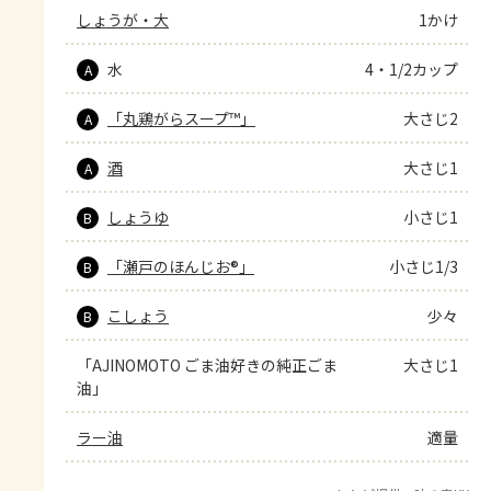
しょうが・大
1かけ
水
4・1/2カップ
A
「丸鶏がらスープ™」
大さじ2
A
酒
大さじ1
A
しょうゆ
小さじ1
B
「瀬戸のほんじお®」
小さじ1/3
B
こしょう
少々
B
「AJINOMOTO ごま油好きの純正ごま
大さじ1
油」
ラー油
適量