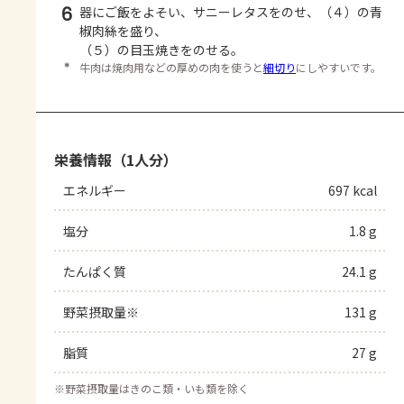
6
器にご飯をよそい、サニーレタスをのせ、（４）の青
椒肉絲を盛り、
（５）の目玉焼きをのせる。
＊
牛肉は焼肉用などの厚めの肉を使うと
細切り
にしやすいです。
栄養情報（1人分）
エネルギー
697 kcal
塩分
1.8 g
たんぱく質
24.1 g
野菜摂取量※
131 g
脂質
27 g
※
野菜摂取量はきのこ類・いも類を除く