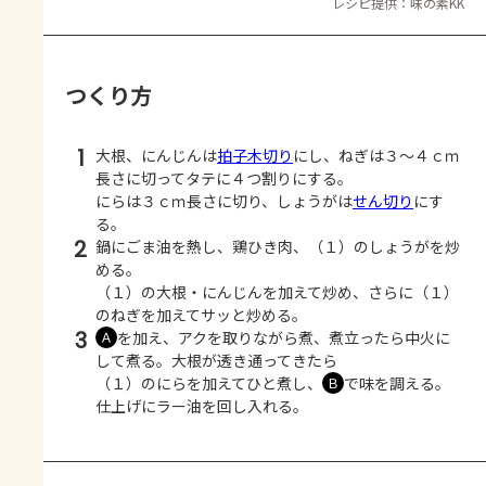
レシピ提供：味の素KK
つくり方
1
大根、にんじんは
拍子木切り
にし、ねぎは３～４ｃｍ
長さに切ってタテに４つ割りにする。
にらは３ｃｍ長さに切り、しょうがは
せん切り
にす
る。
2
鍋にごま油を熱し、鶏ひき肉、（１）のしょうがを炒
める。
（１）の大根・にんじんを加えて炒め、さらに（１）
のねぎを加えてサッと炒める。
3
を加え、アクを取りながら煮、煮立ったら中火に
Ａ
して煮る。大根が透き通ってきたら
（１）のにらを加えてひと煮し、
で味を調える。
Ｂ
仕上げにラー油を回し入れる。