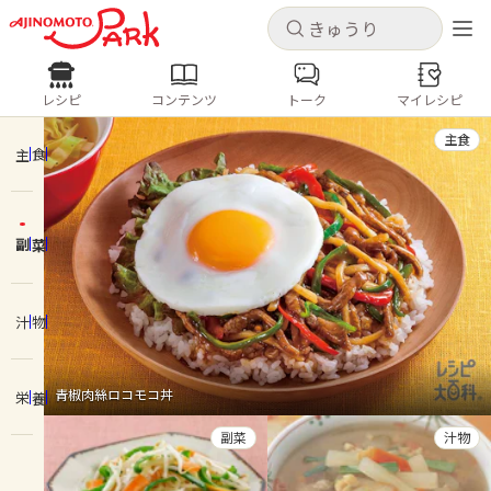
キャンセル
キャンセル
レシピ
コンテンツ
トーク
マイレシピ
レシピ
コンテンツ
ログインするとレシピを保存できます
主食
ログイン
新規登録
主食
人気の食材・レシピ
副菜
ホーム
きゅうり
なす
トマト
とうもろこし
ピーマン
みょうが
ゴーヤ
コンテンツ
汁物
レシピ
青椒肉絲ロコモコ丼
栄養
トーク
副菜
汁物