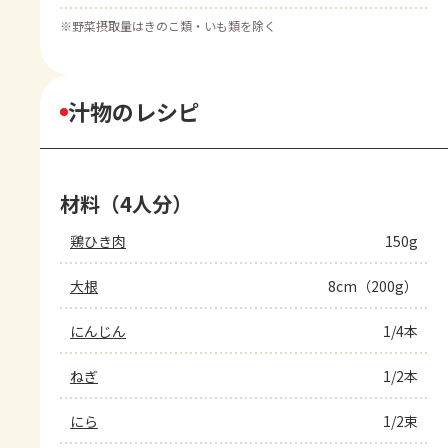
※
野菜摂取量はきのこ類・いも類を除く
汁物のレシピ
材料（4人分）
鶏ひき肉
150g
大根
8cm（200g）
にんじん
1/4本
ねぎ
1/2本
にら
1/2束