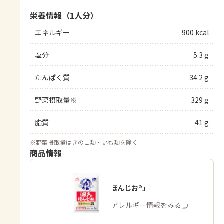
栄養情報（1人分）
エネルギー
900 kcal
塩分
5.3 g
たんぱく質
34.2 g
野菜摂取量※
329 g
脂質
41 g
※
野菜摂取量はきのこ類・いも類を除く
商品情報
「瀬戸のほんじお®」
商品・アレルギー情報をみる