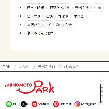
簡単・時短
野菜たっぷり
青椒肉絲
牛肉
ピーマン
ご飯
丼ぶり
中華風
丸鶏がらスープ
Cook Do®
瀬戸のほんじお®
TOP
レシピ
青椒肉絲ロコモコ丼の献立
BACK TO TOP
LINE
X
Youtube
Pinterest
Instagram