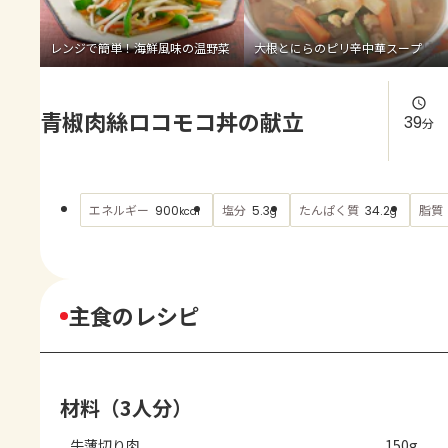
よくあるお問い合わせ
レンジで簡単！海鮮風味の温野菜
大根とにらのピリ辛中華スープ
お買い物
青椒肉絲ロコモコ丼の献立
AJINOMOTO PARK とは
39
分
エネルギー
塩分
たんぱく質
脂質
900
5.3
34.2
kcal
g
g
主食のレシピ
材料（3人分）
牛薄切り肉
150g