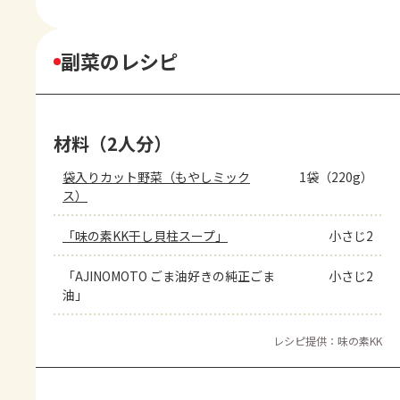
副菜のレシピ
材料（2人分）
袋入りカット野菜（もやしミック
1袋（220g）
ス）
「味の素KK干し貝柱スープ」
小さじ2
「AJINOMOTO ごま油好きの純正ごま
小さじ2
油」
レシピ提供：味の素KK