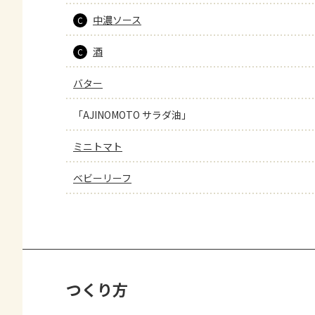
中濃ソース
C
酒
C
バター
「AJINOMOTO サラダ油」
ミニトマト
ベビーリーフ
つくり方