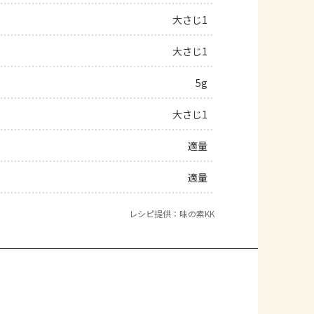
大さじ1
大さじ1
5g
大さじ1
適量
適量
レシピ提供：味の素KK