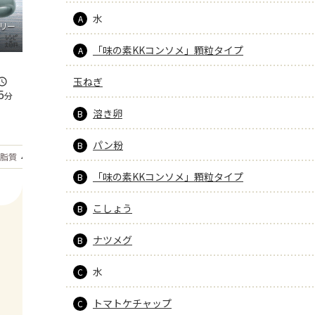
水
A
リー
「味の素KKコンソメ」顆粒タイプ
A
玉ねぎ
5
分
溶き卵
B
パン粉
B
もっと見る
脂質
42.7
g
「味の素KKコンソメ」顆粒タイプ
B
こしょう
B
ナツメグ
B
水
C
トマトケチャップ
C