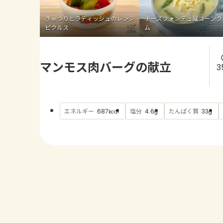
きゅうりとラディッシュのレンジ
チーズフォンデュ風コーンク
ピクルス
ム
マンモス肉バーグの献立
3
エネルギー
塩分
たんぱく質
687
4.6
33
kcal
g
g