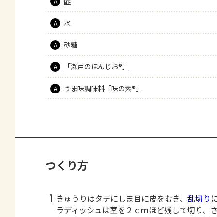
酢
A
水
A
砂糖
A
「瀬戸のほんじお®」
A
うま味調味料「味の素®」
A
つくり方
1
きゅうりはタテにしま目に皮をむき、
乱切り
ラディッシュは茎を２ｃｍほど残して切り、