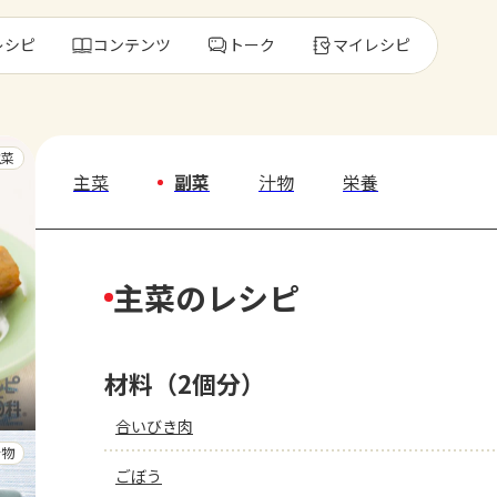
レシピ
コンテンツ
トーク
マイレシピ
レ
主菜
主菜
副菜
汁物
栄養
人気の食材・
主菜のレシピ
きゅうり
ゴーヤ
材料（2個分）
合いびき肉
汁物
ごぼう