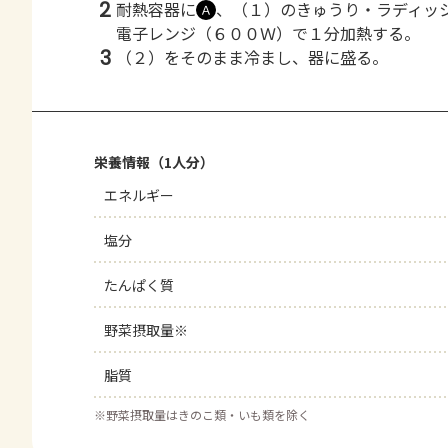
2
耐熱容器に
、（１）のきゅうり・ラディッ
Ａ
電子レンジ（６００Ｗ）で１分加熱する。
3
（２）をそのまま冷まし、器に盛る。
栄養情報（1人分）
エネルギー
塩分
たんぱく質
野菜摂取量※
脂質
※
野菜摂取量はきのこ類・いも類を除く