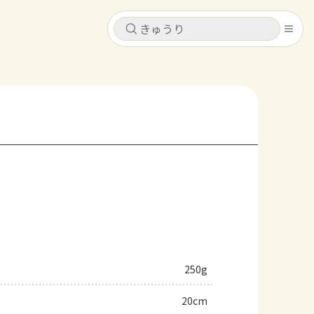
キャンセル
キャンセル
シピ
コンテンツ
ログインするとレシピを保存できます
ログイン
新規登録
レシピ
ホーム
なす
トマト
とうもろこし
ピーマン
みょうが
コンテンツ
レシピ
250g
トーク
20cm