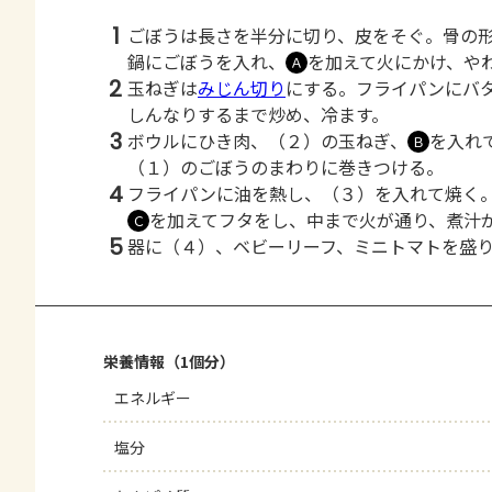
1
ごぼうは長さを半分に切り、皮をそぐ。骨の
鍋にごぼうを入れ、
を加えて火にかけ、や
Ａ
2
玉ねぎは
みじん切り
にする。フライパンにバ
しんなりするまで炒め、冷ます。
3
ボウルにひき肉、（２）の玉ねぎ、
を入れ
Ｂ
（１）のごぼうのまわりに巻きつける。
4
フライパンに油を熱し、（３）を入れて焼く
を加えてフタをし、中まで火が通り、煮汁
Ｃ
5
器に（４）、ベビーリーフ、ミニトマトを盛
栄養情報（1個分）
エネルギー
塩分