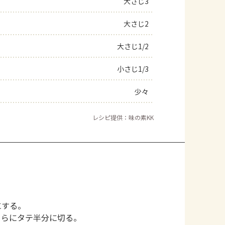
大さじ3
大さじ2
大さじ1/2
小さじ1/3
少々
レシピ提供：味の素KK
にする。
さらにタテ半分に切る。