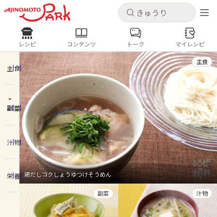
キャンセル
キャンセル
レシピ
コンテンツ
トーク
マイレシピ
レシピ
コンテンツ
ログインするとレシピを保存できます
主食
ログイン
新規登録
主食
人気の食材・レシピ
副菜
ホーム
きゅうり
なす
トマト
とうもろこし
ピーマン
みょうが
ゴーヤ
コンテンツ
汁物
レシピ
鶏だしコクしょうゆつけそうめん
栄養
トーク
副菜
汁物