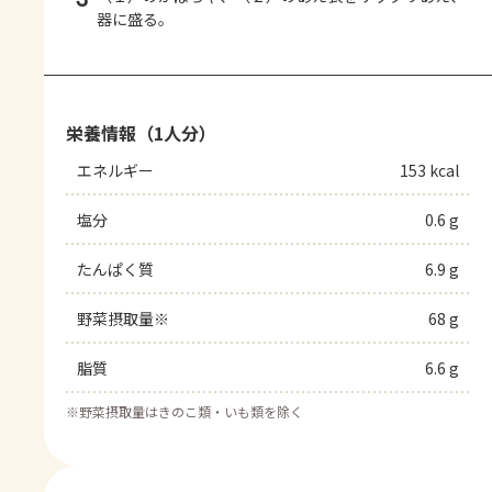
器に盛る。
栄養情報（1人分）
エネルギー
153 kcal
塩分
0.6 g
たんぱく質
6.9 g
野菜摂取量※
68 g
脂質
6.6 g
※
野菜摂取量はきのこ類・いも類を除く