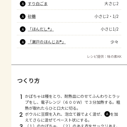
すり白ごま
大さじ2
A
砂糖
小さじ2・1/2
A
「ほんだし®」
小さじ1/2
A
「瀬戸のほんじお®」
少々
A
レシピ提供：味の素KK
つくり方
1
かぼちゃは種をとり、耐熱皿にのせてふんわりとラッ
プをし、電子レンジ（６００Ｗ）で３分加熱する。粗
熱が取れたらひと口大に切る。
2
ボウルに豆腐を入れ、泡立て器でよく混ぜ、
を加
Ａ
えてさらに混ぜてペースト状にする。
3
（１）のかぼちゃ、（２）のあえ衣をサックリあえ、