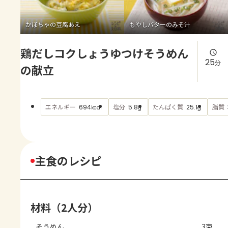
よくあるお問い合わせ
かぼちゃの豆腐あえ
もやしバターのみそ汁
お買い物
鶏だしコクしょうゆつけそうめん
AJINOMOTO PARK とは
25
分
の献立
エネルギー
塩分
たんぱく質
脂質
694
5.8
25.1
kcal
g
g
主食のレシピ
材料（2人分）
そうめん
3束