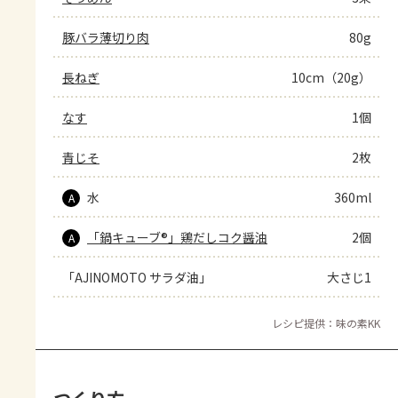
豚バラ薄切り肉
80g
長ねぎ
10cm（20g）
なす
1個
青じそ
2枚
水
360ml
A
「鍋キューブ®」鶏だしコク醤油
2個
A
「AJINOMOTO サラダ油」
大さじ1
レシピ提供：味の素KK