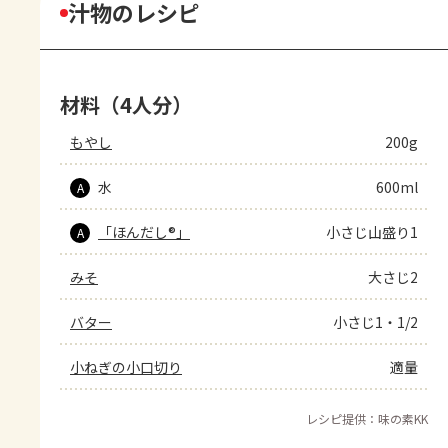
汁物のレシピ
材料（4人分）
もやし
200g
水
600ml
A
「ほんだし®」
小さじ山盛り1
A
みそ
大さじ2
バター
小さじ1・1/2
小ねぎの小口切り
適量
レシピ提供：味の素KK