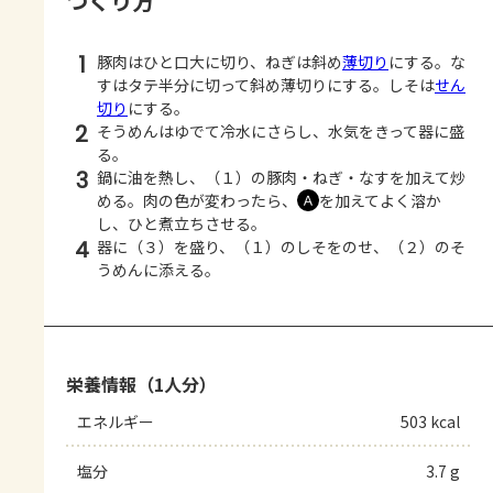
つくり方
1
豚肉はひと口大に切り、ねぎは斜め
薄切り
にする。な
すはタテ半分に切って斜め薄切りにする。しそは
せん
切り
にする。
2
そうめんはゆでて冷水にさらし、水気をきって器に盛
る。
3
鍋に油を熱し、（１）の豚肉・ねぎ・なすを加えて炒
める。肉の色が変わったら、
を加えてよく溶か
Ａ
し、ひと煮立ちさせる。
4
器に（３）を盛り、（１）のしそをのせ、（２）のそ
うめんに添える。
栄養情報（1人分）
エネルギー
503 kcal
塩分
3.7 g