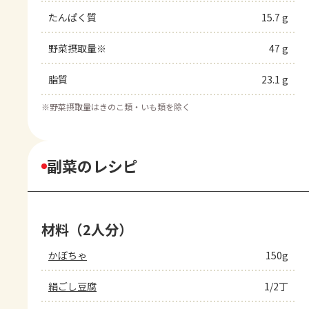
たんぱく質
15.7 g
野菜摂取量※
47 g
脂質
23.1 g
※
野菜摂取量はきのこ類・いも類を除く
副菜のレシピ
材料（2人分）
かぼちゃ
150g
絹ごし豆腐
1/2丁