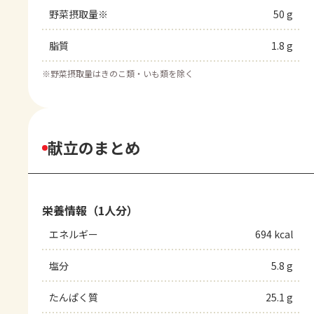
野菜摂取量※
50 g
脂質
1.8 g
※
野菜摂取量はきのこ類・いも類を除く
献立のまとめ
栄養情報（1人分）
エネルギー
694 kcal
塩分
5.8 g
たんぱく質
25.1 g