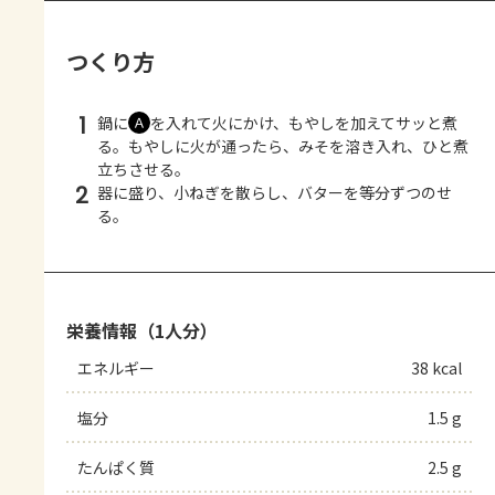
つくり方
1
鍋に
を入れて火にかけ、もやしを加えてサッと煮
Ａ
る。もやしに火が通ったら、みそを溶き入れ、ひと煮
立ちさせる。
2
器に盛り、小ねぎを散らし、バターを等分ずつのせ
る。
栄養情報（1人分）
エネルギー
38 kcal
塩分
1.5 g
たんぱく質
2.5 g