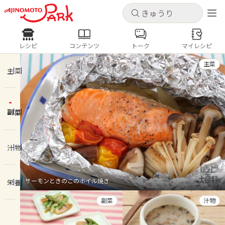
キャンセル
キャンセル
レシピ
コンテンツ
トーク
マイレシピ
レシピ
コンテンツ
ログインするとレシピを保存できます
主菜
ログイン
新規登録
主菜
人気の食材・レシピ
副菜
ホーム
きゅうり
なす
トマト
とうもろこし
ピーマン
みょうが
ゴーヤ
コンテンツ
汁物
レシピ
サーモンときのこのホイル焼き
栄養
トーク
副菜
汁物