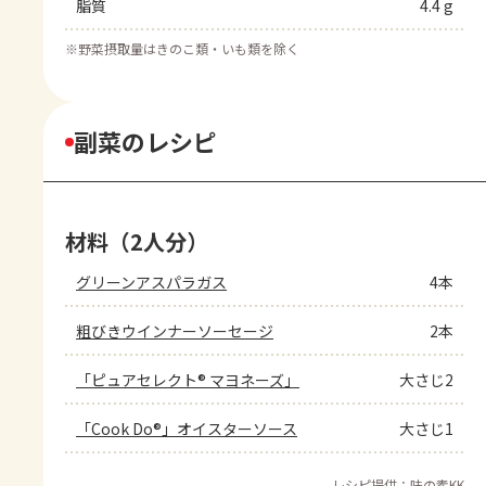
脂質
4.4 g
※
野菜摂取量はきのこ類・いも類を除く
副菜のレシピ
材料（2人分）
グリーンアスパラガス
4本
粗びきウインナーソーセージ
2本
「ピュアセレクト® マヨネーズ」
大さじ2
「Cook Do®」オイスターソース
大さじ1
レシピ提供：味の素KK