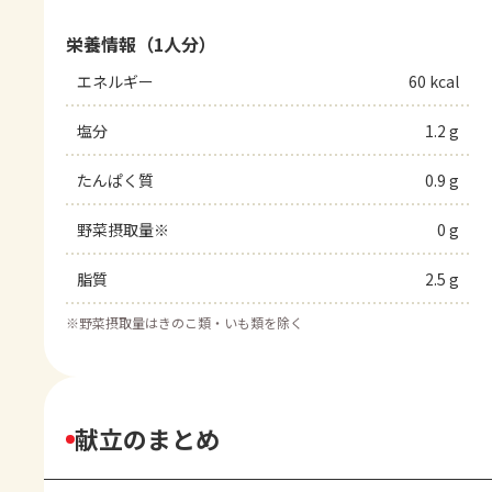
栄養情報（1人分）
エネルギー
60 kcal
塩分
1.2 g
たんぱく質
0.9 g
野菜摂取量※
0 g
脂質
2.5 g
※
野菜摂取量はきのこ類・いも類を除く
献立のまとめ