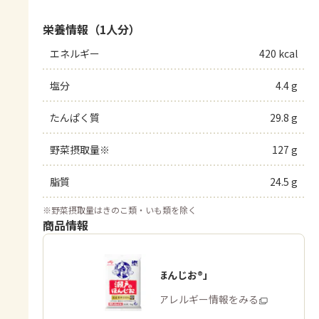
栄養情報（1人分）
エネルギー
420 kcal
塩分
4.4 g
たんぱく質
29.8 g
野菜摂取量※
127 g
脂質
24.5 g
※
野菜摂取量はきのこ類・いも類を除く
商品情報
「瀬戸のほんじお®」
商品・アレルギー情報をみる