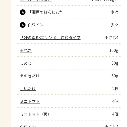
「瀬戸のほんじお®」
少々
A
白ワイン
少々
A
「味の素KKコンソメ」顆粒タイプ
小さじ4
玉ねぎ
160g
しめじ
80g
えのきだけ
60g
しいたけ
2枚
ミニトマト
4個
ミニトマト（黄）
4個
白ワイン
小さじ4