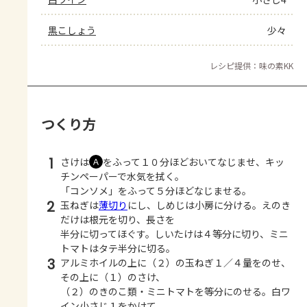
黒こしょう
少々
レシピ提供：味の素KK
つくり方
1
さけは
をふって１０分ほどおいてなじませ、キッ
Ａ
チンペーパーで水気を拭く。
「コンソメ」をふって５分ほどなじませる。
2
玉ねぎは
薄切り
にし、しめじは小房に分ける。えのき
だけは根元を切り、長さを
半分に切ってほぐす。しいたけは４等分に切り、ミニ
トマトはタテ半分に切る。
3
アルミホイルの上に（２）の玉ねぎ１／４量をのせ、
その上に（１）のさけ、
（２）のきのこ類・ミニトマトを等分にのせる。白ワ
イン小さじ１をかけて