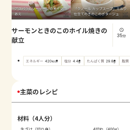
よくあるお問い合わせ
アスパラとソーセージのオイマヨ
「クノール カップスープ」ミルク
あえ
仕立てのきのこのポタージュ
お買い物
サーモンときのこのホイル焼きの
AJINOMOTO PARK とは
35
分
献立
エネルギー
塩分
たんぱく質
脂質
420
4.4
29.8
kcal
g
g
主菜のレシピ
材料（4人分）
生ざけ（切り身）
4切れ（400g）