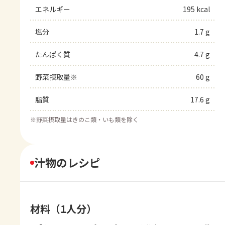
エネルギー
195 kcal
塩分
1.7 g
たんぱく質
4.7 g
野菜摂取量※
60 g
脂質
17.6 g
※
野菜摂取量はきのこ類・いも類を除く
汁物のレシピ
材料（1人分）