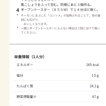
黒こしょうをふって包む。同様にあと３個作る。
4
オーブントースター（８５０Ｗ）で１４分ほど焼く。
＊
サーモンにまぶした「コンソメ」が加熱されることで、他の食
材にも広がり、
おいしくなります。
＊
一度にオーブントースターに入らない場合は２回に分けて焼い
てください。
栄養情報（1人分）
エネルギー
165 kcal
塩分
1.5 g
たんぱく質
24.2 g
野菜摂取量※
67 g