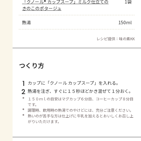
「クノール® カップスープ」ミルク仕立ての
1袋
きのこのポタージュ
熱湯
150ml
レシピ提供：味の素KK
つくり方
1
カップに「クノール カップスープ」を入れる。
2
熱湯を注ぎ、すぐに１５秒ほどかき混ぜて１分おく。
＊
１５０ｍｌの目安はマグカップ６分目、コーヒーカップ８分目
です。
＊
調理時、飲用時の熱湯でのやけどには、充分ご注意ください。
＊
熱いのが苦手な方は仕上げに牛乳を加えるとおいしくお召し上
がりいただけます。